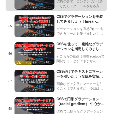
います。Twitter（ツイ…
CSSのみで、コンテンツがはみ
出したらスクロールさせる方法
07:55
を紹介しています。overflowの
hidden, scroll, autoを使っていま
CSSでグラデーションを実装
す。さらに、iPhone（アイフォ
してみましょう！linear-
ン）でスムーズにス…
gradientを使って線形グラデ
グラデーションを直感的に生成
ーションさせる方法を紹介
できるツールを作りました！是
13:00
非活用してみてください！
https://front-end-
CSSを使って、複雑なグラデ
tools.com/generateGradient/グラ
ーションを指定してみましょ
デーションは画像などを作…
う！linear-gradient応用編！
※ こちらの動画は現在Youtubeで
閲覧することができません。以
18:43
下の動画サービスに有料登録
（プレミアム会員）することで
CSSだけでテキストにマーカ
閲覧可能です。https://factory-
ーを引いたような線を実装す
programming-mv.c…
る方法！
画像などで文字にマーカーを引
くことはできますが、今回は
08:57
linear-gradientの技術を応用し
て、文字にCSSのみでマーカー
CSSで円形グラデーション！
を引いてみましょう！
（radial-gradient） 中心から
外側に向かって、グラデーシ
CSSでは様々なグラデーション
ョンさせる方法を学んでいき