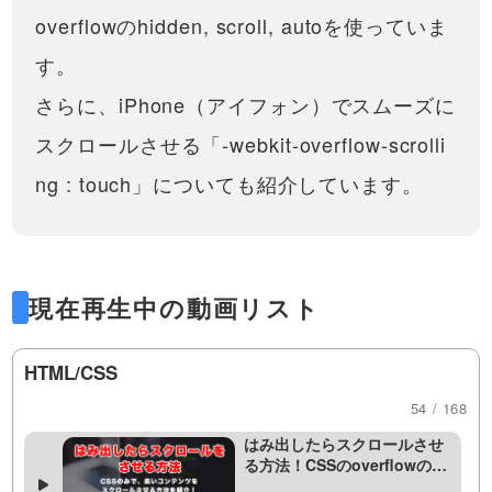
ロック（inline-block）要素・…
装してみましょう！
overflowのhidden, scroll, autoを使っていま
HTMLだけでページ内リンクを作
る方法を解説しています。実際
13:58
す。
の動き方や活用の方法、URLと
の関連性まで説明しています。※
なぜ指定したCSSが効かな
さらに、iPhone（アイフォン）でスムーズに
この動画ではスムーススクロー
い？CSSの優先度・詳細度を
ルについては解説していませ
解説。importantの意味まで
スクロールさせる「-webkit-overflow-scrolli
ん。
指定したCSSが効かないことが
ありませんか？それはCSSの優
19:22
ng : touch」についても紹介しています。
先度というものが関係している
可能性があります。classやidや
CSS擬似クラス！nth-childと
タグへの指定、!importantの指定
nth-of-typeについて解説！使
の意味や活用について学び、原
い方や役割、使い分けまで
因を探…
コーディングをしている際、ク
ラス名をたくさんつけすぎてわ
20:26
かりにくくなることはありませ
現在再生中の動画リスト
んか？擬似クラスを多くしてい
GoogleMap（グーグルマッ
ると、とても効率的にHTMLのス
プ）の埋め込み方法と、CSS
タイル指定ができます。複雑な
で大きさを整える方法！
HTML/CSS
サイト制作には必須のnth…
今やウェブ制作・ホームページ
制作では当たり前となった、グ
14:05
54 / 168
ーグルマップの埋め込みとその
カスタマイズ方法について説明
はみ出したらスクロールさせ
しています。PCとスマホのそれ
る方法！CSSのoverflowの使
ぞれの考え方についても触れて
い方を紹介！