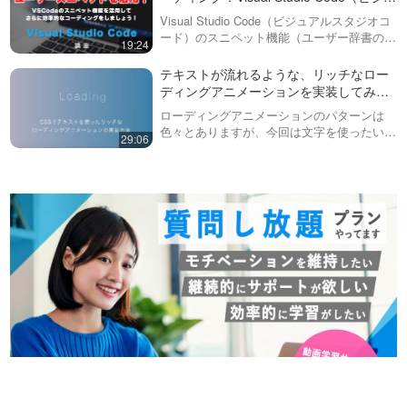
や関数、クラス名などの命名
アルスタジオコード）の機能をフル活用
いか？と質問を受けますが、
規則について
Visual Studio Code（ビジュアルスタジオコ
HTML / CSSの…
この動画では、変数名、関数
しましょう！
ード）のスニペット機能（ユーザー辞書のよ
19:24
名、CSSのクラス名、オブジェ
11:24
うなもの）を使って、効率の良いコーディン
クト指向のクラス名など、プロ
グをするための環境作りをしていきましょ
テキストが流れるような、リッチなロー
グラミングでよく使われる命名
【新サービスリリースのお知
う！動画ではHTML・…
ディングアニメーションを実装してみま
規則について解説していま
らせ】CSSで枠線をつける！
しょう！
す。・スネークケース。これは
ローディングアニメーションのパターンは
border ジェネレーター
単語間をアンダースコア(_)で繋
サービスURLはこちら
色々とありますが、今回は文字を使ったいく
29:06
ぐ…
https://front-end-
つかのパターンを実装してみましょう。アイ
09:05
tools.com/generateBorder/英語版
ディア次第で色々な形にできますので、この
はこちらhttps://front-end-
動画で基本的な考え方を学びましょう。
【新サービスリリースのお知
tools.com/en/generat…
JS…
らせ】サンプルから選択して
編集できる！ボタンジェネレ
サービスURLはこちら
ーター
https://front-end-
14:43
tools.com/generateButton/英語版
はこちらhttps://front-end-
【新サービスリリースのお知
tools.com/en/generat…
らせ】コピペで簡単！text-
shadow（テキストシャド
サービスURLはこちら
ウ）生成（ジェネレーター）
https://front-end-
13:16
ツール！
tools.com/generateTextshadow/
英語版はこちらhttps://front-end-
【新サービスリリースのお知
tools.com/en/gen…
らせ】コピペで簡単！box-