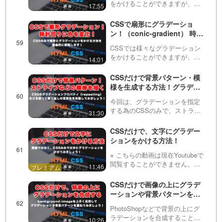
をかけることができますが、今
17:55
ます！
回は円形にグラデーションをか
ける方法を学びます。・色を複
CSSで扇形にグラデーショ
数指定する方法・中心位置を変
ン！（conic-gradient） 時計
更する方法・グラデーション開
回りに色を段々と変化させる
始位置を変更する方法などに
CSSでは様々なグラデーション
方法を解説します！
つ…
をかけることができますが、今
14:01
回は扇形にグラデーションをか
ける方法を学びます。・色を複
CSSだけで背景パターン・模
数指定する方法・中心位置を変
様を生成する方法！グラデー
更する方法・グラデーション開
ションのrepeating（リピーテ
始位置を変更する方法などに
今回は、グラデーションを指定
ィング。繰り返し）プロパテ
つ…
する為のCSSのみで、ストライ
31:30
ィを使って、様々なパターン
プなどの背景パターンを作る方
を作ってみましょう！
法を紹介しています。linear-
CSSだけで、文字にグラデー
gradient・radial-gradient・conic-
ションをかける方法！
gradient…
※ こちらの動画は現在Youtubeで
閲覧することができません。以
11:46
下の動画サービスに有料登録
（プレミアム会員）することで
CSSだけで画像の上にグラデ
閲覧可能です。https://factory-
ーションや背景パターンを重
programming-mv.c…
ねる方法！
PhotoShopなどで背景の上にグ
ラデーションを合成することは
10:26