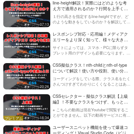
CSSのアニメーション、イー
の、便利なプロパティが追加されています。
line-height解説！実際にはどのような考
い方や、スマホなどマウスの概
ジング（easing）について解
こういったもの…
え方で適用されるのか？行間を上手く空
念がないデバイスでの扱いにつ
説！transitionとanimation
けるには？
いても、実例…
※お詫びと訂正。cubic-bezierの
１行の高さを指定するline-heightですが、ど
発音を「キュービックビザイア
のような動きをしているのか？を解説してい
30:56
07:13
ー」としていますが、正しくは
ます。また、どのくらいの数値が良いのかや
「キュービックベジェ」です。
CSSアニメーション！
どういった指定が実際にはされるのかまで紹
レスポンシブ対応・応用編！メディアク
今回は、Webデザインで非常に
介しています。
transtion-delayとanimation-
エリーをより深く知って、様々な大きさ
重要な要素である「CSSのアニ
delayについて解説！実際のコ
のスマホ・タブレットなどに対応してい
メーション」…
※ こちらの動画は現在Youtubeで
サイトによっては、スマホ・PCに限らずタ
ーディング例まで紹介
く方法を紹介します。
閲覧することができません。以
ブレット用のデザインも必要になります。そ
29:34
22:49
下の動画サービスに有料登録
うすると、かなり複雑な構造なCSSを書い
（プレミアム会員）することで
ていかなければなりません。この動画では複
CSS アニメーションプロパテ
CSS擬似クラス！nth-childとnth-of-type
閲覧可能です。https://factory-
数の条件を一度に指定する方法から、実際…
ィの知っておくべき４つのプ
について解説！使い方や役割、使い分け
programming-mv.c…
ロパティ解説！再生回数や再
まで
コーディングをしている際、クラス名をたく
※ こちらの動画は現在Youtubeで
生方向などをCSSだけで制御
さんつけすぎてわかりにくくなることはあり
閲覧することができません。以
22:58
20:26
していきましょう！
ませんか？擬似クラスを多くしていると、と
下の動画サービスに有料登録
ても効率的にHTMLのスタイル指定ができま
（プレミアム会員）することで
CSSセレクター・擬似クラス解説【上級
CSSで、記事（リンクなど）
す。複雑なサイト制作には必須のnth…
閲覧可能です。https://factory-
編】！不要なクラスをつけず、もっと効
にマウスホバー（hover）し
programming-mv.c…
率的なコーディングをしましょう！
たら画像を拡大・大きくする
※ こちらの動画は現在Youtubeで閲覧するこ
メディアサイトなどでよくあ
アニメーションの実装方法！
とができません。以下の動画サービスに有料
る、記事にマウスを乗せた時に
16:34
31:10
登録（プレミアム会員）することで閲覧可能
画像を大きくする処理について
です。https://factory-programming-mv.c…
ユーザースニペット機能を使って爆速コ
紹介しています。よくJavaScript
プログラミングにおける変数
ーディング！Visual Studio Code（ビジュ
を使わないとできないのではな