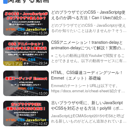
っている方は、ネストして書け
pictureタグとsourceタグに
るので、あまりメリットを感じ
ついて解説！メディアクエリ
どのブラウザでどのCSS・JavaScriptg使
ないかもしれませんが、CSSの
ではなくて、HTMLタグで画
えるのか調べる方法！Can I Useの紹介と
みで記述して…
この動画では、比較的新しいタ
像を切り替えてみましょう！
見方を解説
グである・picture（ピクチャ
どのブラウザでどのCSS・JavaScriptが使え
10:47
ー）タグ・source（ソース）タ
るのか知りたいことはありませんか？そうい
15:36
グについて説明しています。
った時、Can I Useというサイトがありま
CSSアニメーション！
sourceタグに記述することがで
す。ただし、英語なのでなかなか抵抗がある
transition（トランジション）
CSSアニメーション！transtion-delayと
きる・media属性・type属性につ
人も多いと思いますの…
プロパティの基本的な使い方
animation-delayについて解説！実際のコ
いて…
CSSのアニメーションができる
と、考え方について解説！
ーディング例まで紹介
※ こちらの動画は現在Youtubeで閲覧するこ
プロパティの１つ、
12:49
とができません。以下の動画サービスに有料
「transition（トランジショ
29:34
登録（プレミアム会員）することで閲覧可能
ン）」について解説していま
CSSアニメーション【基
です。https://factory-programming-mv.c…
す。allの指定はなぜ通常不要な
HTML、CSS爆速コーディングツール！
礎】！animationプロパティ
のか？どこにtransitionを指定す
Emmet（エメット）基礎編
とkeyframes（キーフレーム
るべきなのか？な…
HTML/CSSコーディングで使う
ズ）の考え方と使い方につい
EmmetのチートシートURLは以下です。
animationやkeyframesの基本的
11:48
て
https://docs.emmet.io/cheat-sheet/紹介する
な考え方から使い方まで紹介し
15:00
のは、HTML（エイチティーエムエル）と
ています。fromやtoの意味やア
マウスを乗せた時にアニメー
CSS（シーエスエス）のコーディングを
古いブラウザやIEに、新しいJavaScript
ニメーションの適用のさせ方、
ション！擬似クラス
劇…
時間の設定方法などを初心者
やCSSを対応させる方法！polyfill（ポリ
hover（ホバー）と
向…
サイト制作では当たり前になっ
フィル）やBabel（バベル）とは？
transition（トランジション）
JavaScriptはECMAScript2015やES6と呼ば
た、hoverについて解説していま
19:05
の役割や使い方解説！
れる新しいものがどんどん追加されていま
す。また、よく一緒に使われる
10:42
す。CSSも同様にIEなどでは使えないもの
transitionの考え方や基本的な使