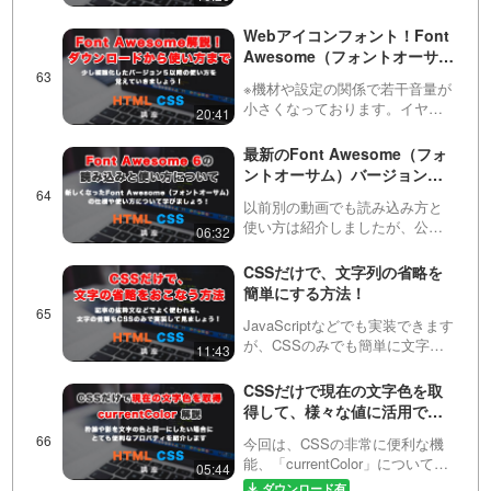
できますが、今回はCSSの
background-imageとlinear-
Webアイコンフォント！Font
gradientなどを使ってCSSのみで
Awesome（フォントオーサ
実装する方法を紹介し…
ム）の読み込みの方法と使い
※機材や設定の関係で若干音量が
方について解説！
小さくなっております。イヤホ
20:41
ンをしていただいた上で音量の
調整をお願い致します。Web制
最新のFont Awesome（フォ
作で必須となりつつあるWebフ
ントオーサム）バージョン６
ォントの１つFontAwesomeにつ
の読み込み方法と、アイコン
いて説明してい…
以前別の動画でも読み込み方と
の探し方について解説！
使い方は紹介しましたが、公式
06:32
サイトのUIなどが刷新されたの
で、再度こちらの動画で説明し
CSSだけで、文字列の省略を
ています。動画内で紹介してい
簡単にする方法！
た、過去のFontAwesomeの動画
は以下です。htt…
JavaScriptなどでも実装できます
が、CSSのみでも簡単に文字を
11:43
途中で省略する方法はありま
す。今回はtext-ellipsisというプ
CSSだけで現在の文字色を取
ロパティを使って、記事の一覧
得して、様々な値に活用でき
に表示されている文字列を省略
る「currentColor」紹介！
し…
今回は、CSSの非常に便利な機
能、「currentColor」について説
05:44
明します。この機能を使えば、
ダウンロード有