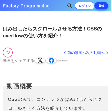
な動きになるのか？・align-
Flexbox（フレックスボック
itemsとは？justify-co…
Factory
Programming
ログイン
登録
ス） 実践編。４つのよくある
初心者の方に講義をしている
基本的なレイアウトを
と、よくflexboxの活用の仕方を
27:16
Flexboxで組んでみましょ
聞かれます。CSSのflexboxはと
う！
Play
ても便利なものですが、機能も
CSSのtransform（2D）につ
次によく再生されている動画
多くてなかなか活用が難しいの
はみ出したらスクロールさせる方法！CSSの
いて徹底解説！アニメーショ
だと思います。この動画では初
ンなどによく使われるトラン
Video
overflowの使い方を紹介！
心者向けに簡単…
transformを気軽にシミュレート
CSSでグラデーションを実装して
スフォームについて学びまし
するためのツールを作りまし
みましょう！linear-gradientを使
18:45
ょう！
た！是非ご活用ください。
って線形グラデーションさせる方
グラデーションを直感的に生成でき
https://front-end-
法を紹介
CSSのtransformプロパティの
るツールを作りました！是非活用し
前の動画へ
次の動画へ
tools.com/generateTransform/要
13:00
新しい書き方と挙動について
てみてください！https://front-end-
素を変形すること…
動画をシェアする
tools.com/generateGradient/グラデ
動画内で説明していた、以前の
ーションは画像などを作…
transformの書き方の説明動画は
17:51
こちらhttps://factory-
programming-
初心者必見！様々な方法で
mv.com/video/TQ1_PSS31W8/
HTML・CSSで要素を上下・
動画内で説明していた…
左右真ん中にする方法！
HTML / CSSでコーディングをし
ていると、うまくレイアウトを
50:00
CSSのみで、コンテンツがはみ出したらスク
揃えられないことはありません
か？この動画では、・インライ
ページ内リンク解説！HTML
ロールさせる方法を紹介しています。
ン（inline）要素・インラインブ
だけでページ内のリンクを実