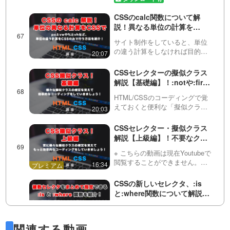
現在の文字色を簡単に取得し、
その色を他のスタイルに活用す
CSSのcalc関数について解
ることができます。
説！異なる単位の計算を
「currentColo…
JavaScriptを使わずにする方
サイト制作をしていると、単位
法を学びましょう！
の違う計算をしなければ目的の
20:07
デザインを作れないことがあり
ます。この動画では、そんな時
CSSセレクターの擬似クラス
に使えるCSSの「calc」（カル
解説【基礎編】！:notや:first-
ク）関数の使い方・考え方を紹
of-typeなどを活用して、不要
介しています。また、実際…
HTML/CSSのコーディングで覚
なクラスをつけず、効率的な
えておくと便利な「擬似クラ
20:03
コーディングをしましょう！
ス」について説明しています。
この動画では・複数クラスの指
CSSセレクター・擬似クラス
定・子要素のみの指定・次の兄
解説【上級編】！不要なクラ
弟要素の指定・first-of-type,
スをつけず、もっと効率的な
first…
※ こちらの動画は現在Youtubeで
コーディングをしましょう！
閲覧することができません。以
16:34
下の動画サービスに有料登録
（プレミアム会員）することで
CSSの新しいセレクタ、:is
閲覧可能です。https://factory-
と:where関数について解説！
programming-mv.c…
効率的にまとめて要素を指定
今回は、比較的最近使えるよう
可能！
になった、is と where 関数につ
10:38
関連する動画
いて解説しています。Sassを使