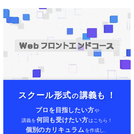
スクール形式
講義も
！
の
プロを目指したい方
や
何回も受けたい方
講義を
はこちら！
個別のカリキュラム
を作成し、