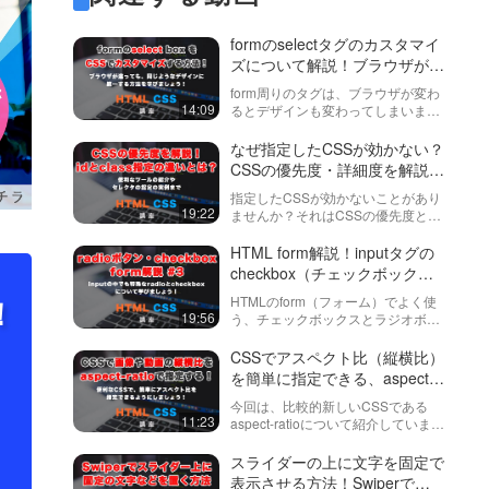
formのselectタグのカスタマイ
ズについて解説！ブラウザが違
っても、CSSでカスタマイズし
form周りのタグは、ブラウザが変わ
たスタイルを適用する！
14:09
るとデザインも変わってしまいます
が、今回はselectタグについて解説
しています。また、selectボックス
なぜ指定したCSSが効かない？
内の矢印の変更方法も紹介していま
CSSの優先度・詳細度を解説。
す。動画内で説明してい…
importantの意味まで
指定したCSSが効かないことがあり
19:22
ませんか？それはCSSの優先度とい
うものが関係している可能性があり
ます。classやidやタグへの指
HTML form解説！inputタグの
定、!importantの指定の意味や活用
checkbox（チェックボック
について学び、原因を探…
ス）, radio（ラジオボタン）基
！
HTMLのform（フォーム）でよく使
礎 form#3
19:56
う、チェックボックスとラジオボタ
ンについて解説しています。この２
つは設定しないといけないものが多
CSSでアスペクト比（縦横比）
く、若干複雑なので動画で繰り返し
を簡単に指定できる、aspect-
学び、慣れていきましょう！
ratio解説！画像や動画の比率を
今回は、比較的新しいCSSである
簡単に設定できるようにしまし
11:23
aspect-ratioについて紹介していま
ょう！
す。aspect-ratioの簡単な使い方・考
え方・複数の書き方についてお話し
スライダーの上に文字を固定で
していきます。動画内で紹介してい
表示させる方法！Swiperで各