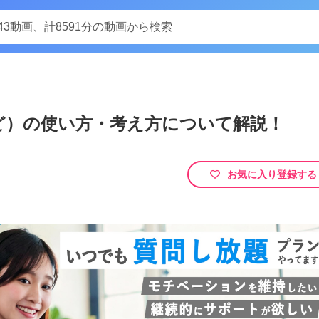
Play
3など）の使い方・考え方について解説！
Video
！メモをコード内に残しておいたり、コードを無効化する方法を紹介し
お気に入り登録する
にメモを残しておきたいと思ったことはありませんか？コメントアウト機能を使えば
す。さらにVSCodeではコメントアウトのシ…