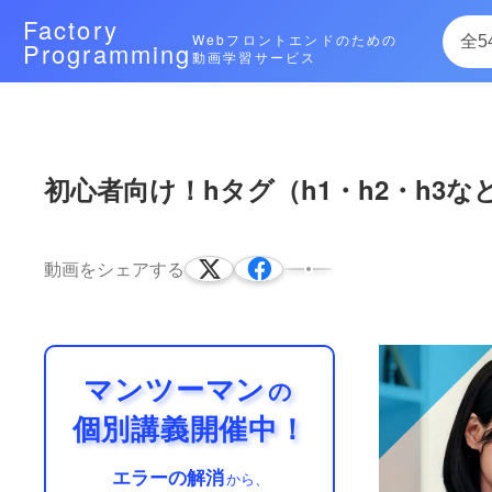
Factory
Webフロントエンドのための
Programming
動画学習サービス
次によく再生されている動画
初心者向け！hタグ（h1・h2・h
各言語のコメントアウトについて解説
ています。
動画をシェアする
一時的にコードを無効化したり、コード内
13:37
多くの言語でこういったことが可能になりま
マンツーマン
の
個別講義開催中！
エラーの解消
から、