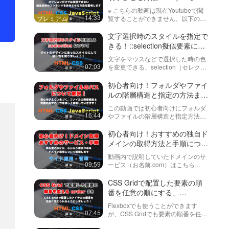
た、obje…
スライダーの上と、スライダー
※ こちらの動画は現在Youtubeで閲
全体の上に固定でコンテンツを
14:33
覧することができません。以下の動
置いておく方法を紹介します！
画サービスに有料登録（プレミアム
会員）することで閲覧可能です。
文字選択時のスタイルを指定で
https://factory-programming-mv.c…
きる！::selection擬似要素につ
いて
文字をマウスなどで選択した時の色
07:03
を変更できる、selection（セレクシ
ョン）というものがあります。これ
が指定されていると、サイトのデザ
初心者向け！フォルダやファイ
インとの統一性が取れるので、是非
ルの階層構造と指定の方法まと
覚えておきましょう！
め！
この動画では初心者向けにフォルダ
16:44
やファイルの階層構造と指定方法を
説明しています。ファイルのパスが
正しくないと、画像などが表示され
初心者向け！おすすめの独自ド
ないため、パスの基本的な考え方を
メインの取得方法と手順につい
説明します。具体的にはHTMLでの
て紹介！
動画内で説明していたドメインのサ
画像…
09:59
ービス（お名前.com）はこちら
https://px.a8.net/svt/ejp?
a8mat=2HHJ1S+FH9R02+50+2HEVMR
CSS Gridで配置した要素の順
今回はなかなか初心者の方…
番を任意の順にする、
order（オーダー）について解
Flexboxでも使うことができます
説！ #8
07:45
が、CSS Gridでも要素の順番を任意
に変更することができる、orderを