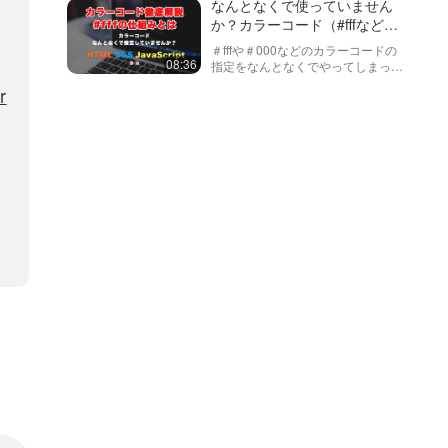
指定することができます。この動画
なんとなくで使っていません
では、設定の方法と実際の動きにつ
か？カラーコード（#fffなど）
いて見ていきます。
を徹底解説！
＃fffや＃000などのカラーコードの
08:36
指定をなんとなくでやってしまって
いませんか？今回はそんな曖昧なと
r
ころを払拭しましょう！