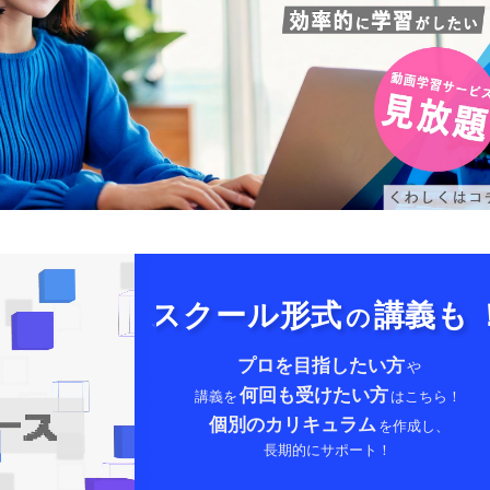
スクール形式
講義も
の
プロを目指したい方
や
何回も受けたい方
講義を
はこちら！
個別のカリキュラム
を作成し、
長期的にサポート！