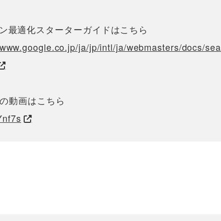
ンジン最適化スターターガイドはこちら
www.google.co.jp/ja/jp/intl/ja/webmasters/docs/sea
rsの動画はこちら
Ynf7s