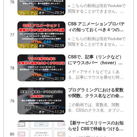
delayについて解説！実際のコ
メーション」…
※ こちらの動画は現在Youtubeで
ーディング例まで紹介
閲覧することができません。以
29:34
下の動画サービスに有料登録
（プレミアム会員）することで
CSS アニメーションプロパテ
閲覧可能です。https://factory-
ィの知っておくべき４つのプ
programming-mv.c…
ロパティ解説！再生回数や再
※ こちらの動画は現在Youtubeで
生方向などをCSSだけで制御
閲覧することができません。以
22:58
していきましょう！
下の動画サービスに有料登録
（プレミアム会員）することで
CSSで、記事（リンクなど）
閲覧可能です。https://factory-
にマウスホバー（hover）し
programming-mv.c…
たら画像を拡大・大きくする
メディアサイトなどでよくあ
アニメーションの実装方法！
る、記事にマウスを乗せた時に
31:10
画像を大きくする処理について
紹介しています。よくJavaScript
プログラミングにおける変数
を使わないとできないのではな
や関数、クラス名などの命名
いか？と質問を受けますが、
規則について
HTML / CSSの…
この動画では、変数名、関数
名、CSSのクラス名、オブジェ
11:24
クト指向のクラス名など、プロ
グラミングでよく使われる命名
【新サービスリリースのお知
規則について解説していま
らせ】CSSで枠線をつける！
す。・スネークケース。これは
border ジェネレーター