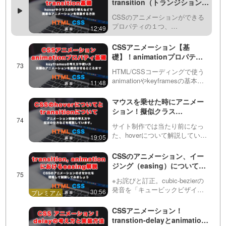
transition（トランジション）
きる・media属性・type属性につ
プロパティの基本的な使い方
いて…
CSSのアニメーションができる
と、考え方について解説！
プロパティの１つ、
12:49
「transition（トランジショ
ン）」について解説していま
CSSアニメーション【基
す。allの指定はなぜ通常不要な
礎】！animationプロパティ
のか？どこにtransitionを指定す
とkeyframes（キーフレーム
るべきなのか？な…
HTML/CSSコーディングで使う
ズ）の考え方と使い方につい
animationやkeyframesの基本的
11:48
て
な考え方から使い方まで紹介し
ています。fromやtoの意味やア
マウスを乗せた時にアニメー
ニメーションの適用のさせ方、
ション！擬似クラス
時間の設定方法などを初心者
hover（ホバー）と
向…
サイト制作では当たり前になっ
transition（トランジション）
た、hoverについて解説していま
19:05
の役割や使い方解説！
す。また、よく一緒に使われる
transitionの考え方や基本的な使
CSSのアニメーション、イー
い方や、スマホなどマウスの概
ジング（easing）について解
念がないデバイスでの扱いにつ
説！transitionとanimation
いても、実例…
※お詫びと訂正。cubic-bezierの
発音を「キュービックビザイア
30:56
ー」としていますが、正しくは
「キュービックベジェ」です。
CSSアニメーション！
今回は、Webデザインで非常に
transtion-delayとanimation-
重要な要素である「CSSのアニ