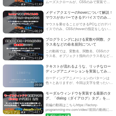
ムーズスクロールが、CSSのみで実装でき
今まではHTMLを増やすなどで対
考え方や、action, method,
11:42
るようになりました！この動画では、・
応していたのを…
nameやコーディング例まで
scroll-behavior・scroll-margin-topを使って、
HTMLのformタグについて解説し
メディアクエリーのhoverについて解説！
form#1
実装し…
ています。どの属性やタグがど
マウスがホバーできるデバイスでのみア
12:59
のような働きをしているのか？
ニメーションさせる方法！
マウスを乗せることができるPCなどのデバ
そして、マークアップする際の
formのinputタグについて解
イスでのみ、CSSのhoverの指定をしない
基本的考え方などについても紹
06:23
説！よく使うtype属性を紹介
と、スマホなどではタップした瞬間にアニメ
介しています。動画内で説明し
し、実際の表示なども確認し
ーションが動いてしまいます。今回の動画で
プログラミングにおける変数や関数、ク
ていたdl, dt, …
HTML5以降から複雑になってき
ていきます！ form#2
は、そういったことを防ぐための書き…
ラス名などの命名規則について
ているformのinputについて解説
25:52
しています。かなり種類が多い
この動画では、変数名、関数名、CSSのク
ので、よく使うものを抜粋して
HTML form解説！inputタグ
ラス名、オブジェクト指向のクラス名など、
11:24
紹介しています。それから、そ
のcheckbox（チェックボッ
プログラミングでよく使われる命名規則につ
れぞれの機能やスマホで見たと
クス）, radio（ラジオボタ
いて解説しています。・スネークケース。こ
テキストが流れるような、リッチなロー
きにどう変わるか…
HTMLのform（フォーム）でよく
れは単語間をアンダースコア(_)で繋ぐ…
ン）基礎 form#3
ディングアニメーションを実装してみま
使う、チェックボックスとラジ
19:56
しょう！
オボタンについて解説していま
ローディングアニメーションのパターンは
す。この２つは設定しないとい
色々とありますが、今回は文字を使ったいく
HTMLのform！selectタグ・
29:06
けないものが多く、若干複雑な
つかのパターンを実装してみましょう。アイ
optionタグの使い方解説！
ので動画で繰り返し学び、慣れ
ディア次第で色々な形にできますので、この
form#4
モーダルウィンドウを実装する最新のタ
ていきましょう！
htmlのformでよく使う、selectタ
動画で基本的な考え方を学びましょう。
グ、「dialog（ダイアログ）タグ」を活
グoptionタグ（プルダウンメニュ
JS…
09:56
用した実装！全２回 後編
前編の動画はこちらhttps://factory-
ー）の実装の方法を紹介してい
programming-mv.com/video//前回の動画に続
ます。それから、選択肢を表示
HTMLのform、textarea（テ
23:17
き、モーダル画面を作成しています。モバイ
する際にもっと見やすくする
キストエリア）タグを解説！
ダウンロード有