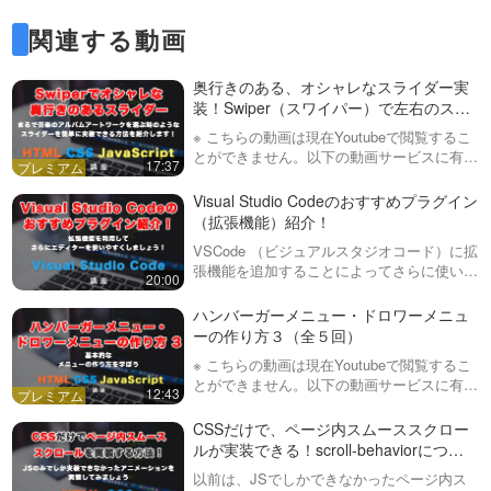
た・object-fit（オブジェクトフ
CSSでアスペクト比（縦横
ィット）・object-position（オ
関連する動画
比）を簡単に指定できる、
ブ…
aspect-ratio解説！画像や動
今回は、比較的新しいCSSであ
画の比率を簡単に設定できる
奥行きのある、オシャレなスライダー実
るaspect-ratioについて紹介して
11:23
ようにしましょう！
います。aspect-ratioの簡単な使
装！Swiper（スワイパー）で左右のスラ
い方・考え方・複数の書き方に
イドを回転させるオプションと考え方を
CSSの便利な単位 vw, vh,
※ こちらの動画は現在Youtubeで閲覧するこ
ついてお話ししていきます。動
紹介します！
vmin, vmax 解説！
とができません。以下の動画サービスに有料
画内で紹介していた、obje…
17:37
登録（プレミアム会員）することで閲覧可能
CSSでも比較的新しい単位 vw,
です。https://factory-programming-mv.c…
Visual Studio Codeのおすすめプラグイン
vh, vmin, vmax を紹介していま
13:37
（拡張機能）紹介！
す。今までJSを使わないと計算
できなかった面倒な処理をCSS
CSSの便利な関数 min, max,
VSCode （ビジュアルスタジオコード）に拡
のこの単位を使えば簡単に実装
張機能を追加することによってさらに使いや
clamp（クランプ） 解説！
20:00
することができます。是非覚え
すくしていきましょう！全般的に使えるもの
て…
これまでメディアクエリ
や、HTML・CSS、JavaScriptなどに使える
ハンバーガーメニュー・ドロワーメニュ
（@media）を細かく指定しない
プラグインなども紹…
21:59
ーの作り方３（全５回）
とできなかったり、max-width,
min-widthなどを組み合わせない
※ こちらの動画は現在Youtubeで閲覧するこ
CSSの便利なプロパティ max-
と出来なかった処理を簡単にで
とができません。以下の動画サービスに有料
content, min-content, fit-
12:43
きるようになりました。- min関
登録（プレミアム会員）することで閲覧可能
content 解説！
数…
内包する文字列に応じたサイズ
です。https://factory-programming-mv.c…
CSSだけで、ページ内スムーススクロー
が指定できる３つのプロパティ
08:45
ルが実装できる！scroll-behaviorについ
を紹介しています。- max-
て解説！
以前は、JSでしかできなかったページ内ス
content- min-content- fit-content
formについて解説！基本的な