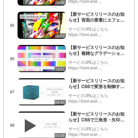
https://front-end-
09:48
ー）ツール！
tools.com/generateFilter/英語版
はこちらhttps://front-end-
【新サービスリリースのお知
tools.com/en/generat…
らせ】背面の要素にエフェク
トがかかる！CSS backdrop-
サービスURLはこちら
filter（フィルター）生成（ジ
https://front-end-
08:33
ェネレーター）ツール！
tools.com/generateBackDropFilter/
英語版はこちらhttps://front-end-
【新サービスリリースのお知
tools.com/en…
らせ】複雑なグラデーション
を初心者でも簡単に作ること
サービスURLはこちら
ができる！CSS ジェネレータ
https://front-end-
12:51
ー！
tools.com/generateGradient/英語
版はこちらhttps://front-end-
【新サービスリリースのお知
tools.com/en/gener…
らせ】CSSで変形を制御す
る、transform（トランスフォ
サービスURLはこちら
ーム）ジェネレーター！
https://front-end-
09:43
tools.com/generateTransform/英
語版はこちらhttps://front-end-
【新サービスリリースのお知
tools.com/en/gene…
らせ】CSSで三角形・矢印作
る！三角形ジェネレーター
サービスURLはこちら
https://front-end-
04:38