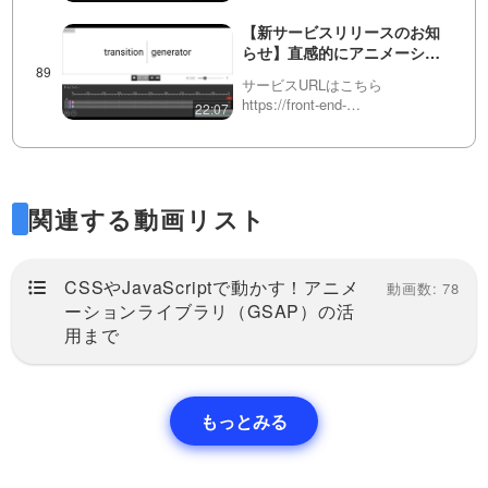
tools.com/generateTriangle/英語
版はこちらhttps://front-end-
【新サービスリリースのお知
tools.com/en/gener…
らせ】直感的にアニメーショ
ンを生成できる！CSS
サービスURLはこちら
transition ジェネレーター
https://front-end-
22:07
tools.com/generateTransition/英
語版はこちらhttps://front-end-
CSS Filterプロパティについ
tools.com/en/gen…
て解説！要素や画像にエフェ
クトをつけて、さまざまな表
今回は、CSSのみで色々なエフ
現をしてみましょう！
関連する動画リスト
ェクトをかけることができる、
22:20
CSSのfilter（フィルター）プロ
パティについて説明していま
要素の最大値・最小値を設定
す。このプロパティは・blur（ぼ
CSSやJavaScriptで動かす！アニメ
できる、max-width, min-
動画数: 78
かし）・brightness（明るさ）・
width, max-height, min-
ーションライブラリ（GSAP）の活
c…
この動画では、画像や動画など
height などについて学びまし
用まで
にも使用できる、サイズの最小
08:54
ょう！
値・最大値が設定できるプロパ
ティについて説明しています。-
画像などを上手く表示でき
max-width- min-width- max-
る、object-fit・object-
height- min-hei…
もっとみる
positionについて解説！
以前はbackground-sizeや
background-positionでしかでき
15:18
なかった表現を新しく登場し