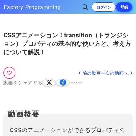
作で必須となりつつあるWebフ
ントオーサム）バージョン６
Factory
Programming
ログイン
登録
ォントの１つFontAwesomeにつ
の読み込み方法と、アイコン
いて説明してい…
以前別の動画でも読み込み方と
の探し方について解説！
使い方は紹介しましたが、公式
06:32
サイトのUIなどが刷新されたの
Play
次によく再生されている動画
で、再度こちらの動画で説明し
CSSだけで、文字列の省略を
CSSアニメーション！transition（トランジシ
ています。動画内で紹介してい
簡単にする方法！
Video
ョン）プロパティの基本的な使い方と、考え方
た、過去のFontAwesomeの動画
CSSアニメーション【基礎】！
は以下です。htt…
JavaScriptなどでも実装できます
animationプロパティと
について解説！
が、CSSのみでも簡単に文字を
11:43
keyframes（キーフレームズ）の
HTML/CSSコーディングで使う
途中で省略する方法はありま
考え方と使い方について
animationやkeyframesの基本的な考
す。今回はtext-ellipsisというプ
CSSだけで現在の文字色を取
11:48
え方から使い方まで紹介していま
ロパティを使って、記事の一覧
得して、様々な値に活用でき
前の動画へ
次の動画へ
す。fromやtoの意味やアニメーショ
に表示されている文字列を省略
る「currentColor」紹介！
ンの適用のさせ方、時間の設定方法
し…
今回は、CSSの非常に便利な機
動画をシェアする
などを初心者向…
能、「currentColor」について説
05:44
明します。この機能を使えば、
ダウンロード有
現在の文字色を簡単に取得し、
その色を他のスタイルに活用す
CSSのcalc関数について解
ることができます。
説！異なる単位の計算を
「currentColo…
JavaScriptを使わずにする方
サイト制作をしていると、単位
法を学びましょう！
の違う計算をしなければ目的の
20:07
CSSのアニメーションができるプロパティの
デザインを作れないことがあり
ます。この動画では、そんな時