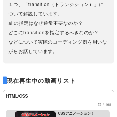
CSSセレクターの擬似クラス
１つ、「transition（トランジション）」に
に使えるCSSの「calc」（カル
解説【基礎編】！:notや:first-
ク）関数の使い方・考え方を紹
of-typeなどを活用して、不要
ついて解説しています。
介しています。また、実際…
HTML/CSSのコーディングで覚
なクラスをつけず、効率的な
えておくと便利な「擬似クラ
20:03
コーディングをしましょう！
allの指定はなぜ通常不要なのか？
ス」について説明しています。
この動画では・複数クラスの指
CSSセレクター・擬似クラス
どこにtransitionを指定するべきなのか？
定・子要素のみの指定・次の兄
解説【上級編】！不要なクラ
弟要素の指定・first-of-type,
スをつけず、もっと効率的な
などについて実際のコーディング例を用いな
first…
※ こちらの動画は現在Youtubeで
コーディングをしましょう！
閲覧することができません。以
16:34
がらお話しています。
下の動画サービスに有料登録
（プレミアム会員）することで
CSSの新しいセレクタ、:is
閲覧可能です。https://factory-
と:where関数について解説！
programming-mv.c…
効率的にまとめて要素を指定
今回は、比較的最近使えるよう
可能！
になった、is と where 関数につ
10:38
いて解説しています。Sassを使
現在再生中の動画リスト
っている方は、ネストして書け
pictureタグとsourceタグに
るので、あまりメリットを感じ
ついて解説！メディアクエリ
ないかもしれませんが、CSSの
ではなくて、HTMLタグで画
HTML/CSS
みで記述して…
この動画では、比較的新しいタ
像を切り替えてみましょう！
グである・picture（ピクチャ
10:47
72 / 168
ー）タグ・source（ソース）タ
グについて説明しています。
CSSアニメーション！
sourceタグに記述することがで