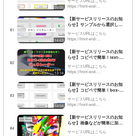
単語間をアンダースコア(_)で繋
サービスURLはこちら
ぐ…
https://front-end-
09:05
tools.com/generateBorder/英語版
はこちらhttps://front-end-
【新サービスリリースのお知
tools.com/en/generat…
らせ】サンプルから選択して
編集できる！ボタンジェネレ
サービスURLはこちら
ーター
https://front-end-
14:43
tools.com/generateButton/英語版
はこちらhttps://front-end-
【新サービスリリースのお知
tools.com/en/generat…
らせ】コピペで簡単！text-
shadow（テキストシャド
サービスURLはこちら
ウ）生成（ジェネレーター）
https://front-end-
13:16
ツール！
tools.com/generateTextshadow/
英語版はこちらhttps://front-end-
【新サービスリリースのお知
tools.com/en/gen…
らせ】コピペで簡単！box-
shadow（ボックスシャド
サービスURLはこちら
ウ）生成（ジェネレーター）
https://front-end-
18:58
ツール！
tools.com/generateBoxshadow/
英語版はこちらhttps://front-end-
【新サービスリリースのお知
tools.com/en/gene…
らせ】画像などが簡単に加工
できる！CSS Filter（フィル
サービスURLはこちら
ター）生成（ジェネレータ