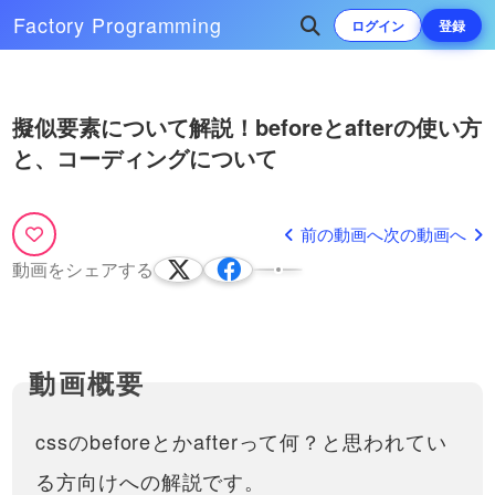
https://hackmd.io/0NhgNFbQSwKkTQ
コーディングをしていると、必
Factory
Programming
ログイン
登録
ユーザースニペット機能を使
ず出会う、-webkit-, -moz-, -o-,…
って爆速コーディング！
Visual Studio Code（ビジュ
Visual Studio Code（ビジュアル
アルスタジオコード）の機能
Play
スタジオコード）のスニペット
19:24
をフル活用しましょう！
次によく再生されている動画
機能（ユーザー辞書のようなも
擬似要素について解説！beforeとafterの使い方
の）を使って、効率の良いコー
リンクボタン（四角いボタ
Video
と、コーディングについて
ディングをするための環境作り
初心者向け！text-align徹底解
ン）の作り方！HTMLとCSS
をしていきましょう！動画では
説！テキスト以外にも有効な理由
で作ろう
HTML・…
ボタンを簡単に作るためのツー
とその事例について解説！
※機材の関係で音量が小さくなって
ルを開発しました！こちらもご
19:41
おります。ご注意ください。レイア
前の動画へ
次の動画へ
活用くださいhttps://front-end-
11:57
ウトでよく使うtext-alignについて紹
tools.com/generateButton/一般的
セクショニングタグ解説！
動画をシェアする
介しています！実はこのCSSプロパ
に使われているボタン（aタグ、
header, main, footer, aside,
ティは文字だけに効く訳ではありま
butt…
navの紹介と実際のコーディ
せん！画像やaタグなどの…
HTML5から実装された、セクシ
ングまで！
ョニングタグの紹介と、使われ
15:19
方を動画にしました。実際のコ
ーディング例まで解説していま
text-shadowとbox-shadow
す。headerやfooterの考え方、
解説！文字や要素自身に色々
navタグの意味などもお話ししま
な影をつけるには？
cssのbeforeとかafterって何？と思われてい
す。
影をもっと直感的にCSSで生成
するためのWebアプリを作りま
21:33
る方向けへの解説です。
した！こちらもご活用くださ