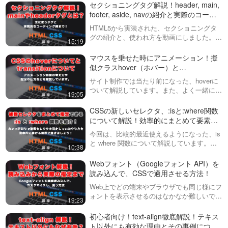
です。https://factory-programming-mv.c…
セクショニングタグ解説！header, main,
background-imageとlinear-
Webアイコンフォント！Font
footer, aside, navの紹介と実際のコーデ
gradientなどを使ってCSSのみで
Awesome（フォントオーサ
ィングまで！
実装する方法を紹介し…
HTML5から実装された、セクショニングタ
ム）の読み込みの方法と使い
※機材や設定の関係で若干音量が
グの紹介と、使われ方を動画にしました。実
方について解説！
15:19
小さくなっております。イヤホ
際のコーディング例まで解説しています。
20:41
ンをしていただいた上で音量の
headerやfooterの考え方、navタグの意味な
マウスを乗せた時にアニメーション！擬
調整をお願い致します。Web制
どもお話しします。
最新のFont Awesome（フォ
似クラスhover（ホバー）と
作で必須となりつつあるWebフ
ントオーサム）バージョン６
transition（トランジション）の役割や使
ォントの１つFontAwesomeにつ
サイト制作では当たり前になった、hoverに
の読み込み方法と、アイコン
い方解説！
いて説明してい…
以前別の動画でも読み込み方と
ついて解説しています。また、よく一緒に使
の探し方について解説！
19:05
使い方は紹介しましたが、公式
われるtransitionの考え方や基本的な使い方
06:32
サイトのUIなどが刷新されたの
や、スマホなどマウスの概念がないデバイス
CSSの新しいセレクタ、:isと:where関数
で、再度こちらの動画で説明し
での扱いについても、実例…
CSSだけで、文字列の省略を
について解説！効率的にまとめて要素を
ています。動画内で紹介してい
簡単にする方法！
指定可能！
今回は、比較的最近使えるようになった、is
た、過去のFontAwesomeの動画
と where 関数について解説しています。
は以下です。htt…
JavaScriptなどでも実装できます
10:38
Sassを使っている方は、ネストして書ける
が、CSSのみでも簡単に文字を
11:43
ので、あまりメリットを感じないかもしれま
途中で省略する方法はありま
Webフォント（Googleフォント API）を
せんが、CSSのみで記述して…
す。今回はtext-ellipsisというプ
読み込んで、CSSで適用させる方法！
CSSだけで現在の文字色を取
ロパティを使って、記事の一覧
得して、様々な値に活用でき
Web上でどの端末やブラウザでも同じ様にフ
に表示されている文字列を省略
る「currentColor」紹介！
ォントを表示させるのはなかなか難しいです
し…
今回は、CSSの非常に便利な機
19:23
が、Webフォントだったら手軽に実装するこ
能、「currentColor」について説
05:44
とができます。この動画では無料サービスで
初心者向け！text-align徹底解説！テキス
明します。この機能を使えば、
ダウンロード有
あるGoogle fontを使って…
ト以外にも有効な理由とその事例につい
現在の文字色を簡単に取得し、