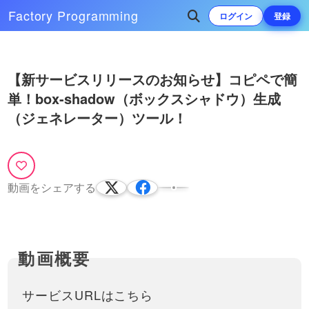
Factory
Programming
ログイン
登録
Play
次によく再生されている動画
【新サービスリリースのお知らせ】コピペで簡
Video
単！box-shadow（ボックスシャドウ）生成
【新サービスリリースのお知ら
せ】画像などが簡単に加工でき
（ジェネレーター）ツール！
る！CSS Filter（フィルター）生
サービスURLはこちらhttps://front-
成（ジェネレーター）ツール！
end-tools.com/generateFilter/英語版
09:48
はこちらhttps://front-end-
tools.com/en/generat…
動画をシェアする
サービスURLはこちら