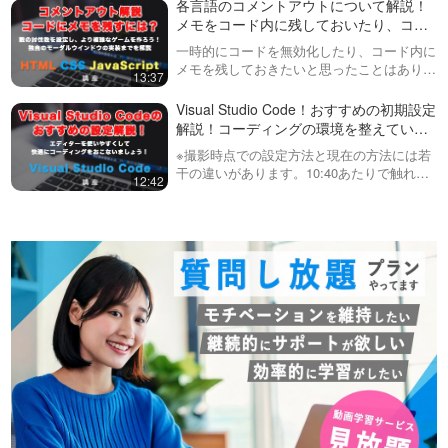
各言語のコメントアウトについて解説！
できます。「currentColo…
メモをコード内に残しておいたり、コー
ドを無効化する方法を紹介しています。
一時的にコードを無効化したり、コード内に
メモを残しておきたいと思ったことはありま
13:37
せんか？コメントアウト機能を使えば多くの
言語でこういったことが可能になります。さ
Visual Studio Code！おすすめの初期設定
らにVSCodeではコメントアウトのシ…
解説！コーディングの環境を整えていき
ましょう！
※撮影時点での設定方法と現在の方法には若
干の違いがあります。10:40あたりで触れて
12:42
いるEmmetのVariablesの設定について、現
在の手順は以下の通りです。1. 検索欄で
「emmet vari…