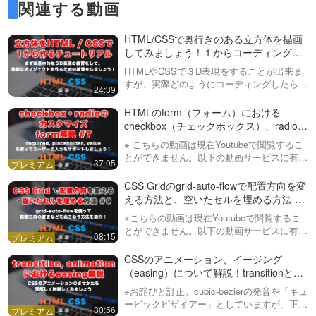
関連する動画
要望などありましたらコメント欄からお願い
いたします！
HTML/CSSで奥行きのある立方体を描画
してみましょう！１からコーディングす
るチュートリアルを公開
HTMLやCSSで３D表現をすることが出来ま
すが、実際どのようにコーディングしたら良
24:39
いか分からないこともあると思います。この
動画ではまず基本的な立方体をHTML / CSS
HTMLのform（フォーム）における
のみで１から作ることによっ…
checkbox（チェックボックス）、radioボ
タンのカスタマイズ方法解説！ form#7
※ こちらの動画は現在Youtubeで閲覧するこ
とができません。以下の動画サービスに有料
37:05
登録（プレミアム会員）することで閲覧可能
です。https://factory-programming-mv.c…
CSS Gridのgrid-auto-flowで配置方向を変
える方法と、空いたセルを埋める方法 に
ついて #9
※こちらの動画は現在Youtubeで閲覧するこ
とができません。以下の動画サービスに有料
08:15
登録（プレミアム会員）することで閲覧可能
です。https://factory-programming-mv.co…
CSSのアニメーション、イージング
（easing）について解説！transitionと
animation
※お詫びと訂正。cubic-bezierの発音を「キュ
ービックビザイアー」としていますが、正し
30:56