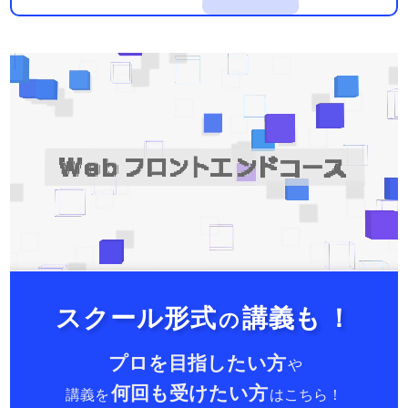
スクール形式
講義も
！
の
プロを目指したい方
や
何回も受けたい方
講義を
はこちら！