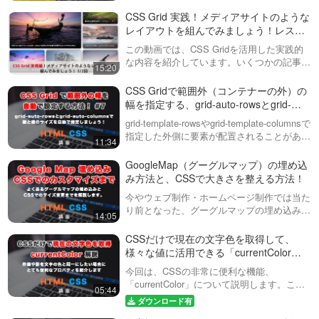
くは「キュービックベジェ」です。今回は、
Webデザインで非常に重要な要素である
CSS Grid 実践！メディアサイトのような
「CSSのアニメーション」…
レイアウトを組んでみましょう！レスポ
ンシブにも対応！ 全２回（第１回目）
この動画では、CSS Gridを活用した実践的
な内容を紹介しています。いくつかの記事が
15:20
並ぶようなサイトを想定したコーディングを
しながら、レスポンシブ対応を考慮した上で
CSS Gridで範囲外（コンテナーの外）の
２回に分けて解説していきます。動…
幅を指定する、grid-auto-rowsとgrid-
auto-columnsについて解説！ #7
grid-template-rowsやgrid-template-columnsで
指定した外側に要素が配置されることがあり
11:34
ます。もしくは、表示される要素の数が決ま
っていなくて、何列になるのか分からな…
GoogleMap（グーグルマップ）の埋め込
み方法と、CSSで大きさを整える方法！
今やウェブ制作・ホームページ制作では当た
り前となった、グーグルマップの埋め込みと
14:05
そのカスタマイズ方法について説明していま
す。PCとスマホのそれぞれの考え方につい
CSSだけで現在の文字色を取得して、
ても触れています。Twitter（ツイ…
様々な値に活用できる「currentColor」
紹介！
今回は、CSSの非常に便利な機能、
「currentColor」について説明します。この
05:44
機能を使えば、現在の文字色を簡単に取得
ダウンロード有
し、その色を他のスタイルに活用することが