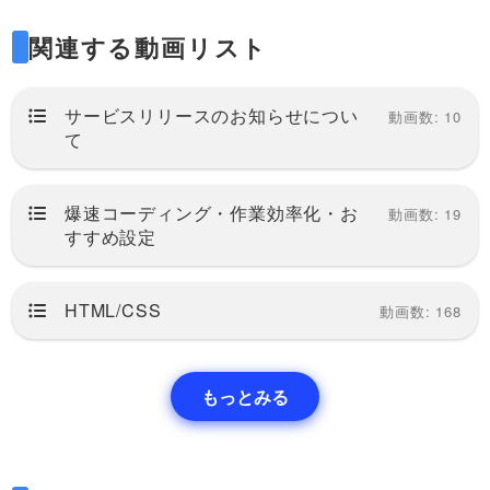
るのか？
関連する動画リスト
を詳しく説明していきます。
サービスリリースのお知らせについ
動画数: 10
て
このツールは要素に様々な影をつけることが
できる、便利なCSSのbox-shadowのローコ
爆速コーディング・作業効率化・お
動画数: 19
ード開発の為のジェネレーターです！
すすめ設定
初心者でもサンプルから選択し、カスタマイ
HTML/CSS
ズすることで自動で効率的におしゃれな影を
動画数: 168
作ることができます。
内側の影や、複数の影にも対応しています。
もっとみる
今後機能やツールは追加していきますが、ご