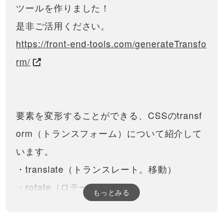
ーディングについて
ツールを作りました！
cssのbeforeとかafterって何？と
思われている方向けへの解説で
16:01
是非ご活用ください。
す。それから、使い方がなんと
なくわかっていても、コーディ
初心者向け！text-align徹底解
https://front-end-tools.com/generateTransfo
ングの際にどう活用するのか分
説！テキスト以外にも有効な
からないという方必見です。
理由とその事例について解
rm/
※機材の関係で音量が小さくなっ
説！
ております。ご注意ください。
11:57
レイアウトでよく使うtext-align
について紹介しています！実は
CSSでフォントを指定する方
このCSSプロパティは文字だけ
法！font-familyについて解説
に効く訳ではありません！画像
要素を変形することができる、CSSのtransf
やaタグなどの…
Web制作でも必ずと言って良い
ほど使う、フォントの指定につ
12:29
orm（トランスフォーム）について紹介して
いて解説しています。また、初
心者がなかなかわかりづらいフ
Webフォント（Googleフォン
います。
ォントの優先度のお話や、ゴシ
ト API）を読み込んで、CSS
ック体・明朝体（serifとsans-
で適用させる方法！
・translate（トランスレート。移動）
serif）の違い…
Web上でどの端末やブラウザで
も同じ様にフォントを表示させ
19:23
・rotate（ロテート。回転）
るのはなかなか難しいですが、
もっとみる
Webフォントだったら手軽に実
サイト制作のコーディングに
・scale（スケール。伸縮）
装することができます。この動
必須！flexbox（フレックスボ
画では無料サービスである
ックス）の基礎的な書き方や
・skew（スキュー。歪み・傾斜）
Google fontを使って…
現在のサイト制作に必須の