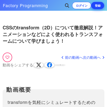
解説！文字や要素自身に色々
navタグの意味などもお話ししま
Factory
Programming
な影をつけるには？
ログイン
登録
す。
影をもっと直感的にCSSで生成
するためのWebアプリを作りま
21:33
した！こちらもご活用くださ
い！box-shadow ジェネレーター
Play
CSSのposition徹底解説！
次によく再生されている動画
https://front-end-
relative, absolute, fixed,
CSSのtransform（2D）について徹底解説！ア
tools.com/generate…
static, z-indexの使い方か
Video
ニメーションなどによく使われるトランスフォ
初心者がつまづきやすい、CSS
マウスを乗せた時にアニメーショ
ら、考え方・活用の方法ま
のposition（ポジション）プロパ
34:08
ン！擬似クラスhover（ホバー）
ームについて学びましょう！
で！
ティについて解説しています！
とtransition（トランジション）
サイト制作では当たり前になった、
top, bottom, right, leftの事例から
スクロールしてもついてくる
の役割や使い方解説！
hoverについて解説しています。ま
使われ方まで徹底的に解説しま
ボタンや要素の作り方
19:05
た、よく一緒に使われるtransitionの
した。さらに、a…
前の動画へ
次の動画へ
考え方や基本的な使い方や、スマホ
スクロールしても画面に勝手に
CSSのtransformプロパティの新
などマウスの概念がないデバイスで
ついてくる要素があると思いま
しい書き方と挙動について
動画をシェアする
08:18
の扱いについても、実例…
す。固定のヘッダーや広告や上
動画内で説明していた、以前の
に戻るボタンです。こういった
とても便利なposition sticky
transformの書き方の説明動画はこ
要素の作り方を簡単に解説して
17:51
について解説！特定の条件で
ちらhttps://factory-programming-
います。
スクロール時に要素を固定し
mv.com/video/TQ1_PSS31W8/動画
比較的新しい、CSSのpositionプ
ましょう！
内で説明していた…
ロパティ「stikcy」について学び
17:24
ましょう！この値の特徴を学ぶ
ことで、absoluteとfixedを組み
擬似要素について解説！
transformを気軽にシミュレートするための
合わせたような機能を実装する
beforeとafterの使い方と、コ
ことができます！