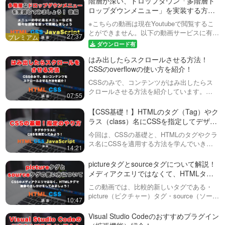
階層が深い、ドロップダウン「多階層ド
programming-mv.c…
効率的にまとめて要素を指定
ロップダウンメニュー」を実装する方
今回は、比較的最近使えるよう
可能！
法！WordPress（ワードプレス）のカス
※こちらの動画は現在Youtubeで閲覧するこ
になった、is と where 関数につ
10:38
タムメニューにも対応！後編
とができません。以下の動画サービスに有料
いて解説しています。Sassを使
27:37
登録（プレミアム会員）することで閲覧可能
っている方は、ネストして書け
pictureタグとsourceタグに
ダウンロード有
です。https://factory-programming-mv.co…
るので、あまりメリットを感じ
ついて解説！メディアクエリ
はみ出したらスクロールさせる方法！
ないかもしれませんが、CSSの
ではなくて、HTMLタグで画
みで記述して…
この動画では、比較的新しいタ
CSSのoverflowの使い方を紹介！
像を切り替えてみましょう！
グである・picture（ピクチャ
10:47
CSSのみで、コンテンツがはみ出したらス
ー）タグ・source（ソース）タ
クロールさせる方法を紹介しています。
グについて説明しています。
07:55
CSSアニメーション！
overflowのhidden, scroll, autoを使っていま
sourceタグに記述することがで
transition（トランジション）
す。さらに、iPhone（アイフォン）でスム
【CSS基礎！】HTMLのタグ（Tag）やク
きる・media属性・type属性につ
プロパティの基本的な使い方
ーズにス…
ラス（class）名にCSSを指定してデザイ
いて…
CSSのアニメーションができる
と、考え方について解説！
ンを変更してみましょう！
プロパティの１つ、
今回は、CSSの基礎と、HTMLのタグやクラ
12:49
「transition（トランジショ
ス名にCSSを適用する方法を学んでいきま
14:21
ン）」について解説していま
CSSアニメーション【基
す。開発環境としては、マイクロソフトが提
す。allの指定はなぜ通常不要な
供する「Visual Studio Code（VSCode：ビ
礎】！animationプロパティ
pictureタグとsourceタグについて解説！
のか？どこにtransitionを指定す
ジュアル ス…
とkeyframes（キーフレーム
メディアクエリではなくて、HTMLタグ
るべきなのか？な…
HTML/CSSコーディングで使う
ズ）の考え方と使い方につい
で画像を切り替えてみましょう！
animationやkeyframesの基本的
この動画では、比較的新しいタグである・
11:48
て
な考え方から使い方まで紹介し
picture（ピクチャー）タグ・source（ソー
10:47
ています。fromやtoの意味やア
ス）タグについて説明しています。sourceタ
マウスを乗せた時にアニメー
ニメーションの適用のさせ方、
グに記述することができる・media属性・
Visual Studio Codeのおすすめプラグイン
ション！擬似クラス
時間の設定方法などを初心者
type属性について…