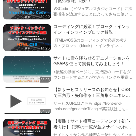
（拡張機能）紹介！
hover（ホバー）と
向…
サイト制作では当たり前になっ
transition（トランジション）
VSCode （ビジュアルスタジオコード）に拡
た、hoverについて解説していま
19:05
の役割や使い方解説！
張機能を追加することによってさらに使いや
す。また、よく一緒に使われる
20:00
すくしていきましょう！全般的に使えるもの
transitionの考え方や基本的な使
CSSのアニメーション、イー
や、HTML・CSS、JavaScriptなどに使える
い方や、スマホなどマウスの概
コーディングに必須！ブロック・インラ
ジング（easing）について解
プラグインなども紹…
念がないデバイスでの扱いにつ
イン・インラインブロック解説！
説！transitionとanimation
いても、実例…
※お詫びと訂正。cubic-bezierの
HTMLやCSSのコーディングで必須の考え
発音を「キュービックビザイア
30:56
方・ブロック（block）・インライン
ー」としていますが、正しくは
14:26
（inline）・インラインブロック（inline-
「キュービックベジェ」です。
CSSアニメーション！
block）について解説しています。display:
サイトに雪を降らせるアニメーションを
今回は、Webデザインで非常に
transtion-delayとanimation-
flexやg…
GSAPを使って実装してみましょう！ 全
重要な要素である「CSSのアニ
delayについて解説！実際のコ
２回（第１回目）
メーション」…
※ こちらの動画は現在Youtubeで
※後編の動画ページに、完成版のコードをダ
ーディング例まで紹介
閲覧することができません。以
29:34
ウンロードすることができるリンクを用意し
23:03
下の動画サービスに有料登録
ています！今回は、GSAP（アニメーション
（プレミアム会員）することで
CSS アニメーションプロパテ
ライブラリ）を使って、雪を降らせるアニメ
【新サービスリリースのお知らせ】CSS
閲覧可能です。https://factory-
ィの知っておくべき４つのプ
ーションを作ってみます。画像を使わず…
で三角形・矢印作る！三角形ジェネレー
programming-mv.c…
ロパティ解説！再生回数や再
ター
※ こちらの動画は現在Youtubeで
サービスURLはこちらhttps://front-end-
生方向などをCSSだけで制御
閲覧することができません。以
tools.com/generateTriangle/英語版はこちら
22:58
していきましょう！
04:38
下の動画サービスに有料登録
https://front-end-tools.com/en/gener…
（プレミアム会員）することで
CSSで、記事（リンクなど）
【実践！サイト模写コーディング！初心
閲覧可能です。https://factory-
にマウスホバー（hover）し
者向け】 記事の一覧が並ぶサイトの作り
programming-mv.c…
たら画像を拡大・大きくする
方！解説しながらHTML/CSSを書いてい
サイトを１から作る練習を一緒にやっていき
メディアサイトなどでよくあ