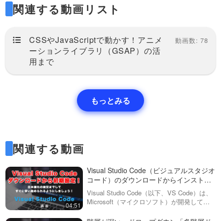
に表示されている文字列を省略
関連する動画リスト
る「currentColor」紹介！
し…
今回は、CSSの非常に便利な機
能、「currentColor」について説
05:44
明します。この機能を使えば、
ダウンロード有
CSSやJavaScriptで動かす！アニメ
現在の文字色を簡単に取得し、
動画数: 78
その色を他のスタイルに活用す
ーションライブラリ（GSAP）の活
CSSのcalc関数について解
ることができます。
説！異なる単位の計算を
用まで
「currentColo…
JavaScriptを使わずにする方
サイト制作をしていると、単位
法を学びましょう！
の違う計算をしなければ目的の
20:07
デザインを作れないことがあり
もっとみる
ます。この動画では、そんな時
CSSセレクターの擬似クラス
に使えるCSSの「calc」（カル
解説【基礎編】！:notや:first-
ク）関数の使い方・考え方を紹
of-typeなどを活用して、不要
介しています。また、実際…
HTML/CSSのコーディングで覚
なクラスをつけず、効率的な
えておくと便利な「擬似クラ
20:03
コーディングをしましょう！
関連する動画
ス」について説明しています。
この動画では・複数クラスの指
CSSセレクター・擬似クラス
定・子要素のみの指定・次の兄
解説【上級編】！不要なクラ
Visual Studio Code（ビジュアルスタジオ
弟要素の指定・first-of-type,
スをつけず、もっと効率的な
コード）のダウンロードからインストー
first…
※ こちらの動画は現在Youtubeで
コーディングをしましょう！
ル、日本語化までの手順
閲覧することができません。以
Visual Studio Code（以下、VS Code）は、
16:34
下の動画サービスに有料登録
Microsoft（マイクロソフト）が開発してい
04:51
（プレミアム会員）することで
る無料のエディタです。これはSublime
CSSの新しいセレクタ、:is
閲覧可能です。https://factory-
Text（サブライムテキスト）、Atom（…
と:where関数について解説！