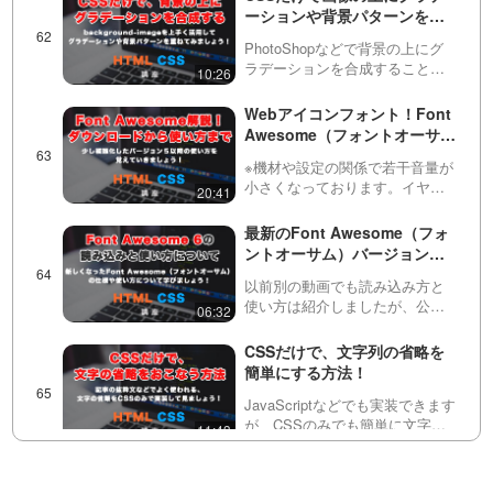
閲覧可能です。https://factory-
ーションや背景パターンを重
programming-mv.c…
ねる方法！
PhotoShopなどで背景の上にグ
ラデーションを合成することは
10:26
できますが、今回はCSSの
background-imageとlinear-
Webアイコンフォント！Font
gradientなどを使ってCSSのみで
Awesome（フォントオーサ
実装する方法を紹介し…
ム）の読み込みの方法と使い
※機材や設定の関係で若干音量が
方について解説！
小さくなっております。イヤホ
20:41
ンをしていただいた上で音量の
調整をお願い致します。Web制
最新のFont Awesome（フォ
作で必須となりつつあるWebフ
ントオーサム）バージョン６
ォントの１つFontAwesomeにつ
の読み込み方法と、アイコン
いて説明してい…
以前別の動画でも読み込み方と
の探し方について解説！
使い方は紹介しましたが、公式
06:32
サイトのUIなどが刷新されたの
で、再度こちらの動画で説明し
CSSだけで、文字列の省略を
ています。動画内で紹介してい
簡単にする方法！
た、過去のFontAwesomeの動画
は以下です。htt…
JavaScriptなどでも実装できます
が、CSSのみでも簡単に文字を
11:43
途中で省略する方法はありま
す。今回はtext-ellipsisというプ
CSSだけで現在の文字色を取
ロパティを使って、記事の一覧
得して、様々な値に活用でき