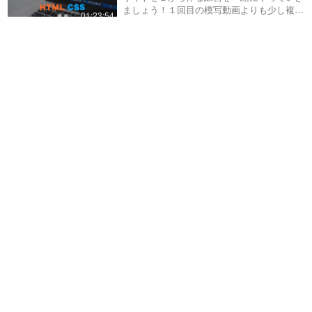
アニメーションの実装方法！
きます！レスポンシブ（スマホ）対応ま
ましょう！１回目の模写動画よりも少し複座
る、記事にマウスを乗せた時に
31:10
01:23:54
で！
なサイトを解説しながら模写しています（た
画像を大きくする処理について
だし、今回も前に私が作ったサイトです）実
紹介しています。よくJavaScript
プログラミングにおける変数
践的な為、分からないことがあれば下のH…
を使わないとできないのではな
や関数、クラス名などの命名
いか？と質問を受けますが、
規則について
HTML / CSSの…
この動画では、変数名、関数
名、CSSのクラス名、オブジェ
11:24
クト指向のクラス名など、プロ
グラミングでよく使われる命名
【新サービスリリースのお知
規則について解説していま
らせ】CSSで枠線をつける！
す。・スネークケース。これは
border ジェネレーター
単語間をアンダースコア(_)で繋
サービスURLはこちら
ぐ…
https://front-end-
09:05
tools.com/generateBorder/英語版
はこちらhttps://front-end-
【新サービスリリースのお知
tools.com/en/generat…
らせ】サンプルから選択して
編集できる！ボタンジェネレ
サービスURLはこちら
ーター
https://front-end-
14:43
tools.com/generateButton/英語版
はこちらhttps://front-end-
【新サービスリリースのお知
tools.com/en/generat…
らせ】コピペで簡単！text-
shadow（テキストシャド
サービスURLはこちら
ウ）生成（ジェネレーター）
https://front-end-