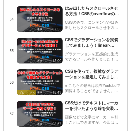
ーグルマップの埋め込みとその
カスタマイズ方法について説明
はみ出したらスクロールさせ
しています。PCとスマホのそれ
る方法！CSSのoverflowの使
ぞれの考え方についても触れて
い方を紹介！
います。Twitter（ツイ…
CSSのみで、コンテンツがはみ
出したらスクロールさせる方法
07:55
を紹介しています。overflowの
hidden, scroll, autoを使っていま
CSSでグラデーションを実装
す。さらに、iPhone（アイフォ
してみましょう！linear-
ン）でスムーズにス…
gradientを使って線形グラデ
グラデーションを直感的に生成
ーションさせる方法を紹介
できるツールを作りました！是
13:00
非活用してみてください！
https://front-end-
CSSを使って、複雑なグラデ
tools.com/generateGradient/グラ
ーションを指定してみましょ
デーションは画像などを作…
う！linear-gradient応用編！
※ こちらの動画は現在Youtubeで
閲覧することができません。以
18:43
下の動画サービスに有料登録
（プレミアム会員）することで
CSSだけでテキストにマーカ
閲覧可能です。https://factory-
ーを引いたような線を実装す
programming-mv.c…
る方法！
画像などで文字にマーカーを引
くことはできますが、今回は
08:57
linear-gradientの技術を応用し