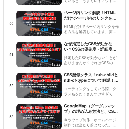
ていると、うまくレイアウトを
50:00
揃えられないことはありません
か？この動画では、・インライ
ページ内リンク解説！HTML
ン（inline）要素・インラインブ
だけでページ内のリンクを実
ロック（inline-block）要素・…
装してみましょう！
HTMLだけでページ内リンクを作
る方法を解説しています。実際
13:58
の動き方や活用の方法、URLと
の関連性まで説明しています。※
なぜ指定したCSSが効かな
この動画ではスムーススクロー
い？CSSの優先度・詳細度を
ルについては解説していませ
解説。importantの意味まで
ん。
指定したCSSが効かないことが
ありませんか？それはCSSの優
19:22
先度というものが関係している
可能性があります。classやidや
CSS擬似クラス！nth-childと
タグへの指定、!importantの指定
nth-of-typeについて解説！使
の意味や活用について学び、原
い方や役割、使い分けまで
因を探…
コーディングをしている際、ク
ラス名をたくさんつけすぎてわ
20:26
かりにくくなることはありませ
んか？擬似クラスを多くしてい
GoogleMap（グーグルマッ
ると、とても効率的にHTMLのス
プ）の埋め込み方法と、CSS
タイル指定ができます。複雑な
で大きさを整える方法！
サイト制作には必須のnth…
今やウェブ制作・ホームページ
制作では当たり前となった、グ
14:05