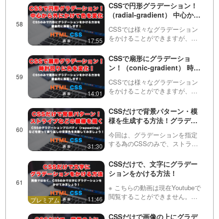
て、文字にCSSのみでマーカー
CSSで円形グラデーション！
を引いてみましょう！
（radial-gradient） 中心から
外側に向かって、グラデーシ
CSSでは様々なグラデーション
ョンさせる方法を学んでいき
をかけることができますが、今
17:55
ます！
回は円形にグラデーションをか
ける方法を学びます。・色を複
CSSで扇形にグラデーショ
数指定する方法・中心位置を変
ン！（conic-gradient） 時計
更する方法・グラデーション開
回りに色を段々と変化させる
始位置を変更する方法などに
CSSでは様々なグラデーション
方法を解説します！
つ…
をかけることができますが、今
14:01
回は扇形にグラデーションをか
ける方法を学びます。・色を複
CSSだけで背景パターン・模
数指定する方法・中心位置を変
様を生成する方法！グラデー
更する方法・グラデーション開
ションのrepeating（リピーテ
始位置を変更する方法などに
今回は、グラデーションを指定
ィング。繰り返し）プロパテ
つ…
する為のCSSのみで、ストライ
31:30
ィを使って、様々なパターン
プなどの背景パターンを作る方
を作ってみましょう！
法を紹介しています。linear-
CSSだけで、文字にグラデー
gradient・radial-gradient・conic-
ションをかける方法！
gradient…
※ こちらの動画は現在Youtubeで
閲覧することができません。以
11:46
下の動画サービスに有料登録
（プレミアム会員）することで
CSSだけで画像の上にグラデ