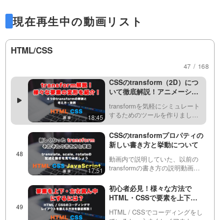
考え方を学びましょう！
flexbox（フレックスボックス）
27:44
の4つの2Dにおいての使い方や考え方につい
について解説しています。・
現在再生中の動画リスト
display: flexを記述すると、どん
初心者向け！CSS
て解説します。
な動きになるのか？・align-
Flexbox（フレックスボック
itemsとは？justify-co…
ス） 実践編。４つのよくある
HTML/CSS
CSSのtransition（トランジション）やanima
初心者の方に講義をしている
基本的なレイアウトを
と、よくflexboxの活用の仕方を
27:16
47 / 168
Flexboxで組んでみましょ
tion（アニメーション）などと組み合わせて
聞かれます。CSSのflexboxはと
う！
ても便利なものですが、機能も
CSSのtransform（2D）につ
アニメーションさせるときによく使いますの
多くてなかなか活用が難しいの
いて徹底解説！アニメーショ
だと思います。この動画では初
ンなどによく使われるトラン
で、是非覚えてリッチなサイト制作に役立て
心者向けに簡単…
transformを気軽にシミュレート
スフォームについて学びまし
するためのツールを作りまし
18:45
ょう！
ていきましょう。
た！是非ご活用ください。
https://front-end-
CSSのtransformプロパティの
tools.com/generateTransform/要
新しい書き方と挙動について
素を変形すること…
動画内で説明していた、以前の
transformの書き方の説明動画は
17:51
こちらhttps://factory-
programming-
初心者必見！様々な方法で
mv.com/video/TQ1_PSS31W8/
HTML・CSSで要素を上下・
動画内で説明していた…
左右真ん中にする方法！
HTML / CSSでコーディングをし