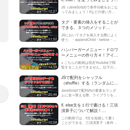
第３回目https://factory-
JavaScriptで日付
実践的な例までを紹介
JS（JavaScript)で条件分岐をおこな
programming-
を取得・表示などを
12:27
ってみましょう！ifなどの使い方
mv.com/vid…
するための方法とあ
や、比較演算子（＝＝＝, ＞, ＜, ＞
JavaScript（ジャバス
る日付までのカウン
＝, ＜＝）などの違いも紹介してい
32:51
タグ・要素の挿入をすることが
クリプト）のDateオブ
トダウンをする方法
ます。
できる、３つのメソッド
ジェクトを使って、今
日の日時や曜日などを
スクロールアニメー
appendChild, before, afterを紹
JSにおいてタグを挿入する際によく
取得・表示してみまし
ション！CSSとJS
介
11:02
使う、・appendChild・before・
ょう！基本が分かった
でカーテンが開くよ
afterメソッドについて、それぞれ実
ら、明日の今の日時を
モダンなサイトで見か
うに要素を表示！
践的に解説していきます。
ハンバーガーメニュー・ドロワ
45:16
表示したり、ある日付
ける、カーテンが開い
ーメニューの作り方４！アイコ
までのカウントダウン
ていくような要素の表
日を…
ンの色々なアニメーションパタ
示アニメーションにつ
【JavaScriptでパ
※ こちらの動画は現在Youtubeで閲
いて解説しています。
ーンと実装方法を紹介！（全５
スワード生成ツール
14:39
覧することができません。以下の動
CSSとJavaScriptをう
回）
を作る！】パスワー
画サービスに有料登録（プレミアム
まく組み合わせること
JavaScriptでWebアプ
会員）することで閲覧可能です。
JSで配列をシャッフル
ドジェネレーターを
33:34
によって実現できます
リケーション作成を作
https://factory-programming-mv.c…
（shuffle）する（ランダムに並
１から作ってみまし
が、少々難しい部分も
ってみるシリーズの動
べ替える）方法！フィッシャ
あるの…
ょう！ まずはファ
画です。ライブコーデ
パララックス（視差
JavaScriptで配列内の要素をランダ
ィングをおこないなが
ー・イェーツのアルゴリズム
1
イルの作成や簡単な
20:46
効果）について解
ムに並べ替える際、ライブラリを使
ら、実際にアプリケー
（Fisher–Yates shuffle）
パスワード生成から
うことでも実現できますが、意外と
説！Rellax.jsでス
ションを作っていきま
今回は、最近のサイト
数行のコードで実現できてしまいま
if, else文を１行で書ける！三項
#1
クロールエフェクト
45:47
す。実践的なツールを
でよく見かけるパララ
す。今回はフィッシャーイェーツの
演算子について解説！
（効果）をかけて、
作ることでJavaScri…
ックス（parallax）・
アルゴリズムと呼ばれるものを…
JavaScriptをもっと効率的に書
奥行きのある演出を
視差効果の実装方法に
JavaScriptでプラ
この動画では、if文を短縮して書く
く方法。
ついて解説していま
10:58
してみましょう！
ことができる、三項演算子（条件演
グインを使わずに
す。自前で実装するの
算子）について説明しています！他
（画像を切り替え