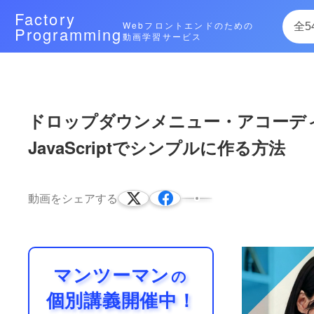
Factory
Webフロントエンドのための
Programming
動画学習サービス
次によく再生されている動画
ドロップダウンメニュー・アコーディ
JavaScriptでシンプルに作る方法
タブの切り替え！JavaScript
HTML/CSSの書き方から紹介！
HTML, CSS, JSを使ってタブ切り替
23:59
増えても対応できるようにします。また、C
動画をシェアする
モーダルウィンドウを実装する最新のタ
後半の動画はこちらhttps://factory-prog
グの使い方に焦点を当て、初心…
18:02
マンツーマン
の
個別講義開催中！