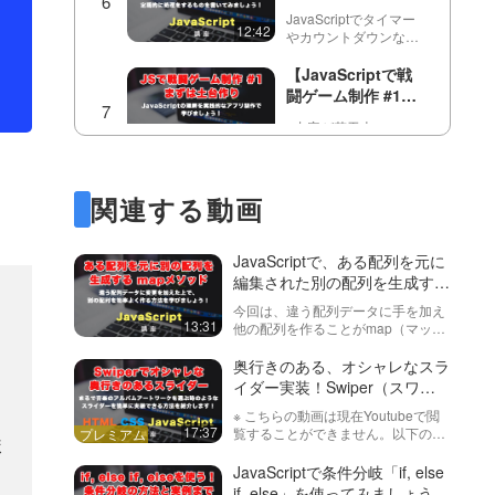
setIntervalと
分けて、様々な処理が
JavaScriptでタイマー
clearIntervalの使い
12:42
できるようになりまし
やカウントダウンなど
方とそのコーディン
ょ…
定期的に処理をする方
グ事例
法を紹介しています。
【JavaScriptで戦
動画では実際にカウン
闘ゲーム制作 #1】
トダウンタイマーを作
まずは簡単なUIを整
っているところを説明
※内容が若干古いの
えて、ゲーム作りの
26:13
しながらsetIntervalと
で、意識できる方は以
土台作りから作って
clearInt…
下のように書いてみて
いきましょう！
ください。・アロー関
ローディング画面を
数を使えるところはア
関連する動画
実装する方法！ペー
ロー関数で書きましょ
ジの読み込み中にロ
う。・オブジェクトか
読み込みが遅いページ
ーディングアニメー
19:28
らデータを取得すると
に対してローディング
JavaScriptで、ある配列を元に
ションを表示させて
きは、ドットを使って
アニメーション
編集された別の配列を生成する
書いてください。//…
みましょう！
（loading animation）
文字を１文字ずつア
mapメソッドについて解説！
などを実装しないとい
今回は、違う配列データに手を加え
ニメーションさせる
けない場面があると思
13:31
他の配列を作ることがmap（マッ
方法と、そのバリエ
いますが、今回はユー
transformについての動
プ）メソッドについて解説していま
ーション・考え方を
52:24
ザーに待たせているの
画はこちら
す。実践的なデータを元に、mapを
奥行きのある、オシャレなスラ
紹介！かっこいい
を感じさせにくいロー
https://factory-
使用するとどういった結果を得るこ
イダー実装！Swiper（スワイ
ディン…
CSSアニメーション
programming-
とができるのか？を一緒に見ていき
ハンバーガーメニュ
パー）で左右のスライドを回転
mv.com/video/今回は、
※ こちらの動画は現在Youtubeで閲
まし…
を実装できるように
ー・ドロワーメニュ
させるオプションと考え方を紹
17:37
文字を1文字ずつアニ
覧することができません。以下の動
なりましょう！
ま
ーの作り方１（全５
介します！
メーションで動かす方
画サービスに有料登録（プレミアム
第２回目https://factory-
回）
15:28
法を紹介します。最近
会員）することで閲覧可能です。
JavaScriptで条件分岐「if, else
programming-
はアニメ…
https://factory-programming-mv.c…
mv.com/video/qxr9bmn8SUI/
if, else」を使ってみましょう！