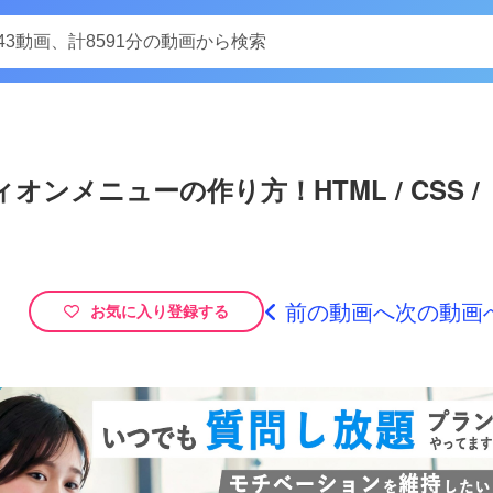
Play
オンメニューの作り方！HTML / CSS /
Video
を使って、タブ（tab）が複数あっても対応可能なコードを書きましょう。
えを行う方法を紹介しています。for文を上手く活用することによって、タブやコンテンツが
SSの指定による見た目の変更…
前の動画へ
次の動画
お気に入り登録する
グ、「dialog（ダイアログ）タグ」を活用した実装！全２回 前編
ramming-mv.com/video/viThCBnja9U/この動画チュートリアルでは、新しいダイアログ