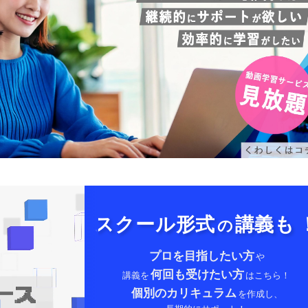
スクール形式
講義も
の
プロを目指したい方
や
何回も受けたい方
講義を
はこちら！
個別のカリキュラム
を作成し、