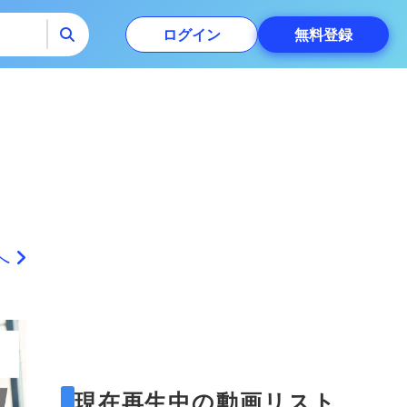
ログイン
無料
登録
へ
タ
モーダルウィンド
ウ・ダイアログウィ
ンドウの作り方１
HTML、CSS、
（HTML、CSS、
17:43
現在再生中の動画リスト
JavaScriptだけで、プ