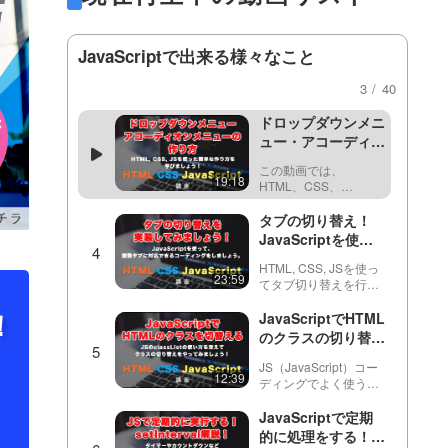
JavaScriptで作
ラグインなどを使わず
る）
に簡単にモーダルウイ
JavaScriptでラン
ンドウ（modal
ダムな数字を出す
window）やダイアログ
JavaScriptで出来る様々なこと
（乱数）方法と、配
ボックス（dialog
※ こちらの動画は現在
列と組み合わせて簡
11:19
box）やポップアップ
Youtubeで閲覧するこ
3 / 40
単なアプリ（おみく
ウィンドウ(pop…
とができません。以下
じ）を作る方法！
の動画サービスに有料
ドロップダウンメニ
登録（プレミアム会
ュー・アコーディオ
員）することで閲覧可
ンメニューの作り
能です。https://factory-
この動画では、
方！HTML / CSS /
19:18
programming-mv.c…
HTML、CSS、
JavaScriptでシン
JavaScriptを用いて、
プルに作る方法
ドロップダウンメニュ
タブの切り替え！
ーの作成方法について
JavaScriptを使っ
解説しています。親メ
て、タブ（tab）が
ニューと子供のメニュ
HTML, CSS, JSを使っ
複数あっても対応可
23:59
ー(サブメニュー)を含
てタブ切り替えを行う
能なコードを書きま
むドロップダウンメニ
方法を紹介していま
！
ューのHTML…
しょう。
す。for文を上手く活用
JavaScriptでHTML
することによって、タ
HTML/CSSの書き
のクラスの切り替え
ブやコンテンツが増え
方から紹介！
をやってみましょ
ても対応できるように
JS（JavaScript）コー
う！classListにつ
12:39
します。また、CSSの
ディングでよく使う、
いて解説していま
指定による見た目の変
クラスの切り替えにつ
更…
す。
いて説明しています。
JavaScriptで定期
classListのadd,
的に処理をする！
remove, toggleを使い