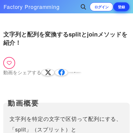
Factory
Programming
ログイン
登録
Play
次によく再生されている動画
文字列と配列を変換するsplitとjoinメソッドを
Video
紹介！
アロー関数について解説！
ES6（ES2015）で追加された新
しい書き方を学びましょう！
今回はJavaScriptのアロー（arrow）
関数について説明しています。よく
19:37
質問をいただくfunction()との書き方
動画をシェアする
の違いや、thisの挙動の違い、また
使い所やメリットなどについてお話
してい…
文字列を特定の文字で区切って配列にする、
「split」（スプリット）と