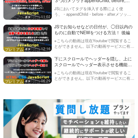
３つのメソッドappendChild, before,
afterを紹介
JSにおいてタグを挿入する際によく使
う、・appendChild・before・afterメソッド
11:02
について、それぞれ実践的に解説していきま
す。
JSでお知らせなどの日付が、◯日以内の
ものに自動でNEWをつける方法！ 後編
※こちらの動画は現在Youtubeで閲覧するこ
とができません。以下の動画サービスに有料
12:16
登録（プレミアム会員）することで閲覧可能
です。https://factory-programming-mv.co…
下にスクロールでヘッダーを隠し、上に
スクロールでヘッダー表示させる機能を
実装してみましょう！全２回（第２回
※こちらの動画は現在Youtubeで閲覧するこ
目）
とができません。以下の動画サービスに有料
06:29
登録（プレミアム会員）することで閲覧可能
です。https://factory-programming-mv.co…