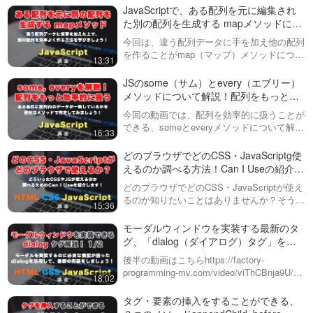
JavaScriptの機能をすべて含みつつ…
JavaScriptで、ある配列を元に編集され
た別の配列を生成する mapメソッドにつ
いて解説！
今回は、違う配列データに手を加え他の配列
を作ることがmap（マップ）メソッドについ
13:31
て解説しています。実践的なデータを元に、
mapを使用するとどういった結果を得ること
JSのsome（サム）とevery（エブリー）
ができるのか？を一緒に見ていきまし…
メソッドについて解説！配列をもっと効
率的に扱ってみましょう！
今回の動画では、配列を効率的に扱うことが
できる、someとeveryメソッドについて解説
16:33
しています。配列内のデータがある条件に１
つでも一致しているかを判定するsomeと、
どのブラウザでどのCSS・JavaScriptg使
配列内のデータがある条件に全…
えるのか調べる方法！Can I Useの紹介と
見方を解説
どのブラウザでどのCSS・JavaScriptが使え
るのか知りたいことはありませんか？そうい
15:36
った時、Can I Useというサイトがありま
す。ただし、英語なのでなかなか抵抗がある
モーダルウィンドウを実装する最新のタ
人も多いと思いますの…
グ、「dialog（ダイアログ）タグ」を活
用した実装！全２回 前編
後半の動画はこちらhttps://factory-
programming-mv.com/video/viThCBnja9U/こ
18:02
の動画チュートリアルでは、新しいダイアロ
グタグの使い方に焦点を当て、初心…
タグ・要素の挿入をすることができる、