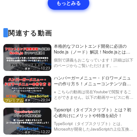
もっとみる
関連する動画
本格的なフロントエンド開発に必須の
Node.js（ノード）解説！Node.jsとは？
どんなものなのか？
個別で講義もおこなっています！詳細は以下
のページからご覧いただけます。
10:23
https://personal-lesson-programming.com/独
自の動画サービスを公開しました！内容は
ハンバーガーメニュー・ドロワーメニュ
Yout…
ーの作り方５！メニューコンテンツ自体
のアニメーションについてパターンを紹
※ こちらの動画は現在Youtubeで閲覧するこ
介！（全５回）
とができません。以下の動画サービスに有料
29:04
登録（プレミアム会員）することで閲覧可能
です。https://factory-programming-mv.c…
Typscript（タイプスクリプト）とは？初
心者向けにメリットや特徴を紹介！
TypeScript（タイプスクリプト）とは、
Microsoftが開発したJavaScriptの上位互換言
13:22
語（superset）です。TypeScriptは