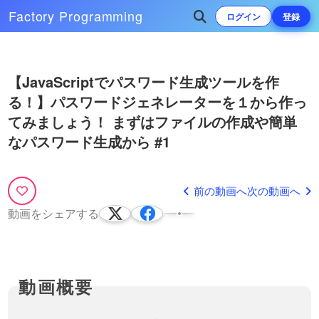
（プレミアム会員）することで
ドロップダウンメニュー・ア
Factory
Programming
ログイン
登録
閲覧可能です。https://factory-
コーディオンメニューの作り
programming-mv.c…
方！HTML / CSS / JavaScript
この動画では、HTML、CSS、
でシンプルに作る方法
JavaScriptを用いて、ドロップダ
19:18
Play
ウンメニューの作成方法につい
次によく再生されている動画
【JavaScriptでパスワード生成ツールを作
て解説しています。親メニュー
タブの切り替え！JavaScript
と子供のメニュー(サブメニュー)
Video
を使って、タブ（tab）が複数
る！】パスワードジェネレーターを１から作っ
【JavaScriptで数を当てるゲーム
を含むドロップダウンメニュー
あっても対応可能なコードを
#1】まずは完成版の確認と、基
てみましょう！ まずはファイルの作成や簡単
のHTML…
HTML, CSS, JSを使ってタブ切
書きましょう。HTML/CSSの
本的なUIから！
り替えを行う方法を紹介してい
今回のシリーズから、JavaScriptと
23:59
なパスワード生成から #1
書き方から紹介！
ます。for文を上手く活用するこ
Sassを使って、JSの練習のための
13:10
とによって、タブやコンテンツ
JavaScriptでHTMLのクラス
アプリケーション作成をおこなって
が増えても対応できるようにし
いきます！１回目は、完成系の確認
の切り替えをやってみましょ
パララックス（視差効果）につい
ます。また、CSSの指定による
と、基本的なHTMLなどを組んでい
う！classListについて解説し
前の動画へ
次の動画へ
て解説！Rellax.jsでスクロールエ
見た目の変更…
JS（JavaScript）コーディング
くところから始めていき…
ています。
フェクト（効果）をかけて、奥行
でよく使う、クラスの切り替え
今回は、最近のサイトでよく見かけ
動画をシェアする
12:39
きのある演出をしてみましょう！
について説明しています。
るパララックス（parallax）・視差
45:47
classListのadd, remove, toggle
効果の実装方法について解説してい
JavaScriptで定期的に処理を
を使い分けて、様々な処理がで
ます。自前で実装するのは難しいた
【JavaScriptでパスワード生成ツ
する！setIntervalと
きるようになりましょ…
め、Rellax.js（リラックス）という
ールを作る！】英語の小文字と大
clearIntervalの使い方とその
JavaScriptでタイマーやカウント
jQuery（ジェイ…
文字を含めたパスワードを生成で
コーディング事例
JavaScriptでWebアプリケーション
ダウンなど定期的に処理をする
12:42
きるようにJavaScriptを書き換え
作成を作ってみるシリーズの動画で
方法を紹介しています。動画で
18:26
てみましょう！ #2
す。今回はシリーズ第二弾で、前回
は実際にカウントダウンタイマ
【JavaScriptで戦闘ゲーム制