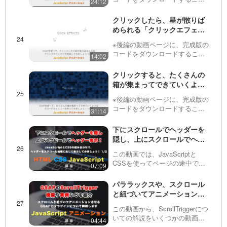
24:12
あります
ができるリンクを用意していま
す！この動画ではJavaScriptのア
クリックしたら、星が散りば
ニメーションライブラリ
められる「クリックエフェク
「GSAP」を使って、開閉する
ト」をGSAPで実装してみま
メニューを実装します…
※後編の動画ページに、完成版の
しょう！全２回（第１回目）
コードをダウンロードすること
14:02
※後編は動画の概要欄にありま
ができるリンクを用意していま
す
す！この動画では、クリックし
クリックすると、たくさんの
た座標をJSで取得し、そこを中
箱が集まってできていくよう
心にアイコンを外側に広がるよ
なグローバルメニューを
うに表示させてみます。動画…
※後編の動画ページに、完成版の
GSAPで作ってみましょう！
コードをダウンロードすること
31:14
全２回（第１回目） ※後編は
ができるリンクを用意していま
動画の概要欄にあります
す！今回の動画では、画面のサ
下にスクロールでヘッダーを
イズに応じてJavaScriptで箱を作
隠し、上にスクロールでヘッ
り、それをメニューを開く際に
ダー表示させる機能を実装し
ランダムに表示さ…
この動画では、JavaScriptと
てみましょう！全２回（第１
CSSを使ってページの途中でス
07:09
回目）
クロールを上下にした際に、ヘ
ッダーの表示を切り替えるアニ
パララックスや、スクロール
メーションを実装していきま
と紐づいてアニメーションで
す。第２回目の動画はこちら
きるGSAPの
https://fact…
この動画から、ScrollTriggerにつ
ScrollTrigger（スクロールト
いての解説をいくつかの動画に
04:44
リガー）の機能や実例を紹
分けて配信していきます。初回