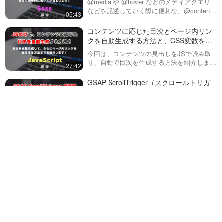
@media や @hover などのメディアクエリ
ょう！
などを記述していく際に便利な、@content
05:43
について説明しています。レスポンシブなサ
イトを作成するには必須の機能なので、是非
コンテンツに応じた目次とページ内リン
覚えていきましょう！
クを自動生成する方法と、CSS変数を使
った効率的な開発！
今回は、コンテンツの見出しをJSで読み取
り、自動で目次を生成する方法を紹介しま
27:42
す。また、ページ内スムーススクロールの実
装とCSSのカスタムプロパティを活用し
GSAP ScrollTrigger（スクロールトリガ
た、修正などに強いコードを書いていきま
ー）実践編！様々な要素を同時に動かし
す。…
て、より印象的なアニメーションを作
※後編の動画ページに、完成版のコードをダ
る。第１回目（全２回）
ウンロードすることができるリンクを用意し
22:09
ています！GSAPやScrollTriggerの動画をこ
れまで配信していますが、今回は多くの機能
を取り入れて、より実践…