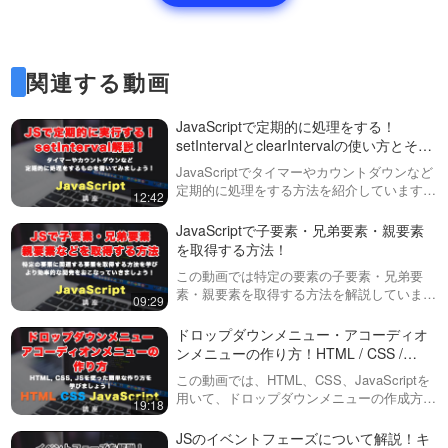
速度でスライドする機能はあり
◯日以内のものに自動でNEW
ませんが、transitionのCSSなど
をつける方法！ 前編
を上書きす…
この動画では、time属性の
datetimeから日付のテキストを
09:24
取得し、それをJS側で処理する
関連する動画
ことによって、指定した日付以
GSAPを使って、途中のコン
内の日付かどうかを判断する処
テンツを横スクロールにする
JavaScriptで定期的に処理をする！
理を実装していきます。実際に
方法！前編
setIntervalとclearIntervalの使い方とその
指定した日数以内であ…
後編の動画はこちら
コーディング事例
https://factory-programming-
08:29
JavaScriptでタイマーやカウントダウンなど
mv.com/video/S-
定期的に処理をする方法を紹介しています。
12:42
YkozogQQU/GSAPの動画リスト
GSAPを使って、途中のコン
動画では実際にカウントダウンタイマーを作
はこちらhttps://factory-
っているところを説明しながらsetIntervalと
テンツを横スクロールにする
JavaScriptで子要素・兄弟要素・親要素
program…
clearInt…
方法！後編
を取得する方法！
※こちらの動画は現在Youtubeで
閲覧することができません。以
この動画では特定の要素の子要素・兄弟要
09:01
下の動画サービスに有料登録
素・親要素を取得する方法を解説していま
ダウンロード有
09:29
（プレミアム会員）することで
す。・子要素 children・最初の子要素
閲覧可能です。https://factory-
firstElementChild・最後の子要素
数値の桁数を自動で合わせる
ドロップダウンメニュー・アコーディオ
programming-mv.co…
lastElementCh…
padStart・padEndメソッド
ンメニューの作り方！HTML / CSS /
を紹介！
JavaScriptでシンプルに作る方法
この動画では、HTML、CSS、JavaScriptを
連番の数字や、日付などの特定
用いて、ドロップダウンメニューの作成方法
の桁数を調整するには、今まで
14:21
19:18
について解説しています。親メニューと子供
はsliceメソッドなどを使ってき
のメニュー(サブメニュー)を含むドロップダ
ましたが、新しく出てきた、
JSのイベントフェーズについて解説！キ
Webサイトで3D表現ができる