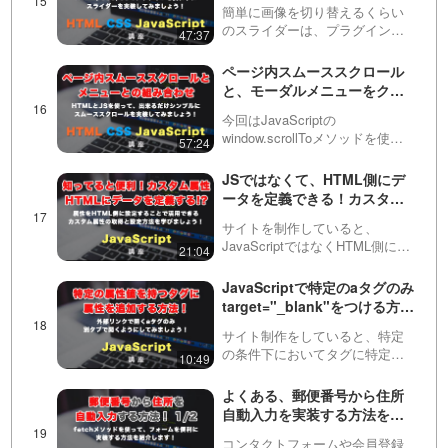
スライダーを作ってみましょ
tDetails/PLv7E5OqNAIPyNata1roli-QVD9Qt
jQuery（ジェイ…
簡単に画像を切り替えるくらい
う！
のスライダーは、プラグインの
47:37
fnhJg/
使い方を学習するよりも自作し
たほうが早く作れることがあり
ページ内スムーススクロール
ます。この動画ではHTML, CSS,
と、モーダルメニューをクリ
JavaScriptを使って１からギャラ
ックした後の自動メニュー閉
polyfill, Babelについての動画はこちら
リーの…
今回はJavaScriptの
じについて！
window.scrollToメソッドを使っ
57:24
https://factory-programming-mv.com/video/
て、シンプルなページ内スムー
ススクロールを実装する方法を
JSではなくて、HTML側にデ
Zw2Y4G6N-x0/
紹介しています。単にヘッダー
ータを定義できる！カスタム
のメニューにページ内リンクを
データ属性（data-◯◯）の活
設定する方法と…
サイトを制作していると、
用方法と実践的な活用法につ
JavaScriptではなくHTML側にデ
21:04
いて
アロー関数についての動画はこちら
ータを定義した方が管理が楽な
場合があります。そういった時
JavaScriptで特定のaタグのみ
https://factory-programming-mv.com/video/
に使えるのが、このカスタム属
target="_blank"をつける方
性です！この動画では実際の設
法！（特定の属性値を持つタ
pp_0uM-dy68/
定方法や活用方法など…
サイト制作をしていると、特定
グに属性を付与する方法）
の条件下においてタグに特定の
10:49
処理をしたいことがあります。
この動画では、aタグのhref属性
よくある、郵便番号から住所
別のJavaScriptでWebアプリを作るシリーズ
がhttpから始まる場合にのみ、別
自動入力を実装する方法を紹
のタブで開くtarget属性を指定す
介 1/2
「JavaScriptで戦闘ゲーム制作！」はこちら
る方法を紹…
コンタクトフォームや会員登録