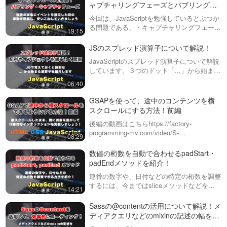
ウンメニューのHTML…
padStart・padEndを使うことに
ャプチャリングフェーズとバブリングフ
Three jsとは？特徴やできる
よって自動で調整できるように
ェーズとは？
ことなどを紹介！
今回は、JavaScriptを勉強しているとぶつか
なります！ゼ…
WebGLやWebGPUを効率的に扱
る問題である、・キャプチャリングフェーズ
うことができる、Three.js（スリ
19:15
14:22
（Capturing Phase）・バブリングフェーズ
ージェイエス）について説明し
（Bubbling Phase）について説明していま
JSのスプレッド演算子について解説！
ています。ライティング
す…
（Lighting）・や物理演算・３D
JavaScriptのスプレッド演算子について解説
モデルの読み込みなどができ、
しています。３つのドット「...」から始まる
３Dのゲ…
この演算子は、配列やオブジェクトを展開さ
06:40
せることができます。ただ、少し分かりづら
く、質問も多いので今回紹…
GSAPを使って、途中のコンテンツを横
スクロールにする方法！前編
後編の動画はこちらhttps://factory-
programming-mv.com/video/S-
08:29
YkozogQQU/GSAPの動画リストはこちら
https://factory-program…
数値の桁数を自動で合わせるpadStart・
padEndメソッドを紹介！
連番の数字や、日付などの特定の桁数を調整
するには、今まではsliceメソッドなどを使
14:21
ってきましたが、新しく出てきた、
padStart・padEndを使うことによって自動
Sassの@contentの活用について解説！メ
で調整できるようになります！ゼ…
ディアクエリなどのmixinの記述の幅を広
げて、効率的なコードを書いていきまし