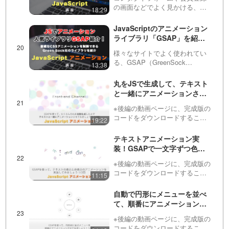
の画面などでよく見かける、住
18:29
https://factory-programming-mv.com/playlis
所の自動登録の実装をしていき
ます！第１回目のこの動画で
JavaScriptのアニメーション
tDetails/PLv7E5OqNAIPwvgMIsFAbGdqhg
は、簡単な見た目とJSを書いて
ライブラリ「GSAP」を紹
いきます。２つ目の動画は会員
介！まずは機能とできること
ZdePBVuj/
専用です。登録は以下から出来
様々なサイトでよく使われてい
を見ていきます GSAP #1
ま…
る、GSAP（GreenSock
13:38
Animation Platform。読み方はジ
ーサップ）について紹介しま
丸をJSで生成して、テキスト
す！CSSやSASSだけでは難し
と一緒にアニメーションさせ
いアニメーションの制御ができ
てみましょう！ 全２回（第１
る…
※後編の動画ページに、完成版の
回目） ※後編は動画の概要欄
コードをダウンロードすること
19:22
にあります
ができるリンクを用意していま
す！JavaScriptとCSSを組み合
テキストアニメーション実
わせて、図形とテキストを組み
装！GSAPで一文字ずつ色や
合わせたアニメーションを実装
位置をランダムに配置して、
してみましょう！…
※後編の動画ページに、完成版の
その後アニメーションしなが
コードをダウンロードすること
11:15
らフェードアウトする！ 全２
ができるリンクを用意していま
回（第１回目） ※後編は動画
す！この動画では、一文字ずつ
自動で円形にメニューを並べ
の概要欄にあります
色や位置や角度をランダムに設
て、順番にアニメーションさ
定したものを段々と整列させ、
せる方法！ 全２回（第１回
その後文字列の両端から非表
※後編の動画ページに、完成版の
目） ※後編は動画の概要欄に
示…
コードをダウンロードすること