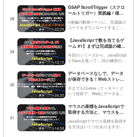
介！GSAP ScrollTrigger #1
の動画では、実例や公式サイト
GSAP ScrollTrigger（スクロ
のコンテンツなどの紹介をして
ールトリガー）実践編！様々
います。JavaScript（JS）を基
な要素を同時に動かして、よ
礎…
※後編の動画ページに、完成版の
り印象的なアニメーションを
コードをダウンロードすること
22:09
作る。第１回目（全２回）
ができるリンクを用意していま
す！GSAPやScrollTriggerの動画
【JavaScriptで数を当てるゲ
をこれまで配信していますが、
ーム #1】まずは完成版の確認
今回は多くの機能を取り入れ
と、基本的なUIから！
て、より実践…
今回のシリーズから、JavaScript
とSassを使って、JSの練習のた
13:10
めのアプリケーション作成をお
こなっていきます！１回目は、
データベースなしで、データ
完成系の確認と、基本的なHTML
が保存できる！Webストレー
などを組んでいくところから始
ジ（セッションストレージ・
めていき…
今までもCookie（クッキー）と
ローカルストレージ）につい
いう技術で、Webにデータを保
24:30
て解説！
存することはできましたが、新
しく出てきたWebストレージを
マウスの座標をJavaScriptで
使えば、さらに大きなデータを
取得する方法と、マウスを変
長期間保存可能となりました。
更・編集する方法 1/2
この動画では・Ses…
JavaScriptでマウス座標を取得す
る方法はいくつかありますが、
14:58
今回はその中でも・offset