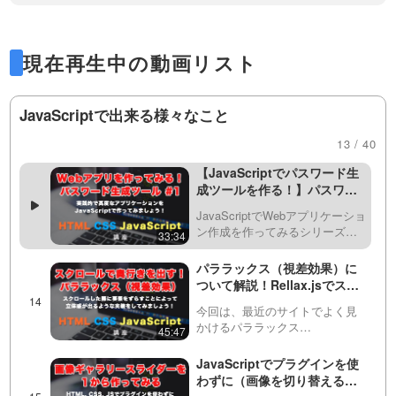
る日付までのカウントダウン
lyfillやBabelをお使いください）
JavaScript（ジャバスクリプト）
をする方法
のDateオブジェクトを使って、
32:51
Scssは別途動画内でCSSのコンパイル後の
今日の日時や曜日などを取得・
現在再生中の動画リスト
表示してみましょう！基本が分
スクロールアニメーション！
画面もお見せしています。
かったら、明日の今の日時を表
CSSとJSでカーテンが開くよ
示したり、ある日付までのカウ
うに要素を表示！
JavaScriptで出来る様々なこと
ントダウン日を…
モダンなサイトで見かける、カ
ーテンが開いていくような要素
45:16
13 / 40
※セキュリティ性が高いツールの作成をおこ
の表示アニメーションについて
解説しています。CSSと
【JavaScriptでパスワード生
なっているわけではありません。
JavaScriptをうまく組み合わせる
成ツールを作る！】パスワー
ことによって実現できますが、
ドジェネレーターを１から作
もし実用的なパスワード生成をしたい場合は
少々難しい部分もあるの…
JavaScriptでWebアプリケーショ
ってみましょう！ まずはファ
ン作成を作ってみるシリーズの
33:34
イルの作成や簡単なパスワー
アルゴリズムなどを調べてみてください。
動画です。ライブコーディング
ド生成から #1
をおこないながら、実際にアプ
パララックス（視差効果）に
リケーションを作っていきま
ついて解説！Rellax.jsでスク
す。実践的なツールを作ること
ロールエフェクト（効果）を
でJavaScri…
今回は、最近のサイトでよく見
かけて、奥行きのある演出を
かけるパララックス
45:47
してみましょう！
このシリーズの再生リストはこちら
（parallax）・視差効果の実装方
法について解説しています。自
JavaScriptでプラグインを使
https://factory-programming-mv.com/playlis
前で実装するのは難しいため、
わずに（画像を切り替える）
Rellax.js（リラックス）という