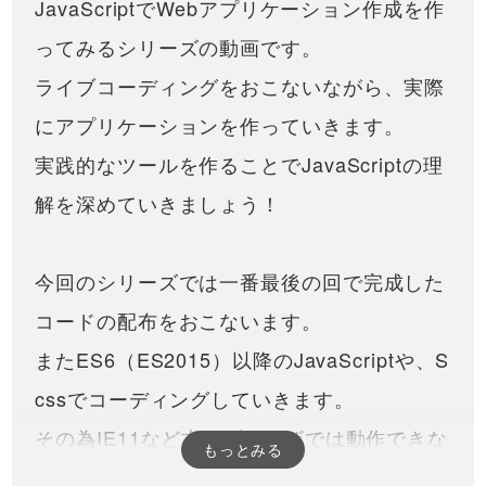
JavaScriptでWebアプリケーション作成を作
までパスワードが数字のみだったも
ーを作っているところを説明し
作 #1】 まずは簡単なUIを整え
のに加えて英字を追加してみます。
ながらsetIntervalとclearInt…
て、ゲーム作りの土台作りか
ってみるシリーズの動画です。
英字を追加すること自体は簡…
※内容が若干古いので、意識でき
ら作っていきましょう！
る方は以下のように書いてみて
26:13
ライブコーディングをおこないながら、実際
ください。・アロー関数を使え
るところはアロー関数で書きま
ローディング画面を実装する
にアプリケーションを作っていきます。
しょう。・オブジェクトからデ
方法！ページの読み込み中に
ータを取得するときは、ドット
ローディングアニメーション
実践的なツールを作ることでJavaScriptの理
を使って書いてください。//…
読み込みが遅いページに対して
を表示させてみましょう！
ローディングアニメーション
19:28
解を深めていきましょう！
（loading animation）などを実装
しないといけない場面があると
文字を１文字ずつアニメーシ
思いますが、今回はユーザーに
ョンさせる方法と、そのバリ
待たせているのを感じさせにく
エーション・考え方を紹介！
今回のシリーズでは一番最後の回で完成した
いローディン…
transformについての動画はこち
かっこいいCSSアニメーショ
らhttps://factory-programming-
52:24
ンを実装できるようになりま
コードの配布をおこないます。
mv.com/video/今回は、文字を1
しょう！
文字ずつアニメーションで動か
ハンバーガーメニュー・ドロ
またES6（ES2015）以降のJavaScriptや、S
す方法を紹介します。最近はア
ワーメニューの作り方１（全
ニメ…
５回）
cssでコーディングしていきます。
第２回目https://factory-
programming-
15:28
その為IE11など古いブラウザでは動作できな
mv.com/video/qxr9bmn8SUI/第
もっとみる
３回目https://factory-
JavaScriptで日付を取得・表
い場合がありますので、ご注意ください（po
programming-mv.com/vid…
示などをするための方法とあ