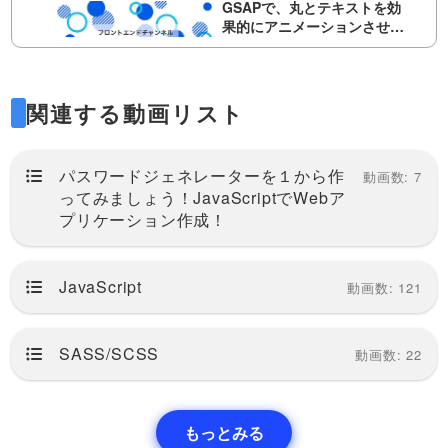
(X/Y)・client (X/Y)・page (X/Y)
GSAPで、丸とテキストを効
とそれぞれの特徴について、説
果的にアニメーションさせ
明していきた…
て、簡単なモーショングラフ
※後編の動画ページに、完成版の
ィックスを作ってみましょ
コードをダウンロードすること
18:02
う！前編
ができるリンクを用意していま
関連する動画リスト
す！今回は全２回の動画で、
無限にアニメーションし続け
GSAPを用いたアニメーション
る円。重なった時に反対色に
の作例を紹介しています。縁取
なる実装と組み合わせて、表
りやストライプの円をランダ
※後編の動画ページに、完成版の
現の幅を広げましょう！前編
パスワードジェネレーターを１から作
動画数: 7
ム…
コードをダウンロードすること
16:55
ってみましょう！JavaScriptでWebア
ができるリンクを用意していま
す！GSAPを使ったアニメーシ
プリケーション作成！
コンテンツに応じた目次とペ
ョン作品のシリーズです。最
ージ内リンクを自動生成する
初、テキストを１文字ずつアニ
方法と、CSS変数を使った効
メーションさせながら表示さ
今回は、コンテンツの見出しを
率的な開発！
JavaScript
動画数: 121
せ…
JSで読み取り、自動で目次を生
27:42
成する方法を紹介します。ま
た、ページ内スムーススクロー
ゆっくりと流れ続ける、スラ
ルの実装とCSSのカスタムプロ
イダーを実装する方法！
SASS/SCSS
動画数: 22
パティを活用した、修正などに
Swiperを使って、永遠に横に
強いコードを書いていきます。
この動画では、よくある画像が
流れ続けるスライダー
…
ゆっくりと永遠に流れ続けるス
11:29
ライダーを実装する方法を紹介
もっとみる
しています。Swiperは通常一定
JSでお知らせなどの日付が、