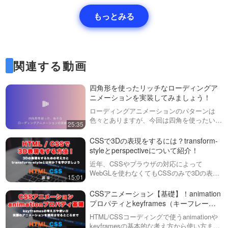
もっとみる
関連する動画
四角形を使ったリッチなローディングア
ニメーションを実装してみましょう！
ローディングアニメーションのパターンは
色々とありますが、今回は四角を使ったいく
25:35
つかのパターンを実装してみましょう。アイ
ディア次第で色々な形にできますので、この
CSSで3Dの表現をするには？transform-
動画で基本的な考え方を学びましょう。
styleとperspectiveについて紹介！
JS…
近年、CSSやブラウザの対応によって
WebGLを使わなくてもCSSのみで3Dの表現
15:01
ができるようになりました。ただし、
transformで3Dの指定を施したとしても、立
CSSアニメーション【基礎】！animation
体的にはなりません。この動画では…
プロパティとkeyframes（キーフレーム
ズ）の考え方と使い方について
HTML/CSSコーディングで使うanimationや
keyframesの基本的な考え方から使い方まで