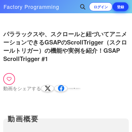
Factory
Programming
ログイン
登録
Play
次によく再生されている動画
パララックスや、スクロールと紐づいてアニメ
Video
ーションできるGSAPのScrollTrigger（スクロ
GSAP ScrollTrigger（スクロール
トリガー）実践編！様々な要素を
ールトリガー）の機能や実例を紹介！GSAP
同時に動かして、より印象的なア
※後編の動画ページに、完成版のコ
ScrollTrigger #1
ニメーションを作る。第１回目
ードをダウンロードすることができ
22:09
（全２回）
るリンクを用意しています！GSAP
やScrollTriggerの動画をこれまで配
GSAPのScrollTriggerを読み込ん
信していますが、今回は多くの機能
で、基本的な使い方を覚えていき
を取り入れて、より実践…
ましょう！ GSAP ScrollTrigger
まずははじめの一歩。GSAPと
動画をシェアする
#2
ScrollTrigger（スクロールトリガ
16:49
ー）を読み込み、基礎的な考え方や
記述方法などを学んでいきましょ
う！動画内で説明していた、GSAP
の各URLはこちらhttps…