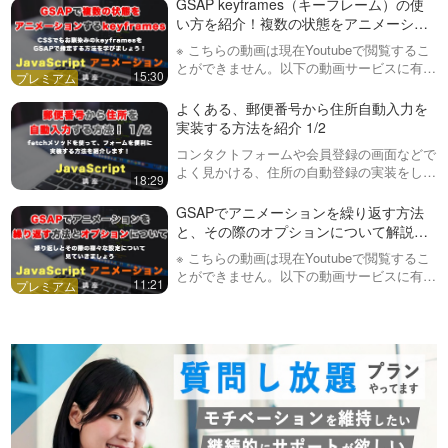
GSAP keyframes（キーフレーム）の使
Swiperのオプションな…
い方を紹介！複数の状態をアニメーショ
ンする方法 GSAP #8
※ こちらの動画は現在Youtubeで閲覧するこ
とができません。以下の動画サービスに有料
15:30
登録（プレミアム会員）することで閲覧可能
です。https://factory-programming-mv.c…
よくある、郵便番号から住所自動入力を
実装する方法を紹介 1/2
コンタクトフォームや会員登録の画面などで
よく見かける、住所の自動登録の実装をして
18:29
いきます！第１回目のこの動画では、簡単な
見た目とJSを書いていきます。２つ目の動
GSAPでアニメーションを繰り返す方法
画は会員専用です。登録は以下から出来ま…
と、その際のオプションについて解説！
GSAP #7
※ こちらの動画は現在Youtubeで閲覧するこ
とができません。以下の動画サービスに有料
11:21
登録（プレミアム会員）することで閲覧可能
です。https://factory-programming-mv.c…