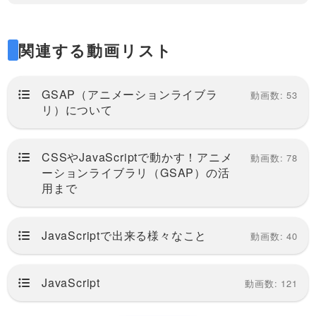
GSAP公式のScrollTrigger（スクロールトリ
ガー）についてのドキュメントはこちら
関連する動画リスト
https://greensock.com/docs/v3/Plugins/Scr
ollTrigger
GSAP（アニメーションライブラ
動画数: 53
リ）について
GSAP（JavaScriptのアニメーションライブ
CSSやJavaScriptで動かす！アニメ
動画数: 78
ラリ）の再生リストはこちら
ーションライブラリ（GSAP）の活
用まで
https://factory-programming-mv.com/playlis
tDetails/PLv7E5OqNAIPyK5tWN8oEXnZzn
JavaScriptで出来る様々なこと
動画数: 40
q1abxJZ2/
JavaScript
動画数: 121