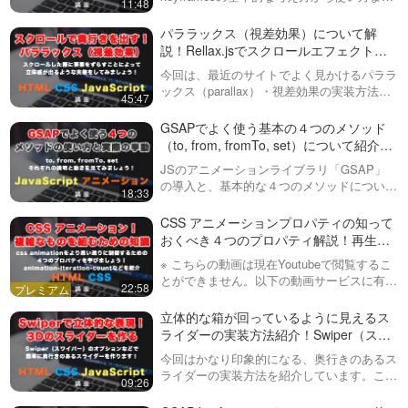
11:48
紹介しています。fromやtoの意味やアニメー
ションの適用のさせ方、時間の設定方法など
パララックス（視差効果）について解
を初心者向…
説！Rellax.jsでスクロールエフェクト
（効果）をかけて、奥行きのある演出を
今回は、最近のサイトでよく見かけるパララ
してみましょう！
ックス（parallax）・視差効果の実装方法に
45:47
ついて解説しています。自前で実装するのは
難しいため、Rellax.js（リラックス）という
GSAPでよく使う基本の４つのメソッド
jQuery（ジェイ…
（to, from, fromTo, set）について紹介！
GSAP #2
JSのアニメーションライブラリ「GSAP」
の導入と、基本的な４つのメソッドについて
18:33
紹介しています。特に４つ目のsetについて
は使い方が分からない方も多いので、是非動
CSS アニメーションプロパティの知って
画で覚えていきましょう！trans…
おくべき４つのプロパティ解説！再生回
数や再生方向などをCSSだけで制御して
※ こちらの動画は現在Youtubeで閲覧するこ
いきましょう！
とができません。以下の動画サービスに有料
22:58
登録（プレミアム会員）することで閲覧可能
です。https://factory-programming-mv.c…
立体的な箱が回っているように見えるス
ライダーの実装方法紹介！Swiper（スワ
イパー）で奥行きのある印象的なアニメ
今回はかなり印象的になる、奥行きのあるス
ーションを実装してみましょう！
ライダーの実装方法を紹介しています。この
09:26
動画で紹介しているような3D表現はCSSや
JavaScriptの実装だとなかなか手間ですが、