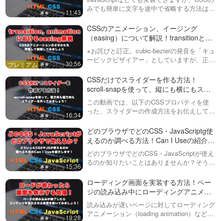
みでも簡単に文字を途中で省略する方法はあ
具体的には、以前は「transform: translate(2
11:43
ります。今回はtext-ellipsisというプロパテ
ィを使って、記事の一覧に表示されている文
CSSのアニメーション、イージング
0px, 20px) rotate(20deg);」のように記述し
字列を省略し…
（easing）について解説！transitionと
animation
ていましたが、新しい方法では、各変形機能
※お詫びと訂正。cubic-bezierの発音を「キュ
ービックビザイアー」としていますが、正し
30:56
を個別に書くことができます。これにより、
くは「キュービックベジェ」です。今回は、
Webデザインで非常に重要な要素である
CSSだけでスライダーを作る方法！
コードの可読性が向上し、変形の管理が容易
「CSSのアニメーション」…
scroll-snapを使って、縦にも横にもスラ
イドできるスライダーを作っていきまし
になります。
この動画では、以下のCSSプロパティを使
ょう！
った、スライダーの作成方法をお伝えしてい
16:34
きます。・scroll-snap-type・scroll-snap-
alignスクロール位置の制御を可能にするプ
どのブラウザでどのCSS・JavaScriptg使
この変更のメリットとしては、適用の順序が
ロパテ…
えるのか調べる方法！Can I Useの紹介と
見方を解説
どのブラウザでどのCSS・JavaScriptが使え
固定されているため、書き方を変えても変形
るのか知りたいことはありませんか？そうい
15:36
った時、Can I Useというサイトがありま
の結果が変わらないという点があります。以
す。ただし、英語なのでなかなか抵抗がある
ローディング画面を実装する方法！ペー
人も多いと思いますの…
前は記述の順番によって適用される順番が異
ジの読み込み中にローディングアニメー
ションを表示させてみましょう！
読み込みが遅いページに対してローディング
なり、それによって表示が変わることがあり
アニメーション（loading animation）などを
19:28