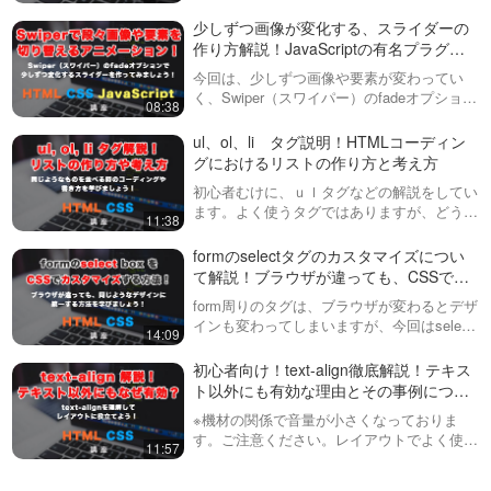
実装しないといけない場面があると思います
ましたが、新しい方法ではそのような心配が
が、今回はユーザーに待たせているのを感じ
少しずつ画像が変化する、スライダーの
させにくいローディン…
不要です。
作り方解説！JavaScriptの有名プラグイ
ン「スワイパー（Swiper）」と簡単なオ
今回は、少しずつ画像や要素が変わってい
プション変更で、よくあるアニメーショ
く、Swiper（スワイパー）のfadeオプション
08:38
ンを実装してみましょう！
について解説しています。スライダープラグ
さらに、この変更によりアニメーションプロ
インで少しずつ変化するアニメーションが組
ul、ol、li タグ説明！HTMLコーディン
めることを知らない方も多いよう…
グにおけるリストの作り方と考え方
パティの独立した指定が可能になり、より複
初心者むけに、ｕｌタグなどの解説をしてい
雑な動きをシンプルな記述で実現できるよう
ます。よく使うタグではありますが、どうい
11:38
った書き方や考え方をしたら良いのか？がな
になりました。例えば、スケールを動かしな
かなか分かりづらいタグですので、この動画
formのselectタグのカスタマイズについ
で理解していっていただければと思います。
て解説！ブラウザが違っても、CSSでカ
がらロテーションを加えるなど、複雑なアニ
スタマイズしたスタイルを適用する！
form周りのタグは、ブラウザが変わるとデザ
メーションが容易に設定できます。
インも変わってしまいますが、今回はselect
14:09
タグについて解説しています。また、select
ボックス内の矢印の変更方法も紹介していま
初心者向け！text-align徹底解説！テキス
す。動画内で説明してい…
ト以外にも有効な理由とその事例につい
この動画では、これらの新しい機能を実際に
て解説！
※機材の関係で音量が小さくなっておりま
す。ご注意ください。レイアウトでよく使う
デモンストレーションしており、具体的なコ
11:57
text-alignについて紹介しています！実はこ
のCSSプロパティは文字だけに効く訳では
ードの書き方や、それによる変形の適用例を