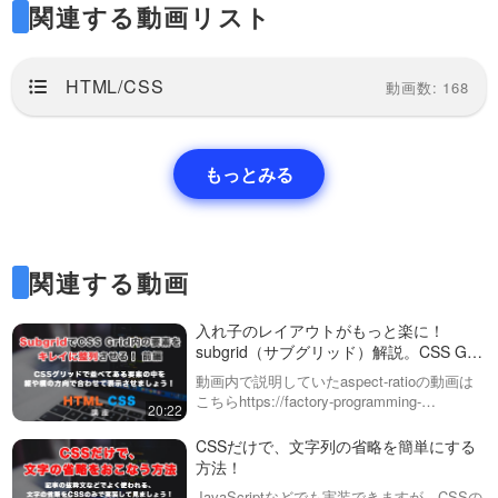
プロパティは要素の変形に関連する機能を提
関連する動画リスト
供します。新しい記述方法により、このプロ
パティの使い勝手が向上しました。
HTML/CSS
動画数: 168
以前のCSSでは、transformプロパティ内に
もっとみる
複数の変形を記述していました。例えば、tra
nslate（トランスレート、移動）、scale（ス
関連する動画
ケール、拡大・縮小）、rotate（ロテート、
回転）、skew（スキュー、歪み）などの機
入れ子のレイアウトがもっと楽に！
subgrid（サブグリッド）解説。CSS Grid
能があります。新しい書き方では、これらの
の新機能を使いましょう。前編
動画内で説明していたaspect-ratioの動画は
こちらhttps://factory-programming-
指定をもっとシンプルかつ直感的に行えるよ
20:22
mv.com/video/jeaRVM9_HS4/動画内で説明
していたobject-…
うになりました。
CSSだけで、文字列の省略を簡単にする
方法！
JavaScriptなどでも実装できますが、CSSの