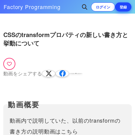
Factory
Programming
ログイン
登録
Play
次によく再生されている動画
CSSのtransformプロパティの新しい書き方と
Video
挙動について
初心者必見！様々な方法で
HTML・CSSで要素を上下・左右
真ん中にする方法！
HTML / CSSでコーディングをして
いると、うまくレイアウトを揃えら
50:00
れないことはありませんか？この動
動画をシェアする
画では、・インライン（inline）要
素・インラインブロック（inline-
block）要素・…
動画内で説明していた、以前のtransformの
書き方の説明動画はこちら