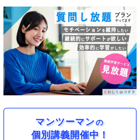
ありません！画像やaタグなどの…
示しています。動画の概要欄には、この内容
に関連するさらに詳しい動画やリソースへの
リンクがありますので、興味のある方はそち
らも参照してみてください。
この説明でCSSのtransformプロパティの新
しい書き方について理解を深めていただけれ
ばと思います。Web開発における効果的なデ
ザイン技術を習得し、より良いユーザー体験
を提供できるようになります。
マンツーマン
の
個別講義開催中！