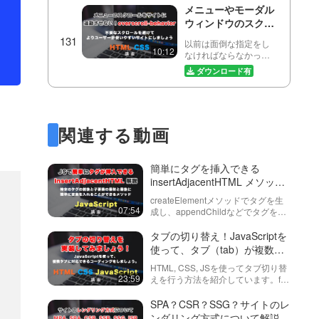
動画に続き、モーダル
メニューやモーダル
画面を作成していま
ウィンドウのスクロ
す。モバイルウィンド
ールをサイトに連動
ウの開閉とアニメーシ
以前は面倒な指定をし
ョンに焦点を…
させない！
10:12
なければならなかっ
overscroll-
た、モーダルウィンド
ダウンロード有
behaviorについて
ウやハンバーガーメニ
ューのスクロールをサ
解説
ヘッダーやモーダル
イトに連動させない為
の裏側をおしゃれな
のCSSを紹介していま
すりガラス風に実装
す！このoverscroll-
関連する動画
AppleのサイトやiOSな
behavior を使えば、…
する方法！
15:18
どでよく使われてい
る、ヘッダーやモーダ
ダウンロード有
ルウィンドウの裏側を
簡単にタグを挿入できる
ぼかしてすりガラス風
insertAdjacentHTML メソッド
最新版！初心者向
にする実装をしてみま
の紹介！
け！JavaScriptの
しょう！具体的には、
createElementメソッドでタグを生
有名なスライダーラ
backdrop-filter（バック
07:54
成し、appendChildなどでタグを挿
ウェブサイトの制作に
ドロップフィル…
イブラリ
入する方法がありますが、
18:17
おいてスライダーアニ
insertAdjacentHTML（インサートア
「Swiper（スワイ
タブの切り替え！JavaScriptを
メーション（slider
ジェーソン）はもっと簡単にタグを
パー）」を使って、
使って、タブ（tab）が複数あ
animation）は必要不可
Swiperでスライド
挿入す…
欠なものになってきま
簡単にスライダーア
っても対応可能なコードを書き
させる画像サイズカ
HTML, CSS, JSを使ってタブ切り替
した。ただ、自力で１
ニメーションを実装
ましょう。HTML/CSSの書き
スタマイズ！上手い
23:59
えを行う方法を紹介しています。for
から実装するのは困難
※機材や設定の関係で
してみましょう！
方から紹介！
文を上手く活用することによって、
具合にスライダー上
06:44
を極めるので、今回紹
若干音量が小さくなっ
タブやコンテンツが増えても対応で
SPA？CSR？SSG？サイトのレ
に画像を表示させる
介するようなJSのス
ております。イヤホン
きるようにします。また、CSSの指
ンダリング方式について解説
ラ…