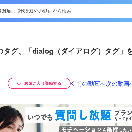
Play
グ、「dialog（ダイアログ）タグ」
Video
グ、「dialog（ダイアログ）タグ」を活用した実装！全２回 後編
ogramming-mv.com/video//前回の動画に続き、モーダル画面を作成しています。モバイル
…
前の動画へ
次の動画
お気に入り登録する