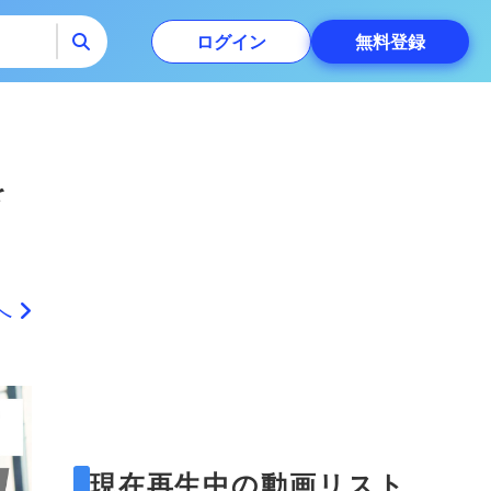
だし、transformで3D
画してみましょう！
の指定を施したとして
HTMLやCSSで３D表
ログイン
無料
登録
１からコーディング
24:39
も、立体的にはなりま
現をすることが出来ま
するチュートリアル
せん。この動画では…
すが、実際どのように
を公開
コーディングしたら良
ローディング画面を
いか分からないことも
実装する方法！ペー
あると思います。この
ジの読み込み中にロ
動画ではまず基本的な
読み込みが遅いページ
ーディングアニメー
19:28
立方体をHTML / CSS
に対してローディング
ションを表示させて
のみで１から作ること
アニメーション
を
によっ…
みましょう！
（loading animation）
テキストが流れるよ
などを実装しないとい
うな、リッチなロー
けない場面があると思
ディングアニメーシ
いますが、今回はユー
ローディングアニメー
ウ
ョンを実装してみま
29:06
ザーに待たせているの
ションのパターンは
しょう！
を感じさせにくいロー
色々とありますが、今
ディン…
回は文字を使ったいく
ページ内スムースス
へ
つかのパターンを実装
クロールと、モーダ
してみましょう。アイ
ルメニューをクリッ
ディア次第で色々な形
今回はJavaScriptの
クした後の自動メニ
57:24
にできますので、この
window.scrollToメソッ
ュー閉じについて！
動画で基本的な考え方
ドを使って、シンプル
を学びましょう。JS…
なページ内スムースス
CSSだけで、ページ
クロールを実装する方
内スムーススクロー
法を紹介しています。
ルが実装できる！
単にヘッダーのメニュ
以前は、JSでしかでき
scroll-behaviorに
11:42
現在再生中の動画リスト
ーにページ内リンクを
なかったページ内スム