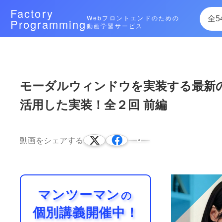
Factory
Webフロントエンドのための
Programming
動画学習サービス
次によく再生されている動画
モーダルウィンドウを実装する最新のタ
活用した実装！全２回 前編
モーダルウィンドウを実装する最新のタ
前編の動画はこちらhttps://factory-pr
ィンドウの開閉とアニメーションに焦点を
23:17
ダウンロード有
動画をシェアする
マンツーマン
の
個別講義開催中！