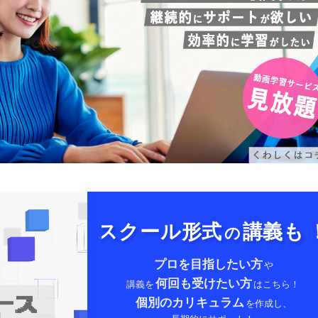
スクール形式
講義も
の
プロを目指したい方
や
何回も受けたい方
講義を
はこちら！
個別のカリキュラム
を作成し、