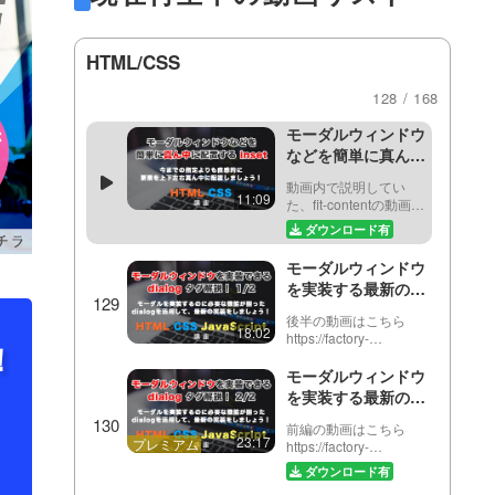
ついて解説！
設定する方法と…
ーズスクロールが、
CSSのみで実装できる
CSSだけでスライダ
ようになりました！こ
ーを作る方法！
の動画では、・scroll-
HTML/CSS
scroll-snapを使っ
behavior・scroll-
この動画では、以下の
て、縦にも横にもス
16:34
margin-topを使って、
CSSプロパティを使っ
128 / 168
ライドできるスライ
実装し…
た、スライダーの作成
ダーを作っていきま
方法をお伝えしていき
モーダルウィンドウ
ます。・scroll-snap-
しょう！
などを簡単に真ん中
type・scroll-snap-align
に配置できる、
スクロール位置の制御
動画内で説明してい
「inset（インセッ
11:09
を可能にするプロパ
た、fit-contentの動画は
ト）」と関連する
テ…
こちらhttps://factory-
ダウンロード有
CSSプロパティを解
programming-
mv.com/video/2nS-
説！
モーダルウィンドウ
Vc_9Wb4/今回の動画
を実装する最新のタ
では、「inset」プロ…
グ、「dialog（ダ
後半の動画はこちら
イアログ）タグ」を
18:02
https://factory-
！
活用した実装！全２
programming-
回 前編
mv.com/video/viThCBnja9U/
モーダルウィンドウ
この動画チュートリア
を実装する最新のタ
ルでは、新しいダイア
グ、「dialog（ダ
ログタグの使い方に焦
前編の動画はこちら
イアログ）タグ」を
23:17
点を当て、初心…
https://factory-
活用した実装！全２
programming-
ダウンロード有
回 後編
mv.com/video//前回の