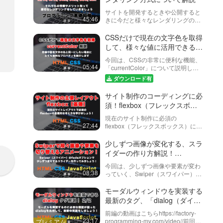
には？
をしていただいた上で
少しずつ画像が変化
定による見た目の変更…
音量の調整をお願い致
する、スライダーの
サイトを開発するときや公開すると
します。前回の動画
45:46
きに今だと様々なレンダリングの方
作り方解説！
（下記URL参照）に引
今回は、少しずつ画像
法があります。聞いたことはあるけ
JavaScriptの有名
08:38
き続き、今回はSwiper
や要素が変わってい
ど、よく分からないというかたの為
CSSだけで現在の文字色を取得
プラグイン「スワイ
で画像を表示させた際
く、Swiper（スワイパ
に以下について今回は話しています
して、様々な値に活用できる
のサイズの調…
パー（Swiper）」
ー）のfadeオプション
スライダーの上に文
MPA（Multi Page Appl…
「currentColor」紹介！
について解説していま
と簡単なオプション
今回は、CSSの非常に便利な機能、
字を固定で表示させ
す。スライダープラグ
05:44
「currentColor」について説明しま
変更で、よくあるア
る方法！Swiperで
インで少しずつ変化す
※ こちらの動画は現在
す。この機能を使えば、現在の文字
ニメーションを実装
各スライダーの上
ダウンロード有
14:33
るアニメーションが組
Youtubeで閲覧するこ
色を簡単に取得し、その色を他のス
してみましょう！
と、スライダー全体
めることを知らない方
とができません。以下
タイルに活用することができます。
サイト制作のコーディングに必
も多いよう…
の上に固定でコンテ
の動画サービスに有料
ゆっくりと流れ続け
「currentColo…
須！flexbox（フレックスボッ
登録（プレミアム会
ンツを置いておく方
る、スライダーを実
クス）の基礎的な書き方や考え
員）することで閲覧可
法を紹介します！
現在のサイト制作に必須の
装する方法！
能です。https://factory-
方を学びましょう！
この動画では、よくあ
27:44
flexbox（フレックスボックス）につ
Swiperを使って、
11:29
programming-mv.c…
る画像がゆっくりと永
いて解説しています。・display: flex
永遠に横に流れ続け
遠に流れ続けるスライ
を記述すると、どんな動きになるの
少しずつ画像が変化する、スラ
るスライダー
ダーを実装する方法を
レスポンシブ対応の
か？・align-itemsとは？justify-co…
イダーの作り方解説！
紹介しています。
基礎。スマホやタブ
1
JavaScriptの有名プラグイン
Swiperは通常一定速度
今回は、少しずつ画像や要素が変わ
レットに対応させま
「スワイパー（Swiper）」と
でスライドする機能は
CSSのメディアクエリ
08:38
っていく、Swiper（スワイパー）の
しょう。
18:32
ありませんが、
簡単なオプション変更で、よく
（media query）を使
fadeオプションについて解説してい
transitionのCSSなどを
って、レスポンシブ対
ます。スライダープラグインで少し
あるアニメーションを実装して
モーダルウィンドウを実装する
上書きす…
応のサイト作りの基礎
レスポンシブ対応・
ずつ変化するアニメーションが組め
みましょう！
最新のタグ、「dialog（ダイア
を学びましょう。一体
ることを知らない方も多いよう…
応用編！メディアク
ログ）タグ」を活用した実装！
どうやったら対応でき
前編の動画はこちらhttps://factory-
エリーをより深く知
全２回 後編
23:17
るのか。なぜこんなコ
programming-mv.com/video//前回の
サイトによっては、ス