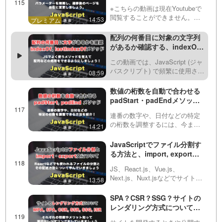
について解説！後編
になっているのか…
※こちらの動画は現在Youtubeで
閲覧することができません。以
14:53
下の動画サービスに有料登録
（プレミアム会員）することで
配列の何番目に対象の文字列
閲覧可能です。https://factory-
があるか確認する、indexOf,
programming-mv.co…
lastIndexOfメソッドについて
この動画では、JavaScript (ジャ
紹介！
バスクリプト) で頻繁に使用され
08:59
る indexOf と lastIndexOf メソ
ッドについて説明しています。
数値の桁数を自動で合わせる
これらのメソッドは、特定の文
padStart・padEndメソッド
字列が配列や他の…
を紹介！
連番の数字や、日付などの特定
の桁数を調整するには、今まで
14:21
はsliceメソッドなどを使ってき
ましたが、新しく出てきた、
JavaScriptでファイル分割す
padStart・padEndを使うことに
る方法と、import, export文
よって自動で調整できるように
の書き方を解説！
なります！ゼ…
JS、React.js、Vue.js、
Next.js、Nuxt.jsなどでサイト制
13:58
作やアプリケーション開発をし
ていると、ファイルを分割した
SPA？CSR？SSG？サイトの
くなってくるタイミングがあり
レンダリング方式について解
ます。JSではその機能が用意さ
説