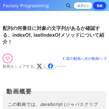
今回はその中でも・offset
Factory
Programming
ログイン
登録
(X/Y)・client (X/Y)・page (X/Y)
マウスの座標をJavaScriptで
とそれぞれの特徴について、説
取得する方法と、マウスを変
明していきた…
更・編集する方法 2/2
※こちらの動画は現在Youtubeで
Play
閲覧することができません。以
次によく再生されている動画
12:25
配列の何番目に対象の文字列があるか確認す
下の動画サービスに有料登録
（プレミアム会員）することで
Video
る、indexOf, lastIndexOfメソッドについて紹
JavaScriptのアニメーション
数値の桁数を自動で合わせる
閲覧可能です。https://factory-
ライブラリ「GSAP」を紹
padStart・padEndメソッドを紹
介！
programming-mv.co…
介！まずは機能とできること
介！
様々なサイトでよく使われてい
連番の数字や、日付などの特定の桁
を見ていきます GSAP #1
る、GSAP（GreenSock
数を調整するには、今まではsliceメ
13:38
14:21
Animation Platform。読み方はジ
ソッドなどを使ってきましたが、新
前の動画へ
次の動画へ
ーサップ）について紹介しま
しく出てきた、padStart・padEndを
【JavaScriptで戦闘ゲーム制
す！CSSやSASSだけでは難し
使うことによって自動で調整できる
作 #1】 まずは簡単なUIを整え
動画をシェアする
いアニメーションの制御ができ
ようになります！ゼ…
て、ゲーム作りの土台作りか
る…
※内容が若干古いので、意識でき
ら作っていきましょう！
る方は以下のように書いてみて
26:13
ください。・アロー関数を使え
るところはアロー関数で書きま
【JavaScriptでパスワード生
しょう。・オブジェクトからデ
成ツールを作る！】パスワー
ータを取得するときは、ドット
ドジェネレーターを１から作
を使って書いてください。//…
JavaScriptでWebアプリケーショ
ってみましょう！ まずはファ
ン作成を作ってみるシリーズの
この動画では、JavaScript (ジャバスクリプ
33:34
イルの作成や簡単なパスワー
動画です。ライブコーディング