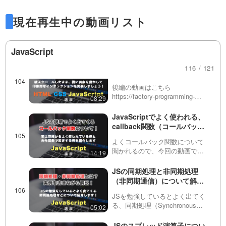
イルする方法はこちら
「多階層ドロップダウンメニ
https://factory…
が0から数え始めるため、"Banana" は二番目
ュー」を実装する方法！
現在再生中の動画リスト
※こちらの動画は現在Youtubeで
WordPress（ワードプレス）
閲覧することができません。以
の位置にあることを意味します。
27:37
のカスタムメニューにも対
下の動画サービスに有料登録
ダウンロード有
応！後編
JavaScript
（プレミアム会員）することで
閲覧可能です。https://factory-
GSAPを使って、途中のコン
116 / 121
programming-mv.co…
逆に、lastIndexOf は配列の最後から要素を
テンツを横スクロールにする
方法！前編
後編の動画はこちら
検索し、見つかった最初のインデックスを返
https://factory-programming-
08:29
mv.com/video/S-
します。これは、同じ要素が配列内に複数存
YkozogQQU/GSAPの動画リスト
JavaScriptでよく使われる、
はこちらhttps://factory-
在する場合に役立ちます。例えば、"Apple"
callback関数（コールバック
program…
関数）について
よくコールバック関数について
が複数存在する場合、lastIndexOf は最後に
聞かれるので、今回の動画で説
14:19
明してみました。実は
見つかった "Apple" の位置を示します。
addEventListenerなどで使われて
JSの同期処理と非同期処理
いますが、どこで使われている
（非同期通信）について解
のか？や自作の関数で設定する
説！
場合の例を詳しく解説…
JSを勉強しているとよく出てく
また、これらのメソッドは、文字列に対して
る、同期処理（Synchronous
05:02
Processing）・非同期処理
も使用できます。文字列 "AppleBananaOran
（Asynchronous Processing）に
JSのスプレッド演算子につい