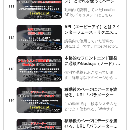
ン） とそれを使ってページご
定…
とにJavaScriptの処理を分け
動画内で説明していたLocation
る方法！WordPressでページ
APIのドキュメントはこちら
14:16
ごとに処理を分ける方法も
https://developer.mozilla.org/ja/docs/
動画内で説明していたワー…
API（エーピーアイ）とは？イ
ンターフェース・リクエス
ト・レスポンスについても解
講義内で使用していた資料の
説！
URLは以下です。https://factory-
17:42
programming-
mv.com/posts/whats-api/この動
本格的なフロントエンド開発
画では、API（アプリケーショ
に必須のNode.js（ノード）解
ン・プログラミン…
説！Node.jsとは？どんなもの
個別で講義もおこなっていま
なのか？
す！詳細は以下のページからご
10:23
覧いただけます。
https://personal-lesson-
移動後のページにデータを渡
programming.com/独自の動画サ
せる、URL「パラメーター」
ービスを公開しました！内容は
について解説！前編
Yout…
この動画では、検索システムな
どでよく使われる、Webサイト
15:21
のURLに含まれる「パラメータ
ー（parameter）」について説明
移動後のページにデータを渡
しています。そもそもパラメー
せる、URL「パラメーター」
ターとは何か？どのような構造