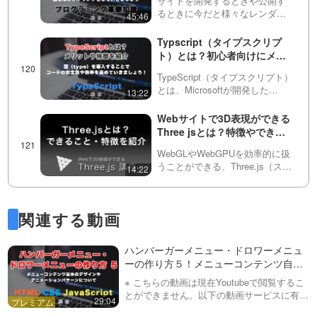
れ…
サイトを開発するときや公開す
るときに今だと様々なレンダリ
45:46
ングの方法があります。聞いた
ことはあるけど、よく分からな
Typscript（タイプスクリプ
いというかたの為に以下につい
ト）とは？初心者向けにメリ
て今回は話しています
ットや特徴を紹介！
MPA（Multi Page Appl…
TypeScript（タイプスクリプト）
とは、Microsoftが開発した
13:22
JavaScriptの上位互換言語
（superset）です。TypeScriptは
Webサイトで3D表現ができる
JavaScriptの機能をすべて含みつ
Three jsとは？特徴やできる
つ…
ことなどを紹介！
WebGLやWebGPUを効率的に扱
うことができる、Three.js（スリ
14:22
ージェイエス）について説明し
ています。ライティング
（Lighting）・や物理演算・３D
関連する動画
モデルの読み込みなどができ、
３Dのゲ…
ハンバーガーメニュー・ドロワーメニュ
ーの作り方５！メニューコンテンツ自体
のアニメーションについてパターンを紹
※ こちらの動画は現在Youtubeで閲覧するこ
介！（全５回）
とができません。以下の動画サービスに有料
29:04
登録（プレミアム会員）することで閲覧可能