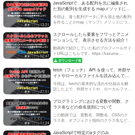
です。https://factory-programming-mv.c…
JavaScriptで、ある配列を元に編集され
た別の配列を生成する mapメソッドにつ
いて解説！
今回は、違う配列データに手を加え他の配列
を作ることがmap（マップ）メソッドについ
13:31
て解説しています。実践的なデータを元に、
mapを使用するとどういった結果を得ること
スクロールしたら要素をフワっとアニメ
ができるのか？を一緒に見ていきまし…
ーションして、表示させる方法を紹介！
動画内で紹介していた私のプロフィールサイ
トURLはこちらです。https://kazuma-
52:47
takeda.com/Webページがスクロールされた
ダウンロード有
際に、特定の要素がフワっと表示されるアニ
fetch（フェッチ） API を使って、外部サ
メーションの実…
イトやローカルファイルを読み込んで、
HTMLに出力してみましょう！
今回は、fetchの基本的な流れや仕組みを解
説した上で、外部サイトや、ローカルファイ
27:51
ル（テキストファイルやjsonファイル）を読
み込んで、HTMLなどに出力する流れまでを
プログラミングにおける変数や関数、ク
見ていきます。今回呼び出す外…
ラス名などの命名規則について
この動画では、変数名、関数名、CSSのク
ラス名、オブジェクト指向のクラス名など、
11:24
プログラミングでよく使われる命名規則につ
いて解説しています。・スネークケース。こ
JavaScriptで特定のaタグのみ