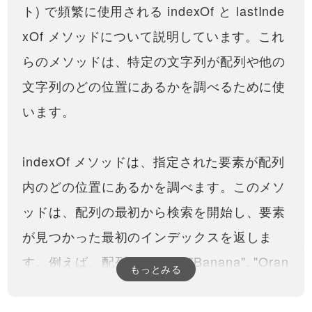
ド生成から #1
をおこないながら、実際にアプ
ト) で頻繁に使用される indexOf と lastInde
【JavaScriptで数を当てるゲ
リケーションを作っていきま
ーム #1】まずは完成版の確認
す。実践的なツールを作ること
xOf メソッドについて説明しています。これ
と、基本的なUIから！
でJavaScri…
今回のシリーズから、JavaScript
とSassを使って、JSの練習のた
らのメソッドは、特定の文字列が配列や他の
13:10
めのアプリケーション作成をお
こなっていきます！１回目は、
文字列のどの位置にあるかを調べるために使
requestAnimationFrame 解
完成系の確認と、基本的なHTML
説！画面のリフレッシュレー
などを組んでいくところから始
います。
ト（切り替わり速度）に応じ
めていき…
この動画では、
た処理をおこないましょう！
requestAnimationFrame（リクエ
14:35
ストアニメーションフレーム）
について説明しています。JSで
indexOf メソッドは、指定された要素が配列
Vue jsとは？その特徴とメリ
アニメーションやパフォーマン
ットについて解説！最新
スチューニングをおこなうとき
内のどの位置にあるかを調べます。このメソ
Vue.js３対応
に必須のメソッドです…
この動画から、Vue.jsのバージョ
ン３の動画シリーズを公開して
ッドは、配列の最初から検索を開始し、要素
12:44
いきます。まずは、特徴やメリ
ット、jQueryではなくVue.jsが使
が見つかった最初のインデックスを返しま
階層が深い、ドロップダウン
われるようになってきた理由
「多階層ドロップダウンメニ
や、特徴の１つである「リアク
す。例えば、配列 ["Apple", "Banana", "Oran
ュー」を実装する方法！
もっとみる
ティブ」の…
後編の動画はこちら
WordPress（ワードプレス）
https://factory-programming-
ge"] で "Banana" のインデックスを indexOf
21:30
のカスタムメニューにも対
mv.com/video/yM-
応！前編
uZIKpB3s/SassをCSSにコンパ
で検索すると、1が返されます。これは配列
階層が深い、ドロップダウン