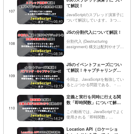
ついて解説しています！あまり
ge" で "Banana" を検索すると、indexOf は6
て解説！
意識しない場面も…
JavaScriptのスプレッド演算子に
を返し、"Banana" の開始位置を示します。
ついて解説しています。３つの
06:40
ドット「...」から始まるこの演
算子は、配列やオブジェクトを
JSの分割代入について解説！
展開させることができます。た
分割代入 (Destructuring
だ、少し分かりづらく、質問も
assignment) 構文は配列やオブジ
多いので今回紹…
ェクトから別のそれぞれの変数
08:38
に代入することができる代入方
法です。知らなくても実装はで
JSのイベントフェーズについ
きますが、場合によってはかな
て解説！キャプチャリングフ
り効…
ェーズとバブリングフェーズ
今回は、JavaScriptを勉強してい
とは？
るとぶつかる問題である、・キ
19:15
ャプチャリングフェーズ
（Capturing Phase）・バブリン
定義と実行を同時に行える関
グフェーズ（Bubbling Phase）
数「即時関数」について解
について説明しています…
説！
この動画では、JavaScriptでよく
使用される「即時関数」
14:24
(Immediately-Invoked Function
Expression, IIFE)について説明
Location API（ロケーショ
しています。即時関数は、その