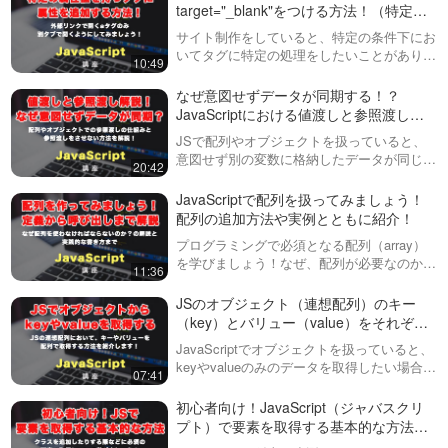
れは単語間をアンダースコア(_)で繋ぐ…
target="_blank"をつける方法！（特定の
属性値を持つタグに属性を付与する方
サイト制作をしていると、特定の条件下にお
法）
いてタグに特定の処理をしたいことがありま
10:49
す。この動画では、aタグのhref属性がhttpか
ら始まる場合にのみ、別のタブで開くtarget
なぜ意図せずデータが同期する！？
属性を指定する方法を紹…
JavaScriptにおける値渡しと参照渡しに
ついて解説！
JSで配列やオブジェクトを扱っていると、
意図せず別の変数に格納したデータが同じも
20:42
のになってしまうことがあります。この動画
では、なぜこういったことが起こるのか？そ
JavaScriptで配列を扱ってみましょう！
してどうやって解決すれば良いのか？を解…
配列の追加方法や実例とともに紹介！
プログラミングで必須となる配列（array）
を学びましょう！なぜ、配列が必要なのかな
11:36
どの考え方から実際に配列からデータを取り
出してみる方法を学びます。また、天気を定
JSのオブジェクト（連想配列）のキー
義して取り出すことによる実践的な形…
（key）とバリュー（value）をそれぞれ
配列で取得する、Object.keys,
JavaScriptでオブジェクトを扱っていると、
Object.values, Object.entries について解
keyやvalueのみのデータを取得したい場合が
07:41
説！
あります。そういった時に使えるのが、・
Object.keys()・Object.values()・O…
初心者向け！JavaScript（ジャバスクリ
プト）で要素を取得する基本的な方法を
紹介！