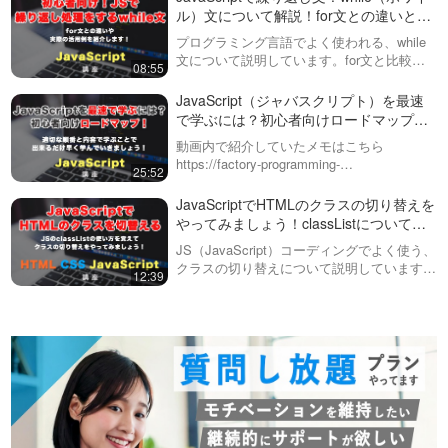
いくところから始めていき…
ル）文について解説！for文との違いと活
用方法
プログラミング言語でよく使われる、while
文について説明しています。for文と比較す
08:55
ると、シンプルですが書き方や活用の方法は
どのように違うのでしょうか？基本的な書き
JavaScript（ジャバスクリプト）を最速
方から実例までを簡単に説明します…
で学ぶには？初心者向けロードマップを
解説！
動画内で紹介していたメモはこちら
https://factory-programming-
25:52
mv.com/posts/js-loadmap/この動画では、
JavaScriptの学習に関する初心者向けのロ…
JavaScriptでHTMLのクラスの切り替えを
やってみましょう！classListについて解
説しています。
JS（JavaScript）コーディングでよく使う、
クラスの切り替えについて説明しています。
12:39
classListのadd, remove, toggleを使い分け
て、様々な処理ができるようになりましょ…