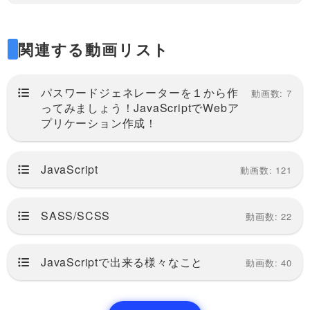
lyfillやBabelをお使いください）
Scssは別途動画内でCSSのコンパイル後の
関連する動画リスト
画面もお見せしています。
パスワードジェネレーターを１から作
動画数: 7
ってみましょう！JavaScriptでWebア
※セキュリティ性が高いツールの作成をおこ
プリケーション作成！
なっているわけではありません。
もし実用的なパスワード生成をしたい場合は
JavaScript
動画数: 121
アルゴリズムなどを調べてみてください。
SASS/SCSS
動画数: 22
JavaScriptで出来る様々なこと
動画数: 40
このシリーズの再生リストはこちら
https://factory-programming-mv.com/playlis