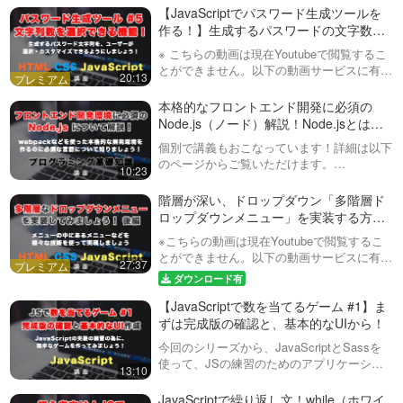
とのできる for in文について説明していま
【JavaScriptでパスワード生成ツールを
https://factory-programming-mv.com/playlis
す。様々な繰り…
作る！】生成するパスワードの文字数を
ユーザーが選択できるような機能を追加
※ こちらの動画は現在Youtubeで閲覧するこ
tDetails/PLv7E5OqNAIPwvgMIsFAbGdqhg
しましょう！ #5
とができません。以下の動画サービスに有料
20:13
登録（プレミアム会員）することで閲覧可能
ZdePBVuj/
です。https://factory-programming-mv.c…
本格的なフロントエンド開発に必須の
Node.js（ノード）解説！Node.jsとは？
どんなものなのか？
個別で講義もおこなっています！詳細は以下
のページからご覧いただけます。
10:23
https://personal-lesson-programming.com/独
自の動画サービスを公開しました！内容は
階層が深い、ドロップダウン「多階層ド
Yout…
ロップダウンメニュー」を実装する方
法！WordPress（ワードプレス）のカス
※こちらの動画は現在Youtubeで閲覧するこ
タムメニューにも対応！後編
とができません。以下の動画サービスに有料
27:37
登録（プレミアム会員）することで閲覧可能
ダウンロード有
です。https://factory-programming-mv.co…
【JavaScriptで数を当てるゲーム #1】ま
ずは完成版の確認と、基本的なUIから！
今回のシリーズから、JavaScriptとSassを
使って、JSの練習のためのアプリケーショ
13:10
ン作成をおこなっていきます！１回目は、完
成系の確認と、基本的なHTMLなどを組んで
JavaScriptで繰り返し文！while（ホワイ