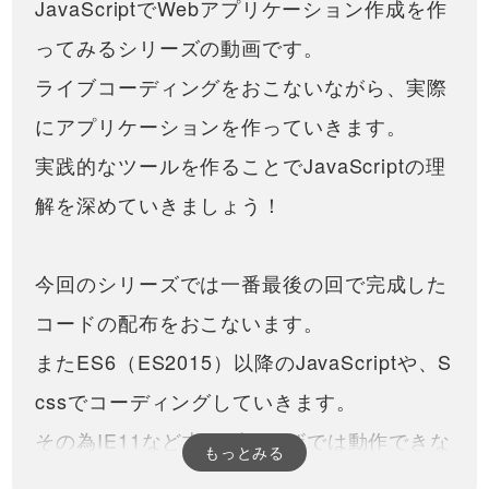
JavaScriptでWebアプリケーション作成を作
までパスワードが数字のみだったも
のに加えて英字を追加してみます。
ってみるシリーズの動画です。
英字を追加すること自体は簡…
ライブコーディングをおこないながら、実際
にアプリケーションを作っていきます。
実践的なツールを作ることでJavaScriptの理
解を深めていきましょう！
今回のシリーズでは一番最後の回で完成した
コードの配布をおこないます。
またES6（ES2015）以降のJavaScriptや、S
cssでコーディングしていきます。
その為IE11など古いブラウザでは動作できな
もっとみる
い場合がありますので、ご注意ください（po