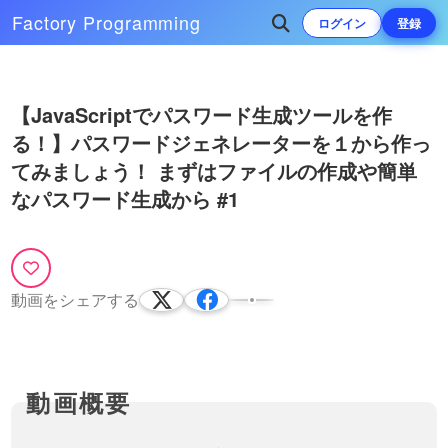
Factory
Programming
ログイン
登録
Play
次によく再生されている動画
【JavaScriptでパスワード生成ツールを作
Video
る！】パスワードジェネレーターを１から作っ
【JavaScriptで数を当てるゲーム
#1】まずは完成版の確認と、基
てみましょう！ まずはファイルの作成や簡単
本的なUIから！
今回のシリーズから、JavaScriptと
なパスワード生成から #1
Sassを使って、JSの練習のための
13:10
アプリケーション作成をおこなって
いきます！１回目は、完成系の確認
パララックス（視差効果）につい
と、基本的なHTMLなどを組んでい
て解説！Rellax.jsでスクロールエ
くところから始めていき…
フェクト（効果）をかけて、奥行
今回は、最近のサイトでよく見かけ
動画をシェアする
きのある演出をしてみましょう！
るパララックス（parallax）・視差
45:47
効果の実装方法について解説してい
ます。自前で実装するのは難しいた
【JavaScriptでパスワード生成ツ
め、Rellax.js（リラックス）という
ールを作る！】英語の小文字と大
jQuery（ジェイ…
文字を含めたパスワードを生成で
JavaScriptでWebアプリケーション
きるようにJavaScriptを書き換え
作成を作ってみるシリーズの動画で
18:26
てみましょう！ #2
す。今回はシリーズ第二弾で、前回