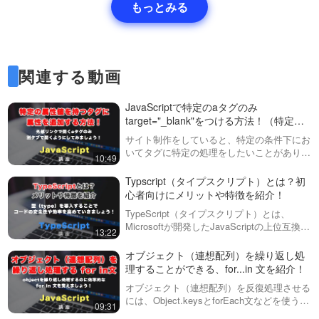
もっとみる
tDetails/PLv7E5OqNAIPyNata1roli-QVD9Qt
fnhJg/
関連する動画
polyfill, Babelについての動画はこちら
JavaScriptで特定のaタグのみ
https://factory-programming-mv.com/video/
target="_blank"をつける方法！（特定の
Zw2Y4G6N-x0/
属性値を持つタグに属性を付与する方
サイト制作をしていると、特定の条件下にお
法）
いてタグに特定の処理をしたいことがありま
10:49
す。この動画では、aタグのhref属性がhttpか
ら始まる場合にのみ、別のタブで開くtarget
Typscript（タイプスクリプト）とは？初
アロー関数についての動画はこちら
属性を指定する方法を紹…
心者向けにメリットや特徴を紹介！
https://factory-programming-mv.com/video/
TypeScript（タイプスクリプト）とは、
Microsoftが開発したJavaScriptの上位互換言
13:22
pp_0uM-dy68/
語（superset）です。TypeScriptは
JavaScriptの機能をすべて含みつつ…
オブジェクト（連想配列）を繰り返し処
理することができる、for...in 文を紹介！
別のJavaScriptでWebアプリを作るシリーズ
オブジェクト（連想配列）を反復処理させる
には、Object.keysとforEach文などを使う方
09:31
「JavaScriptで戦闘ゲーム制作！」はこちら
法もありますが、今回はもう少し短く書くこ