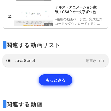
ができるリンクを用意していま
す！JavaScriptとCSSを組み合
テキストアニメーション実
わせて、図形とテキストを組み
装！GSAPで一文字ずつ色や
合わせたアニメーションを実装
位置をランダムに配置して、
してみましょう！…
※後編の動画ページに、完成版の
その後アニメーションしなが
コードをダウンロードすること
11:15
らフェードアウトする！ 全２
ができるリンクを用意していま
回（第１回目） ※後編は動画
す！この動画では、一文字ずつ
自動で円形にメニューを並べ
の概要欄にあります
色や位置や角度をランダムに設
て、順番にアニメーションさ
定したものを段々と整列させ、
せる方法！ 全２回（第１回
関連する動画リスト
その後文字列の両端から非表
※後編の動画ページに、完成版の
目） ※後編は動画の概要欄に
示…
コードをダウンロードすること
24:12
あります
ができるリンクを用意していま
す！この動画ではJavaScriptのア
JavaScript
クリックしたら、星が散りば
動画数: 121
ニメーションライブラリ
められる「クリックエフェク
「GSAP」を使って、開閉する
ト」をGSAPで実装してみま
メニューを実装します…
※後編の動画ページに、完成版の
しょう！全２回（第１回目）
コードをダウンロードすること
14:02
※後編は動画の概要欄にありま
もっとみる
ができるリンクを用意していま
す
す！この動画では、クリックし
クリックすると、たくさんの
た座標をJSで取得し、そこを中
箱が集まってできていくよう
心にアイコンを外側に広がるよ
なグローバルメニューを
うに表示させてみます。動画…
※後編の動画ページに、完成版の
GSAPで作ってみましょう！
関連する動画
コードをダウンロードすること
31:14
全２回（第１回目） ※後編は
ができるリンクを用意していま
動画の概要欄にあります