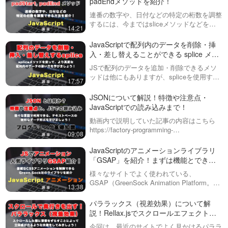
padEndメソッドを紹介！
完成系の確認と、基本的なHTML
が保存できる！Webストレー
などを組んでいくところから始
連番の数字や、日付などの特定の桁数を調整
ジ（セッションストレージ・
めていき…
今までもCookie（クッキー）と
するには、今まではsliceメソッドなどを使
ローカルストレージ）につい
14:21
いう技術で、Webにデータを保
ってきましたが、新しく出てきた、
24:30
て解説！
存することはできましたが、新
padStart・padEndを使うことによって自動
JavaScriptで配列内のデータを削除・挿
しく出てきたWebストレージを
で調整できるようになります！ゼ…
マウスの座標をJavaScriptで
入・差し替えることができる splice メソ
使えば、さらに大きなデータを
取得する方法と、マウスを変
ッドについて解説！
JSで配列のデータを追加・削除できるメソ
長期間保存可能となりました。
更・編集する方法 1/2
ッドは他にもありますが、spliceを使用する
この動画では・Ses…
JavaScriptでマウス座標を取得す
17:57
ことで、さらに効率的にこういったことがで
る方法はいくつかありますが、
14:58
きるようになります。この動画では、実践的
今回はその中でも・offset
JSONについて解説！特徴や注意点・
なデータを編集しながら、処理の流…
(X/Y)・client (X/Y)・page (X/Y)
JavaScriptでの読み込みまで！
GSAPで、丸とテキストを効
とそれぞれの特徴について、説
果的にアニメーションさせ
動画内で説明していた記事の内容はこちら
明していきた…
て、簡単なモーショングラフ
https://factory-programming-
※後編の動画ページに、完成版の
09:08
ィックスを作ってみましょ
mv.com/posts/about-json/動画内で説明して
コードをダウンロードすること
18:02
う！前編
いたfetchの動画はこちらhttps:…
JavaScriptのアニメーションライブラリ
ができるリンクを用意していま
「GSAP」を紹介！まずは機能とできる
す！今回は全２回の動画で、
無限にアニメーションし続け
GSAPを用いたアニメーション
ことを見ていきます GSAP #1
る円。重なった時に反対色に
様々なサイトでよく使われている、
の作例を紹介しています。縁取
なる実装と組み合わせて、表
GSAP（GreenSock Animation Platform。読
13:38
りやストライプの円をランダ
※後編の動画ページに、完成版の
現の幅を広げましょう！前編
み方はジーサップ）について紹介します！
ム…
コードをダウンロードすること
16:55
CSSやSASSだけでは難しいアニメーション
パララックス（視差効果）について解
ができるリンクを用意していま
の制御ができる…
説！Rellax.jsでスクロールエフェクト
す！GSAPを使ったアニメーシ
コンテンツに応じた目次とペ
（効果）をかけて、奥行きのある演出を
ョン作品のシリーズです。最
今回は、最近のサイトでよく見かけるパララ
ージ内リンクを自動生成する