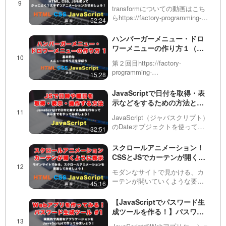
エーション・考え方を紹介！
いローディン…
transformについての動画はこち
かっこいいCSSアニメーショ
らhttps://factory-programming-
52:24
ンを実装できるようになりま
mv.com/video/今回は、文字を1
しょう！
文字ずつアニメーションで動か
ハンバーガーメニュー・ドロ
す方法を紹介します。最近はア
ワーメニューの作り方１（全
ニメ…
５回）
第２回目https://factory-
programming-
15:28
mv.com/video/qxr9bmn8SUI/第
３回目https://factory-
JavaScriptで日付を取得・表
programming-mv.com/vid…
示などをするための方法とあ
る日付までのカウントダウン
JavaScript（ジャバスクリプト）
をする方法
のDateオブジェクトを使って、
32:51
今日の日時や曜日などを取得・
表示してみましょう！基本が分
スクロールアニメーション！
かったら、明日の今の日時を表
CSSとJSでカーテンが開くよ
示したり、ある日付までのカウ
うに要素を表示！
ントダウン日を…
モダンなサイトで見かける、カ
ーテンが開いていくような要素
45:16
の表示アニメーションについて
解説しています。CSSと
【JavaScriptでパスワード生
JavaScriptをうまく組み合わせる
成ツールを作る！】パスワー
ことによって実現できますが、
ドジェネレーターを１から作