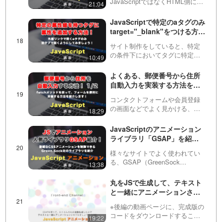
JavaScriptではなくHTML側にデ
21:04
いて
ータを定義した方が管理が楽な
場合があります。そういった時
JavaScriptで特定のaタグのみ
に使えるのが、このカスタム属
target="_blank"をつける方
性です！この動画では実際の設
法！（特定の属性値を持つタ
定方法や活用方法など…
サイト制作をしていると、特定
グに属性を付与する方法）
の条件下においてタグに特定の
10:49
処理をしたいことがあります。
この動画では、aタグのhref属性
よくある、郵便番号から住所
がhttpから始まる場合にのみ、別
自動入力を実装する方法を紹
のタブで開くtarget属性を指定す
介 1/2
る方法を紹…
コンタクトフォームや会員登録
の画面などでよく見かける、住
18:29
所の自動登録の実装をしていき
ます！第１回目のこの動画で
JavaScriptのアニメーション
は、簡単な見た目とJSを書いて
ライブラリ「GSAP」を紹
いきます。２つ目の動画は会員
介！まずは機能とできること
専用です。登録は以下から出来
様々なサイトでよく使われてい
を見ていきます GSAP #1
ま…
る、GSAP（GreenSock
13:38
Animation Platform。読み方はジ
ーサップ）について紹介しま
丸をJSで生成して、テキスト
す！CSSやSASSだけでは難し
と一緒にアニメーションさせ
いアニメーションの制御ができ
てみましょう！ 全２回（第１
る…
※後編の動画ページに、完成版の
回目） ※後編は動画の概要欄
コードをダウンロードすること
19:22
にあります