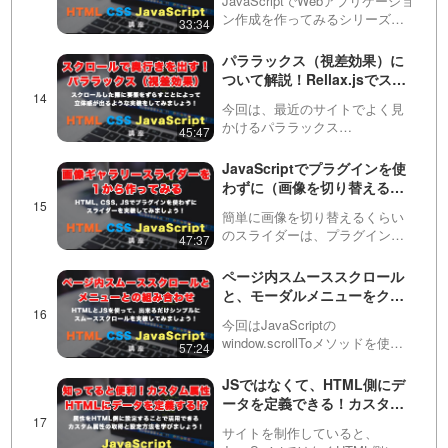
少々難しい部分もあるの…
JavaScriptでWebアプリケーショ
ってみましょう！ まずはファ
ン作成を作ってみるシリーズの
33:34
イルの作成や簡単なパスワー
動画です。ライブコーディング
ド生成から #1
をおこないながら、実際にアプ
パララックス（視差効果）に
リケーションを作っていきま
ついて解説！Rellax.jsでスク
す。実践的なツールを作ること
ロールエフェクト（効果）を
でJavaScri…
今回は、最近のサイトでよく見
かけて、奥行きのある演出を
かけるパララックス
45:47
してみましょう！
（parallax）・視差効果の実装方
法について解説しています。自
JavaScriptでプラグインを使
前で実装するのは難しいため、
わずに（画像を切り替える）
Rellax.js（リラックス）という
スライダーを作ってみましょ
jQuery（ジェイ…
簡単に画像を切り替えるくらい
う！
のスライダーは、プラグインの
47:37
使い方を学習するよりも自作し
たほうが早く作れることがあり
ページ内スムーススクロール
ます。この動画ではHTML, CSS,
と、モーダルメニューをクリ
JavaScriptを使って１からギャラ
ックした後の自動メニュー閉
リーの…
今回はJavaScriptの
じについて！
window.scrollToメソッドを使っ
57:24
て、シンプルなページ内スムー
ススクロールを実装する方法を
JSではなくて、HTML側にデ
紹介しています。単にヘッダー
ータを定義できる！カスタム
のメニューにページ内リンクを
データ属性（data-◯◯）の活
設定する方法と…
サイトを制作していると、
用方法と実践的な活用法につ