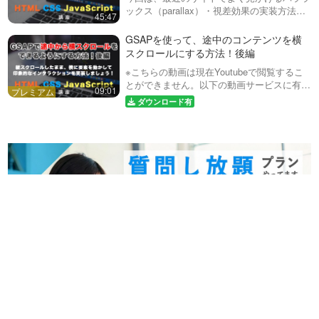
してみましょう！
初、テキストを１文字ずつアニ
ックス（parallax）・視差効果の実装方法に
方法と、CSS変数を使った効
45:47
メーションさせながら表示さ
今回は、コンテンツの見出しを
ついて解説しています。自前で実装するのは
率的な開発！
せ…
JSで読み取り、自動で目次を生
難しいため、Rellax.js（リラックス）という
27:42
GSAPを使って、途中のコンテンツを横
成する方法を紹介します。ま
jQuery（ジェイ…
スクロールにする方法！後編
た、ページ内スムーススクロー
ゆっくりと流れ続ける、スラ
ルの実装とCSSのカスタムプロ
※こちらの動画は現在Youtubeで閲覧するこ
イダーを実装する方法！
パティを活用した、修正などに
とができません。以下の動画サービスに有料
Swiperを使って、永遠に横に
09:01
強いコードを書いていきます。
この動画では、よくある画像が
登録（プレミアム会員）することで閲覧可能
流れ続けるスライダー
ダウンロード有
…
ゆっくりと永遠に流れ続けるス
です。https://factory-programming-mv.co…
11:29
ライダーを実装する方法を紹介
しています。Swiperは通常一定
JSでお知らせなどの日付が、
速度でスライドする機能はあり
◯日以内のものに自動でNEW
ませんが、transitionのCSSなど
をつける方法！ 前編
を上書きす…
この動画では、time属性の
datetimeから日付のテキストを
09:24
取得し、それをJS側で処理する
ことによって、指定した日付以
GSAPを使って、途中のコン
内の日付かどうかを判断する処
テンツを横スクロールにする
理を実装していきます。実際に
方法！前編
指定した日数以内であ…
後編の動画はこちら
https://factory-programming-
08:29
mv.com/video/S-
YkozogQQU/GSAPの動画リスト
GSAPを使って、途中のコン
はこちらhttps://factory-
テンツを横スクロールにする
program…