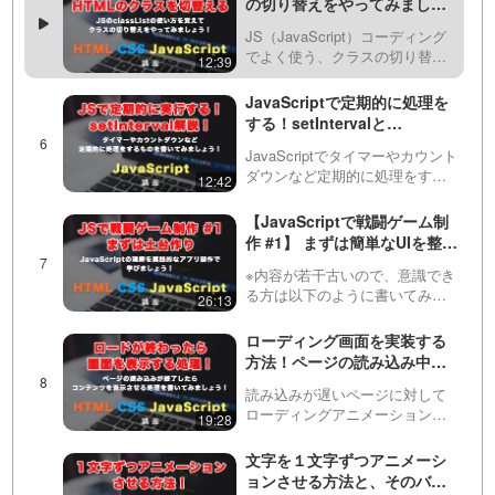
の切り替えをやってみましょ
ます。また、CSSの指定による
う！classListについて解説し
見た目の変更…
JS（JavaScript）コーディング
ています。
でよく使う、クラスの切り替え
12:39
について説明しています。
classListのadd, remove, toggle
JavaScriptで定期的に処理を
を使い分けて、様々な処理がで
する！setIntervalと
きるようになりましょ…
clearIntervalの使い方とその
JavaScriptでタイマーやカウント
コーディング事例
ダウンなど定期的に処理をする
12:42
方法を紹介しています。動画で
は実際にカウントダウンタイマ
【JavaScriptで戦闘ゲーム制
ーを作っているところを説明し
作 #1】 まずは簡単なUIを整え
ながらsetIntervalとclearInt…
て、ゲーム作りの土台作りか
※内容が若干古いので、意識でき
ら作っていきましょう！
る方は以下のように書いてみて
26:13
ください。・アロー関数を使え
るところはアロー関数で書きま
ローディング画面を実装する
しょう。・オブジェクトからデ
方法！ページの読み込み中に
ータを取得するときは、ドット
ローディングアニメーション
を使って書いてください。//…
読み込みが遅いページに対して
を表示させてみましょう！
ローディングアニメーション
19:28
（loading animation）などを実装
しないといけない場面があると
文字を１文字ずつアニメーシ
思いますが、今回はユーザーに
ョンさせる方法と、そのバリ
待たせているのを感じさせにく