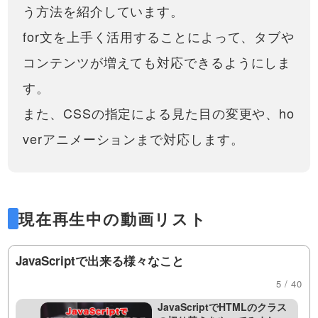
う方法を紹介しています。
ログウィンドウの作り方１
（HTML、CSS、JavaScript
for文を上手く活用することによって、タブや
HTML、CSS、JavaScriptだけ
で作る）
で、プラグインなどを使わずに
17:43
コンテンツが増えても対応できるようにしま
簡単にモーダルウインドウ
（modal window）やダイアログ
JavaScriptでランダムな数字
す。
ボックス（dialog box）やポップ
を出す（乱数）方法と、配列
アップウィンドウ(pop…
と組み合わせて簡単なアプリ
また、CSSの指定による見た目の変更や、ho
※ こちらの動画は現在Youtubeで
（おみくじ）を作る方法！
閲覧することができません。以
11:19
verアニメーションまで対応します。
下の動画サービスに有料登録
（プレミアム会員）することで
ドロップダウンメニュー・ア
閲覧可能です。https://factory-
コーディオンメニューの作り
programming-mv.c…
方！HTML / CSS / JavaScript
この動画では、HTML、CSS、
でシンプルに作る方法
JavaScriptを用いて、ドロップダ
19:18
ウンメニューの作成方法につい
現在再生中の動画リスト
て解説しています。親メニュー
タブの切り替え！JavaScript
と子供のメニュー(サブメニュー)
を使って、タブ（tab）が複数
を含むドロップダウンメニュー
あっても対応可能なコードを
JavaScriptで出来る様々なこと
のHTML…
HTML, CSS, JSを使ってタブ切
書きましょう。HTML/CSSの
り替えを行う方法を紹介してい
23:59
5 / 40
書き方から紹介！
ます。for文を上手く活用するこ
とによって、タブやコンテンツ
JavaScriptでHTMLのクラス
が増えても対応できるようにし