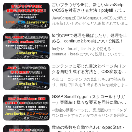
す！今回の動画では、画面のサ
下にスクロールでヘッダーを
古いブラウザやIEに、新しいJavaScript
イズに応じてJavaScriptで箱を作
隠し、上にスクロールでヘッ
やCSSを対応させる方法！polyfill（ポリ
り、それをメニューを開く際に
ダー表示させる機能を実装し
フィル）やBabel（バベル）とは？
ランダムに表示さ…
この動画では、JavaScriptと
JavaScriptはECMAScript2015やES6と呼ば
てみましょう！全２回（第１
CSSを使ってページの途中でス
れる新しいものがどんどん追加されていま
07:09
回目）
10:42
クロールを上下にした際に、ヘ
す。CSSも同様にIEなどでは使えないもの
ッダーの表示を切り替えるアニ
の、便利なプロパティが追加されています。
for文の中で処理を飛ばしたり、処理を止
パララックスや、スクロール
メーションを実装していきま
こういったもの…
める、continueとbreakについて解説！
と紐づいてアニメーションで
す。第２回目の動画はこちら
きるGSAPの
for分や、for..of、for..in 文で使える・
https://fact…
この動画から、ScrollTriggerにつ
ScrollTrigger（スクロールト
continue・breakについて説明しています。
いての解説をいくつかの動画に
10:16
04:44
リガー）の機能や実例を紹
これらの処理を覚えると、より様々な処理を
分けて配信していきます。初回
介！GSAP ScrollTrigger #1
行えるようになりますので、是非覚えて活用
の動画では、実例や公式サイト
コンテンツに応じた目次とページ内リン
GSAP ScrollTrigger（スクロ
していきま…
のコンテンツなどの紹介をして
クを自動生成する方法と、CSS変数を使
ールトリガー）実践編！様々
います。JavaScript（JS）を基
った効率的な開発！
な要素を同時に動かして、よ
今回は、コンテンツの見出しをJSで読み取
礎…
※後編の動画ページに、完成版の
り印象的なアニメーションを
り、自動で目次を生成する方法を紹介しま
コードをダウンロードすること
27:42
22:09
作る。第１回目（全２回）
す。また、ページ内スムーススクロールの実
ができるリンクを用意していま
装とCSSのカスタムプロパティを活用し
GSAP ScrollTrigger（スクロールトリガ
す！GSAPやScrollTriggerの動画
【JavaScriptで数を当てるゲ
た、修正などに強いコードを書いていきま
ー）実践編！様々な要素を同時に動かし
をこれまで配信していますが、
ーム #1】まずは完成版の確認
す。…
て、より印象的なアニメーションを作
今回は多くの機能を取り入れ
※後編の動画ページに、完成版のコードをダ
と、基本的なUIから！
る。第１回目（全２回）
て、より実践…
今回のシリーズから、JavaScript
ウンロードすることができるリンクを用意し
22:09
とSassを使って、JSの練習のた
13:10
ています！GSAPやScrollTriggerの動画をこ
めのアプリケーション作成をお
れまで配信していますが、今回は多くの機能
数値の桁数を自動で合わせるpadStart・
こなっていきます！１回目は、
データベースなしで、データ
を取り入れて、より実践…