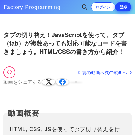
Factory
Programming
ログイン
登録
Play
次によく再生されている動画
タブの切り替え！JavaScriptを使って、タブ
Video
（tab）が複数あっても対応可能なコードを書
文字を１文字ずつアニメーション
させる方法と、そのバリエーショ
きましょう。HTML/CSSの書き方から紹介！
ン・考え方を紹介！かっこいい
transformについての動画はこちら
CSSアニメーションを実装できる
https://factory-programming-
52:24
ようになりましょう！
mv.com/video/今回は、文字を1文字
前の動画へ
次の動画へ
ずつアニメーションで動かす方法を
JavaScriptでHTMLのクラスの切
紹介します。最近はアニメ…
り替えをやってみましょう！
動画をシェアする
classListについて解説していま
JS（JavaScript）コーディングでよ
す。
く使う、クラスの切り替えについて
12:39
説明しています。classListのadd,
remove, toggleを使い分けて、様々
な処理ができるようになりましょ…
HTML, CSS, JSを使ってタブ切り替えを行
モーダルウィンドウ・ダイア