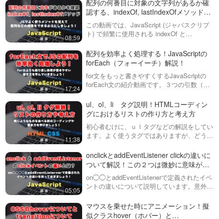
配列の何番目に対象の文字列があるか確
認する、indexOf, lastIndexOfメソッドに
ついて紹介！
この動画では、JavaScript (ジャバスクリプ
ト) で頻繁に使用される indexOf と
08:59
lastIndexOf メソッドについて説明していま
す。これらのメソッドは、特定の文字列が配
配列を効率よく処理する！JavaScriptの
列や他の…
forEach（フォーイーチ）解説！
for文をもっと書きやすくするJavaScriptの
forEach文の紹介動画です。３つの引数（ひ
17:24
きすう）を取ることができるforEach文です
が、それぞれの意味や特徴、使い方などにつ
ul、ol、li タグ説明！HTMLコーディン
いて解説してい…
グにおけるリストの作り方と考え方
初心者むけに、ｕｌタグなどの解説をしてい
ます。よく使うタグではありますが、どうい
11:38
った書き方や考え方をしたら良いのか？がな
かなか分かりづらいタグですので、この動画
onclickとaddEventListener clickの違いに
で理解していっていただければと思います。
ついて解説！この２つは微妙に意味が違
います。
on◯◯とaddEventListenerで定義されたイベ
ントの違いについて説明しています。意外と
05:05
知らずにいる方も多いので、この機会に知っ
ておきましょう！
マウスを乗せた時にアニメーション！擬
似クラスhover（ホバー）と