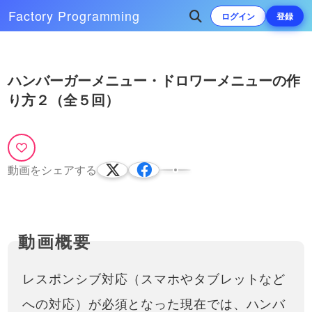
Factory
Programming
ログイン
登録
Play
次によく再生されている動画
ハンバーガーメニュー・ドロワーメニューの作
Video
り方２（全５回）
ハンバーガーメニュー・ドロワー
メニューの作り方３（全５回）
※ こちらの動画は現在Youtubeで閲
覧することができません。以下の動
12:43
画サービスに有料登録（プレミアム
動画をシェアする
会員）することで閲覧可能です。
https://factory-programming-mv.c…
レスポンシブ対応（スマホやタブレットなど
への対応）が必須となった現在では、ハンバ