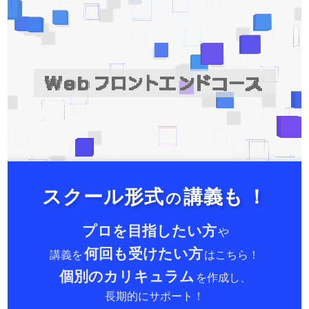
スクール形式
講義も
！
の
プロを目指したい方
や
何回も受けたい方
講義を
はこちら！
個別のカリキュラム
を作成し、
長期的にサポート！