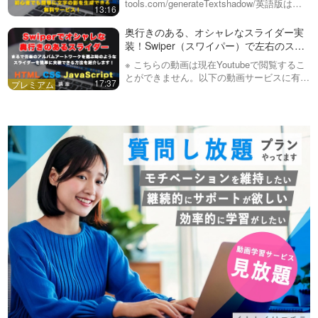
tools.com/generateTextshadow/英語版はこ
13:16
ちらhttps://front-end-tools.com/en/gen…
奥行きのある、オシャレなスライダー実
装！Swiper（スワイパー）で左右のスラ
イドを回転させるオプションと考え方を
※ こちらの動画は現在Youtubeで閲覧するこ
紹介します！
とができません。以下の動画サービスに有料
17:37
登録（プレミアム会員）することで閲覧可能
です。https://factory-programming-mv.c…