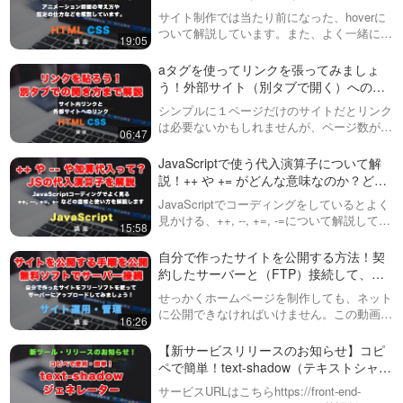
transition（トランジション）の役割や使
サイト制作では当たり前になった、hoverに
い方解説！
ついて解説しています。また、よく一緒に使
19:05
われるtransitionの考え方や基本的な使い方
や、スマホなどマウスの概念がないデバイス
aタグを使ってリンクを張ってみましょ
での扱いについても、実例…
う！外部サイト（別タブで開く）へのリ
ンクも解説！
シンプルに１ページだけのサイトだとリンク
は必要ないかもしれませんが、ページ数が増
06:47
えてくると、リンクを貼らなければなりませ
ん。今回は基本的なaタグを使ったリンクの
JavaScriptで使う代入演算子について解
作り方と、外部サイトへリンクする方法と…
説！++ や += がどんな意味なのか？どう
やって使うのか？
JavaScriptでコーディングをしているとよく
見かける、++, --, +=, -=について解説してい
15:58
ます。初心者があまり気にしないで使ってい
ることが多い、この辺の演算子をきちんと理
自分で作ったサイトを公開する方法！契
解することに…
約したサーバーと（FTP）接続して、フ
ァイルを追加・変更・削除する方法を学
せっかくホームページを制作しても、ネット
びましょう！
に公開できなければいけません。この動画で
16:26
は、初心者がつまづきやすいサーバーと
（FTP）接続してファイルをアップロードな
【新サービスリリースのお知らせ】コピ
どをする手順を紹介しています。今回はど
ペで簡単！text-shadow（テキストシャド
の…
ウ）生成（ジェネレーター）ツール！
サービスURLはこちらhttps://front-end-