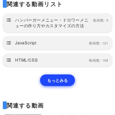
6BlNtjuPDfA/
関連する動画リスト
第４回目
ハンバーガーメニュー・ドロワーメニ
動画数: 5
ューの作り方やカスタマイズの方法
https://factory-programming-mv.com/video/
GcnXvoGO8h4/
JavaScript
動画数: 121
第５回目
HTML/CSS
動画数: 168
https://factory-programming-mv.com/video/
YdEzj8p8pTQ/
もっとみる
関連する動画