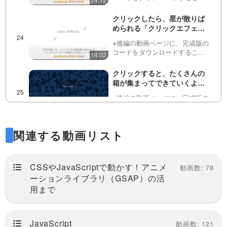
あります
ができるリンクを用意していま
す！この動画ではJavaScriptのア
クリックしたら、星が散りば
ニメーションライブラリ
められる「クリックエフェク
「GSAP」を使って、開閉する
ト」をGSAPで実装してみま
メニューを実装します…
※後編の動画ページに、完成版の
しょう！全２回（第１回目）
コードをダウンロードすること
14:02
※後編は動画の概要欄にありま
ができるリンクを用意していま
す
す！この動画では、クリックし
クリックすると、たくさんの
た座標をJSで取得し、そこを中
箱が集まってできていくよう
心にアイコンを外側に広がるよ
なグローバルメニューを
うに表示させてみます。動画…
※後編の動画ページに、完成版の
GSAPで作ってみましょう！
コードをダウンロードすること
31:14
全２回（第１回目） ※後編は
ができるリンクを用意していま
動画の概要欄にあります
す！今回の動画では、画面のサ
下にスクロールでヘッダーを
関連する動画リスト
イズに応じてJavaScriptで箱を作
隠し、上にスクロールでヘッ
り、それをメニューを開く際に
ダー表示させる機能を実装し
ランダムに表示さ…
この動画では、JavaScriptと
てみましょう！全２回（第１
CSSを使ってページの途中でス
07:09
回目）
CSSやJavaScriptで動かす！アニメ
動画数: 78
クロールを上下にした際に、ヘ
ーションライブラリ（GSAP）の活
ッダーの表示を切り替えるアニ
パララックスや、スクロール
用まで
メーションを実装していきま
と紐づいてアニメーションで
す。第２回目の動画はこちら
きるGSAPの
https://fact…
この動画から、ScrollTriggerにつ
ScrollTrigger（スクロールト
いての解説をいくつかの動画に
04:44
リガー）の機能や実例を紹
JavaScript
動画数: 121
分けて配信していきます。初回