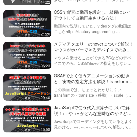
GSAPで、丸とテキストを効
14:22
とそれぞれの特徴について、説
て説明しています。ライティング
果的にアニメーションさせ
明していきた…
（Lighting）・や物理演算・３Dモデルの読
CSSで背景に動画を設定し、綺麗にレイ
て、簡単なモーショングラフ
※後編の動画ページに、完成版の
み込みなどができ、３Dのゲ…
アウトして自動再生させる方法！
ィックスを作ってみましょ
コードをダウンロードすること
18:02
う！前編
動画内で説明していた、videoタグの動画は
ができるリンクを用意していま
こちらhttps://factory-programming-
す！今回は全２回の動画で、
無限にアニメーションし続け
21:20
mv.com/video/2TAc7dljEUg/動画内で説明し
GSAPを用いたアニメーション
る円。重なった時に反対色に
ていた、object-fit…
の作例を紹介しています。縁取
メディアクエリーのhoverについて解説！
なる実装と組み合わせて、表
りやストライプの円をランダ
※後編の動画ページに、完成版の
マウスがホバーできるデバイスでのみア
現の幅を広げましょう！前編
ム…
コードをダウンロードすること
ニメーションさせる方法！
16:55
マウスを乗せることができるPCなどのデバ
ができるリンクを用意していま
イスでのみ、CSSのhoverの指定をしない
す！GSAPを使ったアニメーシ
06:23
コンテンツに応じた目次とペ
と、スマホなどではタップした瞬間にアニメ
ョン作品のシリーズです。最
ージ内リンクを自動生成する
ーションが動いてしまいます。今回の動画で
GSAPでよく使うアニメーションの動き
初、テキストを１文字ずつアニ
方法と、CSS変数を使った効
は、そういったことを防ぐための書き…
と、実際の指定方法を解説！transformや
メーションさせながら表示さ
今回は、コンテンツの見出しを
率的な開発！
opacityなど GSAP #4
せ…
JSで読み取り、自動で目次を生
27:42
この動画では、ちょっとわかりにくい
成する方法を紹介します。ま
transformの・translate（移動）・scale（伸
29:40
た、ページ内スムーススクロー
ゆっくりと流れ続ける、スラ
縮）・rotation（回転）・skew（歪み）それ
ルの実装とCSSのカスタムプロ
イダーを実装する方法！
ぞれのGSAPにおける指定方法と動き方の解
JavaScriptで使う代入演算子について解
パティを活用した、修正などに
説を主…
Swiperを使って、永遠に横に
説！++ や += がどんな意味なのか？どう
強いコードを書いていきます。
この動画では、よくある画像が
流れ続けるスライダー
やって使うのか？
…
ゆっくりと永遠に流れ続けるス
JavaScriptでコーディングをしているとよく
11:29
ライダーを実装する方法を紹介
見かける、++, --, +=, -=について解説してい
15:58
しています。Swiperは通常一定
ます。初心者があまり気にしないで使ってい
JSでお知らせなどの日付が、