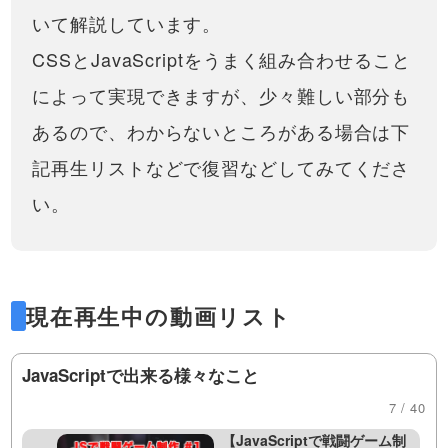
（プレミアム会員）することで
ながら、実際にアプリケーションを
ドロップダウンメニュー・ア
文字を１文字ずつアニメーション
いて解説しています。
閲覧可能です。https://factory-
作っていきます。実践的なツールを
コーディオンメニューの作り
させる方法と、そのバリエーショ
programming-mv.c…
作ることでJavaScri…
方！HTML / CSS / JavaScript
ン・考え方を紹介！かっこいい
transformについての動画はこちら
CSSとJavaScriptをうまく組み合わせること
この動画では、HTML、CSS、
でシンプルに作る方法
CSSアニメーションを実装できる
https://factory-programming-
JavaScriptを用いて、ドロップダ
19:18
52:24
ようになりましょう！
mv.com/video/今回は、文字を1文字
によって実現できますが、少々難しい部分も
ウンメニューの作成方法につい
ずつアニメーションで動かす方法を
て解説しています。親メニュー
タブの切り替え！JavaScript
紹介します。最近はアニメ…
あるので、わからないところがある場合は下
と子供のメニュー(サブメニュー)
を使って、タブ（tab）が複数
を含むドロップダウンメニュー
あっても対応可能なコードを
記再生リストなどで復習などしてみてくださ
のHTML…
HTML, CSS, JSを使ってタブ切
書きましょう。HTML/CSSの
り替えを行う方法を紹介してい
23:59
書き方から紹介！
い。
ます。for文を上手く活用するこ
とによって、タブやコンテンツ
JavaScriptでHTMLのクラス
が増えても対応できるようにし
の切り替えをやってみましょ
ます。また、CSSの指定による
う！classListについて解説し
見た目の変更…
JS（JavaScript）コーディング
ています。
でよく使う、クラスの切り替え
12:39
について説明しています。
現在再生中の動画リスト
classListのadd, remove, toggle
JavaScriptで定期的に処理を
を使い分けて、様々な処理がで
する！setIntervalと
きるようになりましょ…
clearIntervalの使い方とその
JavaScriptで出来る様々なこと
JavaScriptでタイマーやカウント
コーディング事例
ダウンなど定期的に処理をする
12:42
7 / 40
方法を紹介しています。動画で
は実際にカウントダウンタイマ
【JavaScriptで戦闘ゲーム制