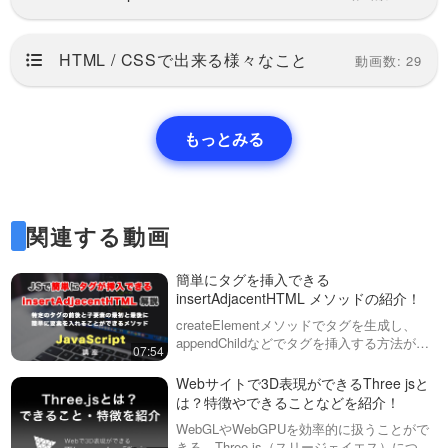
介！GSAP ScrollTrigger #1
の動画では、実例や公式サイト
GSAP ScrollTrigger（スクロ
のコンテンツなどの紹介をして
ールトリガー）実践編！様々
います。JavaScript（JS）を基
な要素を同時に動かして、よ
HTML / CSSで出来る様々なこと
動画数: 29
礎…
※後編の動画ページに、完成版の
り印象的なアニメーションを
コードをダウンロードすること
22:09
作る。第１回目（全２回）
ができるリンクを用意していま
す！GSAPやScrollTriggerの動画
【JavaScriptで数を当てるゲ
もっとみる
をこれまで配信していますが、
ーム #1】まずは完成版の確認
今回は多くの機能を取り入れ
と、基本的なUIから！
て、より実践…
今回のシリーズから、JavaScript
とSassを使って、JSの練習のた
13:10
めのアプリケーション作成をお
関連する動画
こなっていきます！１回目は、
データベースなしで、データ
完成系の確認と、基本的なHTML
が保存できる！Webストレー
などを組んでいくところから始
ジ（セッションストレージ・
簡単にタグを挿入できる
めていき…
今までもCookie（クッキー）と
ローカルストレージ）につい
insertAdjacentHTML メソッドの紹介！
いう技術で、Webにデータを保
24:30
て解説！
存することはできましたが、新
createElementメソッドでタグを生成し、
しく出てきたWebストレージを
appendChildなどでタグを挿入する方法があ
マウスの座標をJavaScriptで
07:54
使えば、さらに大きなデータを
りますが、insertAdjacentHTML（インサー
取得する方法と、マウスを変
長期間保存可能となりました。
トアジェーソン）はもっと簡単にタグを挿入
更・編集する方法 1/2
Webサイトで3D表現ができるThree jsと
この動画では・Ses…
JavaScriptでマウス座標を取得す
す…
は？特徴やできることなどを紹介！
る方法はいくつかありますが、
14:58
今回はその中でも・offset
WebGLやWebGPUを効率的に扱うことがで
(X/Y)・client (X/Y)・page (X/Y)
きる、Three.js（スリージェイエス）につい