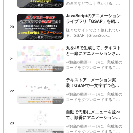
の画面などでよく見かける、住
18:29
所の自動登録の実装をしていき
ます！第１回目のこの動画で
JavaScriptのアニメーション
は、簡単な見た目とJSを書いて
ライブラリ「GSAP」を紹
いきます。２つ目の動画は会員
介！まずは機能とできること
専用です。登録は以下から出来
様々なサイトでよく使われてい
を見ていきます GSAP #1
ま…
る、GSAP（GreenSock
13:38
Animation Platform。読み方はジ
ーサップ）について紹介しま
丸をJSで生成して、テキスト
す！CSSやSASSだけでは難し
と一緒にアニメーションさせ
いアニメーションの制御ができ
てみましょう！ 全２回（第１
る…
※後編の動画ページに、完成版の
回目） ※後編は動画の概要欄
コードをダウンロードすること
19:22
にあります
ができるリンクを用意していま
す！JavaScriptとCSSを組み合
テキストアニメーション実
わせて、図形とテキストを組み
装！GSAPで一文字ずつ色や
合わせたアニメーションを実装
位置をランダムに配置して、
してみましょう！…
※後編の動画ページに、完成版の
その後アニメーションしなが
コードをダウンロードすること
11:15
らフェードアウトする！ 全２
ができるリンクを用意していま
回（第１回目） ※後編は動画
す！この動画では、一文字ずつ
自動で円形にメニューを並べ
の概要欄にあります
色や位置や角度をランダムに設
て、順番にアニメーションさ
定したものを段々と整列させ、
せる方法！ 全２回（第１回
その後文字列の両端から非表
※後編の動画ページに、完成版の
目） ※後編は動画の概要欄に
示…
コードをダウンロードすること
24:12