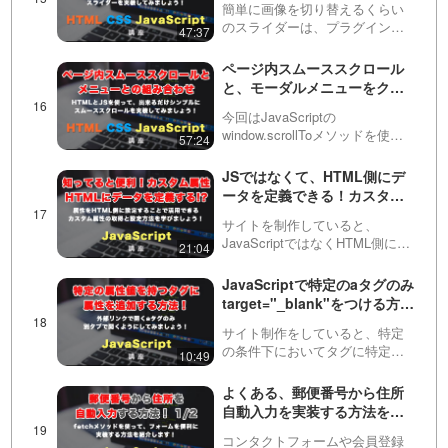
jQuery（ジェイ…
簡単に画像を切り替えるくらい
う！
のスライダーは、プラグインの
47:37
使い方を学習するよりも自作し
たほうが早く作れることがあり
ページ内スムーススクロール
ます。この動画ではHTML, CSS,
と、モーダルメニューをクリ
JavaScriptを使って１からギャラ
ックした後の自動メニュー閉
リーの…
今回はJavaScriptの
じについて！
window.scrollToメソッドを使っ
57:24
て、シンプルなページ内スムー
ススクロールを実装する方法を
JSではなくて、HTML側にデ
紹介しています。単にヘッダー
ータを定義できる！カスタム
のメニューにページ内リンクを
データ属性（data-◯◯）の活
設定する方法と…
サイトを制作していると、
用方法と実践的な活用法につ
JavaScriptではなくHTML側にデ
21:04
いて
ータを定義した方が管理が楽な
場合があります。そういった時
JavaScriptで特定のaタグのみ
に使えるのが、このカスタム属
target="_blank"をつける方
性です！この動画では実際の設
法！（特定の属性値を持つタ
定方法や活用方法など…
サイト制作をしていると、特定
グに属性を付与する方法）
の条件下においてタグに特定の
10:49
処理をしたいことがあります。
この動画では、aタグのhref属性
よくある、郵便番号から住所
がhttpから始まる場合にのみ、別
自動入力を実装する方法を紹
のタブで開くtarget属性を指定す
介 1/2
る方法を紹…
コンタクトフォームや会員登録