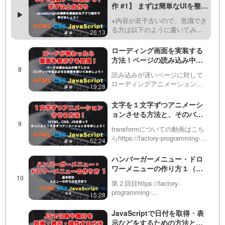
ーを作っているところを説明し
作 #1】 まずは簡単なUIを整え
ながらsetIntervalとclearInt…
て、ゲーム作りの土台作りか
※内容が若干古いので、意識でき
ら作っていきましょう！
る方は以下のように書いてみて
26:13
ください。・アロー関数を使え
るところはアロー関数で書きま
ローディング画面を実装する
しょう。・オブジェクトからデ
方法！ページの読み込み中に
ータを取得するときは、ドット
ローディングアニメーション
を使って書いてください。//…
読み込みが遅いページに対して
を表示させてみましょう！
ローディングアニメーション
19:28
（loading animation）などを実装
しないといけない場面があると
文字を１文字ずつアニメーシ
思いますが、今回はユーザーに
ョンさせる方法と、そのバリ
待たせているのを感じさせにく
エーション・考え方を紹介！
いローディン…
transformについての動画はこち
かっこいいCSSアニメーショ
らhttps://factory-programming-
52:24
ンを実装できるようになりま
mv.com/video/今回は、文字を1
しょう！
文字ずつアニメーションで動か
ハンバーガーメニュー・ドロ
す方法を紹介します。最近はア
ワーメニューの作り方１（全
ニメ…
５回）
第２回目https://factory-
programming-
15:28
mv.com/video/qxr9bmn8SUI/第
３回目https://factory-
JavaScriptで日付を取得・表
programming-mv.com/vid…
示などをするための方法とあ