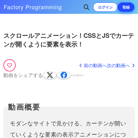
Factory
Programming
ログイン
登録
Play
次によく再生されている動画
スクロールアニメーション！CSSとJSでカーテ
Video
ンが開くように要素を表示！
パララックス（視差効果）につい
て解説！Rellax.jsでスクロールエ
フェクト（効果）をかけて、奥行
今回は、最近のサイトでよく見かけ
きのある演出をしてみましょう！
るパララックス（parallax）・視差
前の動画へ
次の動画へ
45:47
効果の実装方法について解説してい
モーダルウィンドウ・ダイア
動画をシェアする
ます。自前で実装するのは難しいた
CSSで円形グラデーション！
ログウィンドウの作り方１
め、Rellax.js（リラックス）という
（radial-gradient） 中心から外側
（HTML、CSS、JavaScript
jQuery（ジェイ…
に向かって、グラデーションさせ
HTML、CSS、JavaScriptだけ
CSSでは様々なグラデーションをか
で作る）
る方法を学んでいきます！
で、プラグインなどを使わずに
17:43
けることができますが、今回は円形
17:55
簡単にモーダルウインドウ
にグラデーションをかける方法を学
（modal window）やダイアログ
JavaScriptでランダムな数字
びます。・色を複数指定する方法・
【JavaScriptでパスワード生成ツ
ボックス（dialog box）やポップ
を出す（乱数）方法と、配列
中心位置を変更する方法・グラデー
ールを作る！】パスワードジェネ
アップウィンドウ(pop…
ション開始位置を変更する方法など
と組み合わせて簡単なアプリ
レーターを１から作ってみましょ
モダンなサイトで見かける、カーテンが開い
※ こちらの動画は現在Youtubeで
JavaScriptでWebアプリケーション
につ…
（おみくじ）を作る方法！
う！ まずはファイルの作成や簡
閲覧することができません。以
作成を作ってみるシリーズの動画で
11:19
33:34
単なパスワード生成から #1
ていくような要素の表示アニメーションにつ
下の動画サービスに有料登録
す。ライブコーディングをおこない