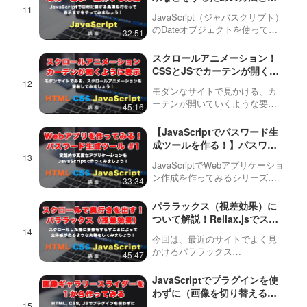
る日付までのカウントダウン
JavaScript（ジャバスクリプト）
をする方法
のDateオブジェクトを使って、
32:51
今日の日時や曜日などを取得・
表示してみましょう！基本が分
スクロールアニメーション！
かったら、明日の今の日時を表
CSSとJSでカーテンが開くよ
示したり、ある日付までのカウ
うに要素を表示！
ントダウン日を…
モダンなサイトで見かける、カ
ーテンが開いていくような要素
45:16
の表示アニメーションについて
解説しています。CSSと
【JavaScriptでパスワード生
JavaScriptをうまく組み合わせる
成ツールを作る！】パスワー
ことによって実現できますが、
ドジェネレーターを１から作
少々難しい部分もあるの…
JavaScriptでWebアプリケーショ
ってみましょう！ まずはファ
ン作成を作ってみるシリーズの
33:34
イルの作成や簡単なパスワー
動画です。ライブコーディング
ド生成から #1
をおこないながら、実際にアプ
パララックス（視差効果）に
リケーションを作っていきま
ついて解説！Rellax.jsでスク
す。実践的なツールを作ること
ロールエフェクト（効果）を
でJavaScri…
今回は、最近のサイトでよく見
かけて、奥行きのある演出を
かけるパララックス
45:47
してみましょう！
（parallax）・視差効果の実装方
法について解説しています。自
JavaScriptでプラグインを使
前で実装するのは難しいため、
わずに（画像を切り替える）
Rellax.js（リラックス）という
スライダーを作ってみましょ