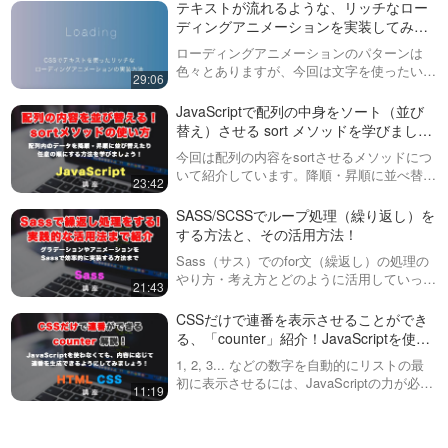
速度でスライドする機能はあり
ることが多い、この辺の演算子をきちんと理
◯日以内のものに自動でNEW
テキストが流れるような、リッチなロー
ませんが、transitionのCSSなど
解することに…
をつける方法！ 前編
ディングアニメーションを実装してみま
を上書きす…
この動画では、time属性の
しょう！
ローディングアニメーションのパターンは
datetimeから日付のテキストを
09:24
色々とありますが、今回は文字を使ったいく
取得し、それをJS側で処理する
29:06
つかのパターンを実装してみましょう。アイ
ことによって、指定した日付以
GSAPを使って、途中のコン
ディア次第で色々な形にできますので、この
内の日付かどうかを判断する処
JavaScriptで配列の中身をソート（並び
テンツを横スクロールにする
動画で基本的な考え方を学びましょう。
理を実装していきます。実際に
替え）させる sort メソッドを学びましょ
方法！前編
JS…
指定した日数以内であ…
後編の動画はこちら
う！
今回は配列の内容をsortさせるメソッドにつ
https://factory-programming-
08:29
いて紹介しています。降順・昇順に並べ替え
mv.com/video/S-
23:42
る方法の他、任意の順に配列内を並び替える
YkozogQQU/GSAPの動画リスト
GSAPを使って、途中のコン
方法までを実践的に紹介しています。配列に
SASS/SCSSでループ処理（繰り返し）を
はこちらhttps://factory-
テンツを横スクロールにする
ついての動画はこちらhttps:/…
する方法と、その活用方法！
program…
方法！後編
※こちらの動画は現在Youtubeで
Sass（サス）でのfor文（繰返し）の処理の
閲覧することができません。以
09:01
やり方・考え方とどのように活用していった
21:43
下の動画サービスに有料登録
ら良いかを解説しています。グラデーション
ダウンロード有
（プレミアム会員）することで
を作ったり、アニメーションを上手くズラす
CSSだけで連番を表示させることができ
閲覧可能です。https://factory-
数値の桁数を自動で合わせる
方法などを実践的に説明しています…
る、「counter」紹介！JavaScriptを使わ
programming-mv.co…
padStart・padEndメソッド
なくても、連番で表示できるようにして
1, 2, 3... などの数字を自動的にリストの最
を紹介！
みましょう！
連番の数字や、日付などの特定
初に表示させるには、JavaScriptの力が必要
11:19
の桁数を調整するには、今まで
と思われている方が多いと思います。しかし
14:21
はsliceメソッドなどを使ってき
今回紹介するCSSを使えば、簡単にその処
ましたが、新しく出てきた、
Webサイトで3D表現ができる
理をすることがで…