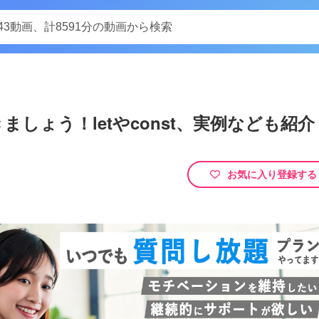
Play
きましょう！letやconst、実例なども紹介
Video
ck）したら、◯◯する」を書いてみましょう！とても良く使う
ナー）を解説！
お気に入り登録する
ト（この場合は「クリック」）が発生した際の動作を定義する方法を解説しています。主に
ナー、イベントを監視する…