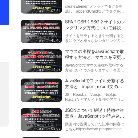
の…
の紹介！
createElementメソッドでタグを生
07:54
成し、appendChildなどでタグを挿
入する方法がありますが、
insertAdjacentHTML（インサートア
SPA？CSR？SSG？サイトのレ
ジェーソン）はもっと簡単にタグを
ンダリング方式について解説
挿入す…
サイトを開発するときや公開すると
45:46
きに今だと様々なレンダリングの方
法があります。聞いたことはあるけ
ど、よく分からないというかたの為
マウスの座標をJavaScriptで取
に以下について今回は話しています
得する方法と、マウスを変更・
MPA（Multi Page Appl…
編集する方法 1/2
JavaScriptでマウス座標を取得する
14:58
方法はいくつかありますが、今回は
その中でも・offset (X/Y)・client
(X/Y)・page (X/Y)とそれぞれの特徴
JavaScriptでファイル分割する
について、説明していきた…
方法と、import, export文の書
き方を解説！
JS、React.js、Vue.js、Next.js、
13:58
Nuxt.jsなどでサイト制作やアプリケ
ーション開発をしていると、ファイ
ルを分割したくなってくるタイミン
JSONについて解説！特徴や注
グがあります。JSではその機能が用
意点・JavaScriptでの読み込み
意され…
まで！
動画内で説明していた記事の内容は
09:08
こちらhttps://factory-programming-
mv.com/posts/about-json/動画内で