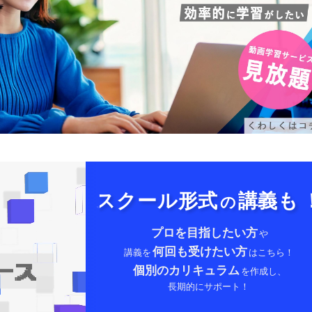
スクール形式
講義も
の
プロを目指したい方
や
何回も受けたい方
講義を
はこちら！
個別のカリキュラム
を作成し、
長期的にサポート！