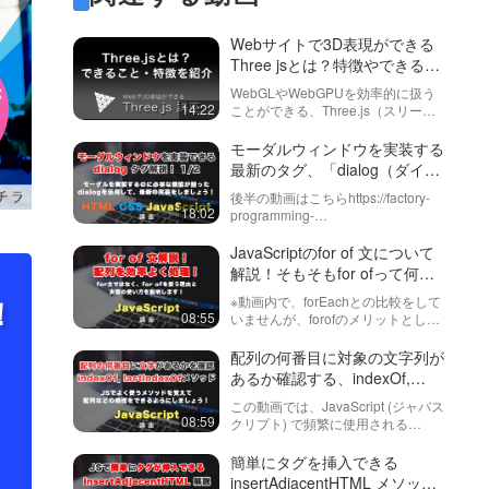
Webサイトで3D表現ができる
Three jsとは？特徴やできるこ
となどを紹介！
WebGLやWebGPUを効率的に扱う
14:22
ことができる、Three.js（スリージ
ェイエス）について説明していま
す。ライティング（Lighting）・や
モーダルウィンドウを実装する
物理演算・３Dモデルの読み込みな
最新のタグ、「dialog（ダイア
どができ、３Dのゲ…
ログ）タグ」を活用した実装！
後半の動画はこちらhttps://factory-
全２回 前編
18:02
programming-
mv.com/video/viThCBnja9U/この動
画チュートリアルでは、新しいダイ
JavaScriptのfor of 文について
アログタグの使い方に焦点を当て、
解説！そもそもfor ofって何？
初心…
という説明から実例まで！
！
※動画内で、forEachとの比較をして
08:55
いませんが、forofのメリットとして
はbreakやcontinueが使える点で
す。普段配列などを順番に処理する
配列の何番目に対象の文字列が
際は、for文を使うと思いますが、こ
あるか確認する、indexOf,
の動画では…
lastIndexOfメソッドについて
この動画では、JavaScript (ジャバス
紹介！
08:59
クリプト) で頻繁に使用される
indexOf と lastIndexOf メソッドにつ
いて説明しています。これらのメソ
簡単にタグを挿入できる
ッドは、特定の文字列が配列や他
insertAdjacentHTML メソッド