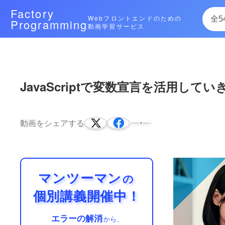
Factory
Webフロントエンドのための
Programming
動画学習サービス
次によく再生されている動画
JavaScriptで変数宣言を活用してい
JavaScriptで「クリック（cli
addEventListener（イベントリス
動画をシェアする
JavaScriptを利用して特定のイベン
13:08
「addEventListener」（イベントリス
マンツーマン
の
個別講義開催中！
エラーの解消
から、