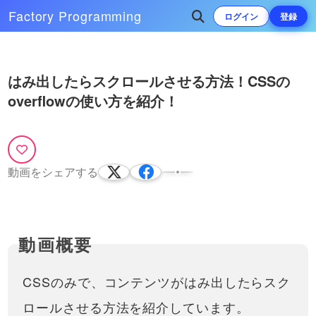
Factory
Programming
ログイン
登録
Play
次によく再生されている動画
はみ出したらスクロールさせる方法！CSSの
Video
overflowの使い方を紹介！
CSSでグラデーションを実装して
みましょう！linear-gradientを使
って線形グラデーションさせる方
グラデーションを直感的に生成でき
法を紹介
るツールを作りました！是非活用し
13:00
てみてください！https://front-end-
動画をシェアする
tools.com/generateGradient/グラデ
ーションは画像などを作…
CSSのみで、コンテンツがはみ出したらスク
ロールさせる方法を紹介しています。