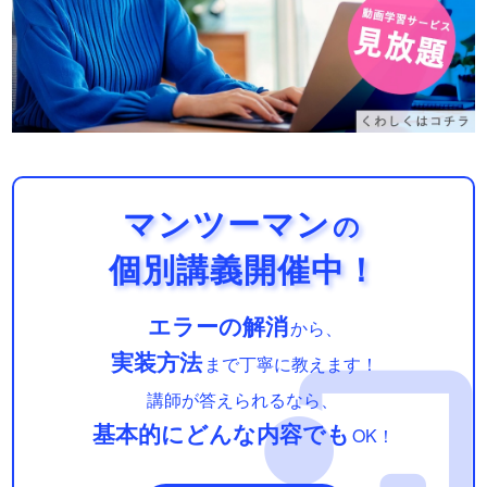
マンツーマン
の
個別講義開催中！
エラーの解消
から、
実装方法
まで丁寧に教えます！
講師が答えられるなら、
基本的にどんな内容でも
OK！