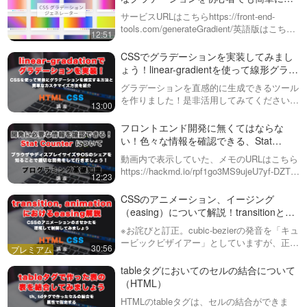
ることができる！CSS ジェネレーター！
サービスURLはこちらhttps://front-end-
tools.com/generateGradient/英語版はこちら
12:51
https://front-end-tools.com/en/gener…
CSSでグラデーションを実装してみまし
ょう！linear-gradientを使って線形グラデ
ーションさせる方法を紹介
グラデーションを直感的に生成できるツール
を作りました！是非活用してみてください！
13:00
https://front-end-tools.com/generateGradient/
グラデーションは画像などを作…
フロントエンド開発に無くてはならな
い！色々な情報を確認できる、Stat
Counterについて紹介！
動画内で表示していた、メモのURLはこちら
https://hackmd.io/rpf1go3MS9ujeU7yf-DZTw
12:23
特定のブラウザでしか使えないCSSや
JavaScriptが存在しますが、そも…
CSSのアニメーション、イージング
（easing）について解説！transitionと
animation
※お詫びと訂正。cubic-bezierの発音を「キュ
ービックビザイアー」としていますが、正し
30:56
くは「キュービックベジェ」です。今回は、
Webデザインで非常に重要な要素である
tableタグにおいてのセルの結合について
「CSSのアニメーション」…
（HTML）
HTMLのtableタグは、セルの結合ができま