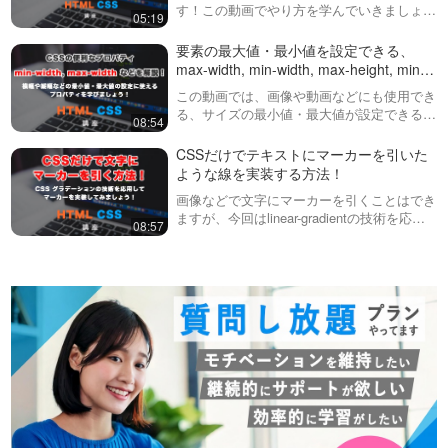
す！この動画でやり方を学んでいきましょ
05:19
う。具体的には、・colspan・rowspanを使
っていきます。前回の動画は以下（tableタ
要素の最大値・最小値を設定できる、
グ基礎）https…
max-width, min-width, max-height, min-
height などについて学びましょう！
この動画では、画像や動画などにも使用でき
る、サイズの最小値・最大値が設定できるプ
08:54
ロパティについて説明しています。- max-
width- min-width- max-height- min-hei…
CSSだけでテキストにマーカーを引いた
ような線を実装する方法！
画像などで文字にマーカーを引くことはでき
ますが、今回はlinear-gradientの技術を応用
08:57
して、文字にCSSのみでマーカーを引いて
みましょう！