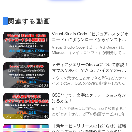
関連する動画
Visual Studio Code（ビジュアルスタジオ
コード）のダウンロードからインストー
ル、日本語化までの手順
Visual Studio Code（以下、VS Code）は、
Microsoft（マイクロソフト）が開発してい
04:51
る無料のエディタです。これはSublime
Text（サブライムテキスト）、Atom（…
メディアクエリーのhoverについて解説！
マウスがホバーできるデバイスでのみア
ニメーションさせる方法！
マウスを乗せることができるPCなどのデバ
イスでのみ、CSSのhoverの指定をしない
06:23
と、スマホなどではタップした瞬間にアニメ
ーションが動いてしまいます。今回の動画で
CSSだけで、文字にグラデーションをか
は、そういったことを防ぐための書き…
ける方法！
※ こちらの動画は現在Youtubeで閲覧するこ
とができません。以下の動画サービスに有料
11:46
登録（プレミアム会員）することで閲覧可能
です。https://factory-programming-mv.c…
【新サービスリリースのお知らせ】複雑
なグラデーションを初心者でも簡単に作