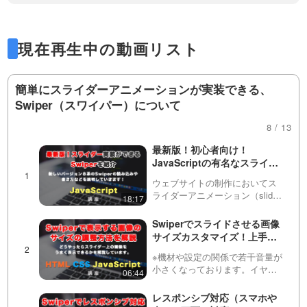
Swiperの基本的な使い方はこちら
現在再生中の動画リスト
https://factory-programming-mv.com/video/
簡単にスライダーアニメーションが実装できる、
NApOJAKrXzE/
Swiper（スワイパー）について
8 / 13
スライダー部分に背景として画像を設定する
最新版！初心者向け！
JavaScriptの有名なスライダ
方法はこちら
ーライブラリ「Swiper（スワ
ウェブサイトの制作においてス
イパー）」を使って、簡単に
https://factory-programming-mv.com/video/
ライダーアニメーション（slider
18:17
スライダーアニメーションを
animation）は必要不可欠なもの
p17v5EZFPkc/
実装してみましょう！
になってきました。ただ、自力
Swiperでスライドさせる画像
で１から実装するのは困難を極
サイズカスタマイズ！上手い
めるので、今回紹介するような
具合にスライダー上に画像を
JSのスラ…
※機材や設定の関係で若干音量が
表示させるには？
Swiperについての動画一覧はこちら（再生リ
小さくなっております。イヤホ
06:44
ンをしていただいた上で音量の
スト）
調整をお願い致します。前回の
レスポンシブ対応（スマホや
動画（下記URL参照）に引き続