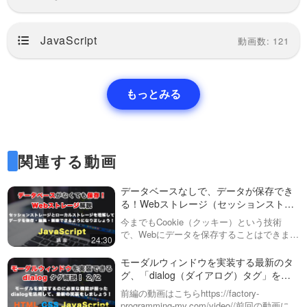
JavaScript
動画数: 121
もっとみる
関連する動画
データベースなしで、データが保存でき
る！Webストレージ（セッションストレ
ージ・ローカルストレージ）について解
今までもCookie（クッキー）という技術
説！
で、Webにデータを保存することはできまし
24:30
たが、新しく出てきたWebストレージを使え
ば、さらに大きなデータを長期間保存可能と
モーダルウィンドウを実装する最新のタ
なりました。この動画では・Ses…
グ、「dialog（ダイアログ）タグ」を活
用した実装！全２回 後編
前編の動画はこちらhttps://factory-
programming-mv.com/video//前回の動画に続