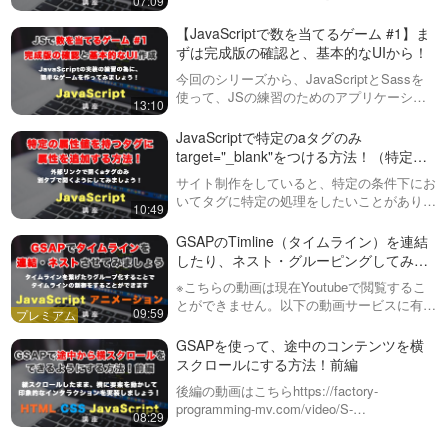
07:09
ヘッダーの表示を切り替えるアニメーション
を実装していきます。第２回目の動画はこち
【JavaScriptで数を当てるゲーム #1】ま
らhttps://fact…
ずは完成版の確認と、基本的なUIから！
今回のシリーズから、JavaScriptとSassを
使って、JSの練習のためのアプリケーショ
13:10
ン作成をおこなっていきます！１回目は、完
成系の確認と、基本的なHTMLなどを組んで
JavaScriptで特定のaタグのみ
いくところから始めていき…
target="_blank"をつける方法！（特定の
属性値を持つタグに属性を付与する方
サイト制作をしていると、特定の条件下にお
法）
いてタグに特定の処理をしたいことがありま
10:49
す。この動画では、aタグのhref属性がhttpか
ら始まる場合にのみ、別のタブで開くtarget
GSAPのTimline（タイムライン）を連結
属性を指定する方法を紹…
したり、ネスト・グルーピングしてみま
しょう！ #14
※こちらの動画は現在Youtubeで閲覧するこ
とができません。以下の動画サービスに有料
09:59
登録（プレミアム会員）することで閲覧可能
です。https://factory-programming-mv.co…
GSAPを使って、途中のコンテンツを横
スクロールにする方法！前編
後編の動画はこちらhttps://factory-
programming-mv.com/video/S-
08:29
YkozogQQU/GSAPの動画リストはこちら
https://factory-program…