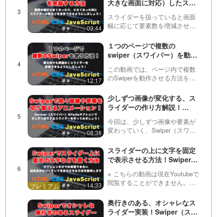
大きな画面に対応）したスラ
https://factory-programming-mv.com/playlis
き、今回はSwiperで画像を表示
イダーをSwiper（スワイパ
させた際のサイズの調…
スライダーを扱っていると画面
ー）で作る方法！
tDetails/PLv7E5OqNAIPwRTKwTNZxHw83
幅に応じて要素数を増減させた
09:44
り、見せ方を変えたくなること
nzrwiuNIl/
があります。この動画では。ス
１つのページで複数の
ワイパーのオプションを使って
swiper（スワイパー）を動か
要素数を変更したり、余白を変
す方法！
更する方法を紹介しています。
この動画では、ページ内で複数
S…
のSwiperを動作させる方法を紹
12:17
介しています。やり方としては
簡単ですが、意外と変数などを
少しずつ画像が変化する、ス
分けなければならないことは調
ライダーの作り方解説！
べても出てこないので、是非こ
JavaScriptの有名プラグイン
の動画で学んでいきましょ…
今回は、少しずつ画像や要素が
「スワイパー（Swiper）」と
変わっていく、Swiper（スワイ
08:38
簡単なオプション変更で、よ
パー）のfadeオプションについ
くあるアニメーションを実装
て解説しています。スライダー
スライダーの上に文字を固定
してみましょう！
プラグインで少しずつ変化する
で表示させる方法！Swiperで
アニメーションが組めることを
各スライダーの上と、スライ
知らない方も多いよう…
※ こちらの動画は現在Youtubeで
ダー全体の上に固定でコンテ
閲覧することができません。以
14:33
ンツを置いておく方法を紹介
下の動画サービスに有料登録
します！
（プレミアム会員）することで
奥行きのある、オシャレなス
閲覧可能です。https://factory-
ライダー実装！Swiper（スワ