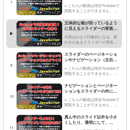
programming-mv.c…
イパー）で左右のスライドを
※ こちらの動画は現在Youtubeで
回転させるオプションと考え
閲覧することができません。以
17:37
方を紹介します！
下の動画サービスに有料登録
（プレミアム会員）することで
立体的な箱が回っているよう
閲覧可能です。https://factory-
に見えるスライダーの実装方
programming-mv.c…
法紹介！Swiper（スワイパ
今回はかなり印象的になる、奥
ー）で奥行きのある印象的な
行きのあるスライダーの実装方
09:26
アニメーションを実装してみ
法を紹介しています。この動画
ましょう！
で紹介しているような3D表現は
スライダーのページネーショ
CSSやJavaScriptの実装だとな
ンやナビゲーション（左右の
かなか手間ですが、Swiperのオ
矢印）をカスタマイズしてお
プションな…
※ こちらの動画は現在Youtubeで
しゃれにする方法！
閲覧することができません。以
37:10
Swiper（スワイパー）を使い
下の動画サービスに有料登録
こなしましょう！
（プレミアム会員）することで
ナビゲーションとページネー
閲覧可能です。https://factory-
ションをスライダーの外に出
programming-mv.c…
す方法！人気のプラグイン
※ こちらの動画は現在Youtubeで
Swiper（スワイパー）での方
閲覧することができません。以
10:45
法を紹介！
下の動画サービスに有料登録
（プレミアム会員）することで
真ん中のスライド以外を小さ
閲覧可能です。https://factory-
くしたり、透明にして、
programming-mv.c…
Swiper（スワイパー）で独自