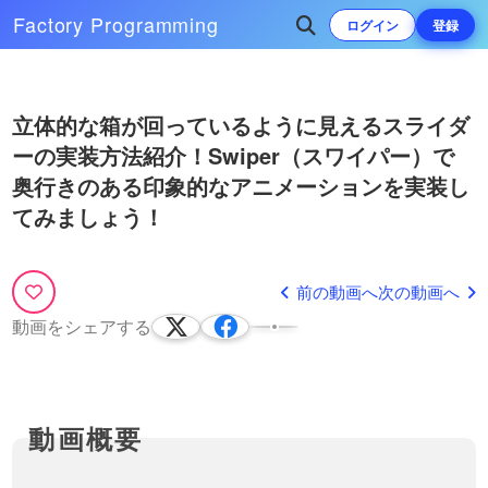
Factory
Programming
ログイン
登録
Play
次によく再生されている動画
立体的な箱が回っているように見えるスライダ
Video
ーの実装方法紹介！Swiper（スワイパー）で
スライダーのページネーションや
ナビゲーション（左右の矢印）を
奥行きのある印象的なアニメーションを実装し
カスタマイズしておしゃれにする
※ こちらの動画は現在Youtubeで閲
てみましょう！
方法！Swiper（スワイパー）を
覧することができません。以下の動
37:10
使いこなしましょう！
画サービスに有料登録（プレミアム
会員）することで閲覧可能です。
ゆっくりと流れ続ける、スライダ
https://factory-programming-mv.c…
前の動画へ
次の動画へ
ーを実装する方法！Swiperを使
って、永遠に横に流れ続けるスラ
この動画では、よくある画像がゆっ
動画をシェアする
イダー
くりと永遠に流れ続けるスライダー
11:29
を実装する方法を紹介しています。
Swiperは通常一定速度でスライドす
る機能はありませんが、transitionの
CSSなどを上書きす…