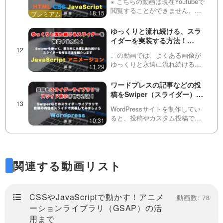
※ こちらの動画は現在Youtubeで
性のあるインパクトあるスラ
閲覧することができません。以
18:15
イダーを作る方法！
下の動画サービスに有料登録
（プレミアム会員）することで
ゆっくりと流れ続ける、スラ
閲覧可能です。https://factory-
イダーを実装する方法！
programming-mv.c…
Swiperを使って、永遠に横に
この動画では、よくある画像が
流れ続けるスライダー
ゆっくりと永遠に流れ続けるス
11:29
ライダーを実装する方法を紹介
しています。Swiperは通常一定
ワードプレスの記事などの投
速度でスライドする機能はあり
稿をSwiper（スライダー）で
ませんが、transitionのCSSなど
スライド表示する方法！
を上書きす…
WordPressサイトを制作してい
ると、投稿やカスタム投稿で作
10:31
成した記事の表示を、スライド
形式で表示したいことがありま
す。今回は、スライダーライブ
ラリの中でも有名なSwiper（ス
関連する動画リスト
ワイパー）という…
CSSやJavaScriptで動かす！アニメ
動画数: 78
ーションライブラリ（GSAP）の活
用まで