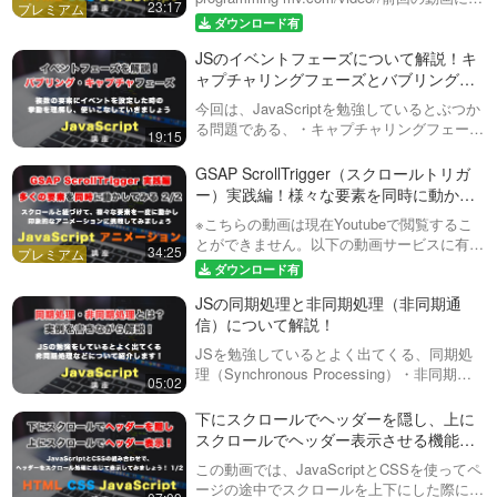
23:17
き、モーダル画面を作成しています。モバイ
ダウンロード有
ルウィンドウの開閉とアニメーションに焦点
JSのイベントフェーズについて解説！キ
を…
ャプチャリングフェーズとバブリングフ
ェーズとは？
今回は、JavaScriptを勉強しているとぶつか
る問題である、・キャプチャリングフェーズ
19:15
（Capturing Phase）・バブリングフェーズ
（Bubbling Phase）について説明していま
GSAP ScrollTrigger（スクロールトリガ
す…
ー）実践編！様々な要素を同時に動かし
て、より印象的なアニメーションを作
※こちらの動画は現在Youtubeで閲覧するこ
る。第２回目（全２回）
とができません。以下の動画サービスに有料
34:25
登録（プレミアム会員）することで閲覧可能
ダウンロード有
です。https://factory-programming-mv.co…
JSの同期処理と非同期処理（非同期通
信）について解説！
JSを勉強しているとよく出てくる、同期処
理（Synchronous Processing）・非同期処
05:02
理（Asynchronous Processing）について解
説しています！あまり意識しない場面も…
下にスクロールでヘッダーを隠し、上に
スクロールでヘッダー表示させる機能を
実装してみましょう！全２回（第１回
この動画では、JavaScriptとCSSを使ってペ
目）
ージの途中でスクロールを上下にした際に、