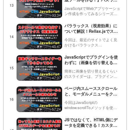
ことによって実現できますが、
ドジェネレーターを１から作
少々難しい部分もあるの…
JavaScriptでWebアプリケーショ
ってみましょう！ まずはファ
ン作成を作ってみるシリーズの
33:34
イルの作成や簡単なパスワー
動画です。ライブコーディング
ド生成から #1
をおこないながら、実際にアプ
パララックス（視差効果）に
リケーションを作っていきま
ついて解説！Rellax.jsでスク
す。実践的なツールを作ること
ロールエフェクト（効果）を
でJavaScri…
今回は、最近のサイトでよく見
かけて、奥行きのある演出を
かけるパララックス
45:47
してみましょう！
（parallax）・視差効果の実装方
法について解説しています。自
JavaScriptでプラグインを使
前で実装するのは難しいため、
わずに（画像を切り替える）
Rellax.js（リラックス）という
スライダーを作ってみましょ
jQuery（ジェイ…
簡単に画像を切り替えるくらい
う！
のスライダーは、プラグインの
47:37
使い方を学習するよりも自作し
たほうが早く作れることがあり
ページ内スムーススクロール
ます。この動画ではHTML, CSS,
と、モーダルメニューをクリ
JavaScriptを使って１からギャラ
ックした後の自動メニュー閉
リーの…
今回はJavaScriptの
じについて！
window.scrollToメソッドを使っ
57:24
て、シンプルなページ内スムー
ススクロールを実装する方法を
JSではなくて、HTML側にデ
紹介しています。単にヘッダー
ータを定義できる！カスタム
のメニューにページ内リンクを