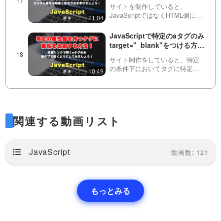
データ属性（data-◯◯）の活
設定する方法と…
サイトを制作していると、
用方法と実践的な活用法につ
JavaScriptではなくHTML側にデ
21:04
いて
ータを定義した方が管理が楽な
場合があります。そういった時
JavaScriptで特定のaタグのみ
に使えるのが、このカスタム属
target="_blank"をつける方
性です！この動画では実際の設
法！（特定の属性値を持つタ
定方法や活用方法など…
サイト制作をしていると、特定
グに属性を付与する方法）
の条件下においてタグに特定の
10:49
処理をしたいことがあります。
この動画では、aタグのhref属性
よくある、郵便番号から住所
がhttpから始まる場合にのみ、別
自動入力を実装する方法を紹
のタブで開くtarget属性を指定す
介 1/2
る方法を紹…
コンタクトフォームや会員登録
関連する動画リスト
の画面などでよく見かける、住
18:29
所の自動登録の実装をしていき
ます！第１回目のこの動画で
JavaScriptのアニメーション
は、簡単な見た目とJSを書いて
JavaScript
ライブラリ「GSAP」を紹
動画数: 121
いきます。２つ目の動画は会員
介！まずは機能とできること
専用です。登録は以下から出来
様々なサイトでよく使われてい
を見ていきます GSAP #1
ま…
る、GSAP（GreenSock
13:38
Animation Platform。読み方はジ
もっとみる
ーサップ）について紹介しま
丸をJSで生成して、テキスト
す！CSSやSASSだけでは難し
と一緒にアニメーションさせ
いアニメーションの制御ができ
てみましょう！ 全２回（第１
る…
※後編の動画ページに、完成版の