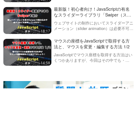
めのアプリケーション作成をお
音量の調整をお願い致します。前回の動画
こなっていきます！１回目は、
データベースなしで、データ
（下記URL参照）に引き続き、今回はSwiper
最新版！初心者向け！JavaScriptの有名
完成系の確認と、基本的なHTML
が保存できる！Webストレー
で画像を表示させた際のサイズの調…
なスライダーライブラリ「Swiper（スワ
などを組んでいくところから始
ジ（セッションストレージ・
イパー）」を使って、簡単にスライダー
めていき…
今までもCookie（クッキー）と
ウェブサイトの制作においてスライダーアニ
ローカルストレージ）につい
アニメーションを実装してみましょう！
いう技術で、Webにデータを保
メーション（slider animation）は必要不可欠
24:30
て解説！
18:17
存することはできましたが、新
なものになってきました。ただ、自力で１か
しく出てきたWebストレージを
ら実装するのは困難を極めるので、今回紹介
マウスの座標をJavaScriptで
マウスの座標をJavaScriptで取得する方
使えば、さらに大きなデータを
するようなJSのスラ…
取得する方法と、マウスを変
法と、マウスを変更・編集する方法 1/2
長期間保存可能となりました。
更・編集する方法 1/2
JavaScriptでマウス座標を取得する方法はい
この動画では・Ses…
JavaScriptでマウス座標を取得す
くつかありますが、今回はその中でも・
る方法はいくつかありますが、
14:58
14:58
offset (X/Y)・client (X/Y)・page (X/Y)とそれ
今回はその中でも・offset
ぞれの特徴について、説明していきた…
(X/Y)・client (X/Y)・page (X/Y)
GSAPで、丸とテキストを効
とそれぞれの特徴について、説
果的にアニメーションさせ
明していきた…
て、簡単なモーショングラフ
※後編の動画ページに、完成版の
ィックスを作ってみましょ
コードをダウンロードすること
18:02
う！前編
ができるリンクを用意していま
す！今回は全２回の動画で、
無限にアニメーションし続け
GSAPを用いたアニメーション
る円。重なった時に反対色に
の作例を紹介しています。縁取
なる実装と組み合わせて、表
りやストライプの円をランダ
※後編の動画ページに、完成版の
現の幅を広げましょう！前編
ム…
コードをダウンロードすること
16:55
ができるリンクを用意していま