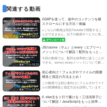
回目） ※後編は動画の概要欄
コードをダウンロードすること
19:22
にあります
関連する動画
ができるリンクを用意していま
す！JavaScriptとCSSを組み合
テキストアニメーション実
わせて、図形とテキストを組み
装！GSAPで一文字ずつ色や
GSAPを使って、途中のコンテンツを横
合わせたアニメーションを実装
位置をランダムに配置して、
スクロールにする方法！後編
してみましょう！…
※後編の動画ページに、完成版の
その後アニメーションしなが
コードをダウンロードすること
※こちらの動画は現在Youtubeで閲覧するこ
11:15
らフェードアウトする！ 全２
ができるリンクを用意していま
とができません。以下の動画サービスに有料
回（第１回目） ※後編は動画
09:01
す！この動画では、一文字ずつ
登録（プレミアム会員）することで閲覧可能
自動で円形にメニューを並べ
の概要欄にあります
ダウンロード有
色や位置や角度をランダムに設
です。https://factory-programming-mv.co…
て、順番にアニメーションさ
定したものを段々と整列させ、
JSのsome（サム）とevery（エブリー）
せる方法！ 全２回（第１回
その後文字列の両端から非表
※後編の動画ページに、完成版の
メソッドについて解説！配列をもっと効
目） ※後編は動画の概要欄に
示…
コードをダウンロードすること
率的に扱ってみましょう！
24:12
あります
今回の動画では、配列を効率的に扱うことが
ができるリンクを用意していま
できる、someとeveryメソッドについて解説
す！この動画ではJavaScriptのア
16:33
クリックしたら、星が散りば
しています。配列内のデータがある条件に１
ニメーションライブラリ
められる「クリックエフェク
つでも一致しているかを判定するsomeと、
初心者向け！フォルダやファイルの階層
「GSAP」を使って、開閉する
ト」をGSAPで実装してみま
配列内のデータがある条件に全…
構造と指定の方法まとめ！
メニューを実装します…
※後編の動画ページに、完成版の
しょう！全２回（第１回目）
コードをダウンロードすること
14:02
この動画では初心者向けにフォルダやファイ
※後編は動画の概要欄にありま
ができるリンクを用意していま
ルの階層構造と指定方法を説明しています。
す
16:44
す！この動画では、クリックし
クリックすると、たくさんの
ファイルのパスが正しくないと、画像などが
た座標をJSで取得し、そこを中
箱が集まってできていくよう
表示されないため、パスの基本的な考え方を
if, else文を１行で書ける！三項演算子に
心にアイコンを外側に広がるよ
なグローバルメニューを
説明します。具体的にはHTMLでの画像…
ついて解説！JavaScriptをもっと効率的
うに表示させてみます。動画…
※後編の動画ページに、完成版の
GSAPで作ってみましょう！
に書く方法。
コードをダウンロードすること