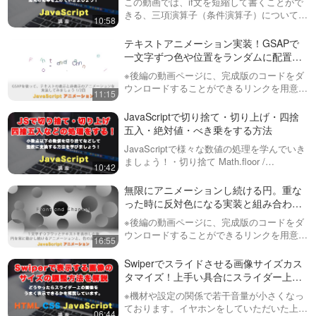
この動画では、if文を短縮して書くことがで
31:14
全２回（第１回目） ※後編は
ができるリンクを用意していま
きる、三項演算子（条件演算子）について説
動画の概要欄にあります
10:58
す！今回の動画では、画面のサ
明しています！他のプログラミング言語でも
下にスクロールでヘッダーを
イズに応じてJavaScriptで箱を作
採用されているこの書き方を学んで、簡単な
隠し、上にスクロールでヘッ
テキストアニメーション実装！GSAPで
り、それをメニューを開く際に
if文を今後はもっと効率よく書いてい…
ダー表示させる機能を実装し
一文字ずつ色や位置をランダムに配置し
ランダムに表示さ…
この動画では、JavaScriptと
てみましょう！全２回（第１
て、その後アニメーションしながらフェ
※後編の動画ページに、完成版のコードをダ
CSSを使ってページの途中でス
07:09
回目）
ードアウトする！ 全２回（第１回目） ※
ウンロードすることができるリンクを用意し
クロールを上下にした際に、ヘ
11:15
後編は動画の概要欄にあります
ています！この動画では、一文字ずつ色や位
ッダーの表示を切り替えるアニ
パララックスや、スクロール
置や角度をランダムに設定したものを段々と
メーションを実装していきま
JavaScriptで切り捨て・切り上げ・四捨
と紐づいてアニメーションで
整列させ、その後文字列の両端から非表示…
す。第２回目の動画はこちら
五入・絶対値・べき乗をする方法
きるGSAPの
https://fact…
この動画から、ScrollTriggerにつ
ScrollTrigger（スクロールト
JavaScriptで様々な数値の処理を学んでいき
いての解説をいくつかの動画に
04:44
リガー）の機能や実例を紹
ましょう！・切り捨て Math.floor /
分けて配信していきます。初回
10:42
介！GSAP ScrollTrigger #1
Math.trunc・切り上げ Math.ceil・四捨五入
の動画では、実例や公式サイト
GSAP ScrollTrigger（スクロ
Math.round・絶対値 Math…
無限にアニメーションし続ける円。重な
のコンテンツなどの紹介をして
ールトリガー）実践編！様々
います。JavaScript（JS）を基
った時に反対色になる実装と組み合わせ
な要素を同時に動かして、よ
礎…
※後編の動画ページに、完成版の
て、表現の幅を広げましょう！前編
り印象的なアニメーションを
※後編の動画ページに、完成版のコードをダ
コードをダウンロードすること
22:09
作る。第１回目（全２回）
ウンロードすることができるリンクを用意し
ができるリンクを用意していま
16:55
ています！GSAPを使ったアニメーション作
す！GSAPやScrollTriggerの動画
【JavaScriptで数を当てるゲ
品のシリーズです。最初、テキストを１文字
Swiperでスライドさせる画像サイズカス
をこれまで配信していますが、
ーム #1】まずは完成版の確認
ずつアニメーションさせながら表示させ…
タマイズ！上手い具合にスライダー上に
今回は多くの機能を取り入れ
と、基本的なUIから！
画像を表示させるには？
て、より実践…
今回のシリーズから、JavaScript
※機材や設定の関係で若干音量が小さくなっ
とSassを使って、JSの練習のた
13:10
ております。イヤホンをしていただいた上で
06:44