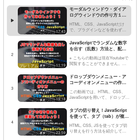
モーダルウィンドウ・ダイア
ログウィンドウの作り方１
（HTML、CSS、JavaScript
HTML、CSS、JavaScriptだけ
で作る）
で、プラグインなどを使わずに
17:43
簡単にモーダルウインドウ
（modal window）やダイアログ
JavaScriptでランダムな数字
ボックス（dialog box）やポップ
を出す（乱数）方法と、配列
アップウィンドウ(pop…
と組み合わせて簡単なアプリ
※ こちらの動画は現在Youtubeで
（おみくじ）を作る方法！
閲覧することができません。以
11:19
下の動画サービスに有料登録
（プレミアム会員）することで
ドロップダウンメニュー・ア
閲覧可能です。https://factory-
コーディオンメニューの作り
programming-mv.c…
方！HTML / CSS / JavaScript
この動画では、HTML、CSS、
でシンプルに作る方法
JavaScriptを用いて、ドロップダ
19:18
ウンメニューの作成方法につい
て解説しています。親メニュー
タブの切り替え！JavaScript
と子供のメニュー(サブメニュー)
を使って、タブ（tab）が複数
を含むドロップダウンメニュー
あっても対応可能なコードを
のHTML…
HTML, CSS, JSを使ってタブ切
書きましょう。HTML/CSSの
り替えを行う方法を紹介してい
23:59
書き方から紹介！
ます。for文を上手く活用するこ