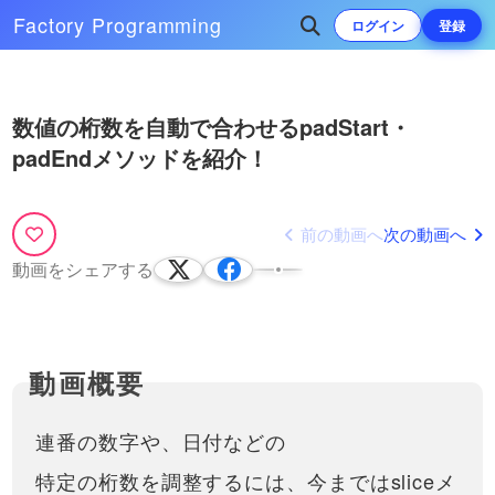
Factory
Programming
ログイン
登録
Play
次によく再生されている動画
数値の桁数を自動で合わせるpadStart・
Video
padEndメソッドを紹介！
JavaScriptでファイル分割する方
法と、import, export文の書き方
を解説！
JS、React.js、Vue.js、Next.js、
Nuxt.jsなどでサイト制作やアプリケ
前の動画へ
次の動画へ
13:58
ーション開発をしていると、ファイ
動画をシェアする
ルを分割したくなってくるタイミン
Webサイトで3D表現ができる
グがあります。JSではその機能が
Three jsとは？特徴やできること
用意され…
などを紹介！
WebGLやWebGPUを効率的に扱う
ことができる、Three.js（スリージ
14:22
ェイエス）について説明していま
す。ライティング（Lighting）・や
物理演算・３Dモデルの読み込みな
どができ、３Dのゲ…
連番の数字や、日付などの
特定の桁数を調整するには、今まではsliceメ