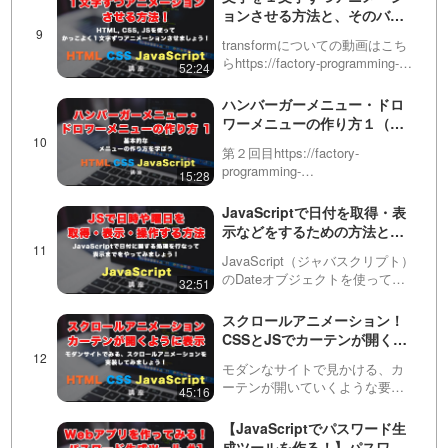
思いますが、今回はユーザーに
ョンさせる方法と、そのバリ
待たせているのを感じさせにく
エーション・考え方を紹介！
いローディン…
transformについての動画はこち
かっこいいCSSアニメーショ
らhttps://factory-programming-
52:24
ンを実装できるようになりま
mv.com/video/今回は、文字を1
しょう！
文字ずつアニメーションで動か
ハンバーガーメニュー・ドロ
す方法を紹介します。最近はア
ワーメニューの作り方１（全
ニメ…
５回）
第２回目https://factory-
programming-
15:28
mv.com/video/qxr9bmn8SUI/第
３回目https://factory-
JavaScriptで日付を取得・表
programming-mv.com/vid…
示などをするための方法とあ
る日付までのカウントダウン
JavaScript（ジャバスクリプト）
をする方法
のDateオブジェクトを使って、
32:51
今日の日時や曜日などを取得・
表示してみましょう！基本が分
スクロールアニメーション！
かったら、明日の今の日時を表
CSSとJSでカーテンが開くよ
示したり、ある日付までのカウ
うに要素を表示！
ントダウン日を…
モダンなサイトで見かける、カ
ーテンが開いていくような要素
45:16
の表示アニメーションについて
解説しています。CSSと
【JavaScriptでパスワード生
JavaScriptをうまく組み合わせる
成ツールを作る！】パスワー