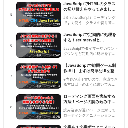
とによって、タブやコンテンツ
JavaScriptでHTMLのクラス
が増えても対応できるようにし
の切り替えをやってみましょ
ます。また、CSSの指定による
う！classListについて解説し
見た目の変更…
JS（JavaScript）コーディング
ています。
でよく使う、クラスの切り替え
12:39
について説明しています。
classListのadd, remove, toggle
JavaScriptで定期的に処理を
を使い分けて、様々な処理がで
する！setIntervalと
きるようになりましょ…
clearIntervalの使い方とその
JavaScriptでタイマーやカウント
コーディング事例
ダウンなど定期的に処理をする
12:42
方法を紹介しています。動画で
は実際にカウントダウンタイマ
【JavaScriptで戦闘ゲーム制
ーを作っているところを説明し
作 #1】 まずは簡単なUIを整え
ながらsetIntervalとclearInt…
て、ゲーム作りの土台作りか
※内容が若干古いので、意識でき
ら作っていきましょう！
る方は以下のように書いてみて
26:13
ください。・アロー関数を使え
るところはアロー関数で書きま
ローディング画面を実装する
しょう。・オブジェクトからデ
方法！ページの読み込み中に
ータを取得するときは、ドット
ローディングアニメーション
を使って書いてください。//…
読み込みが遅いページに対して
を表示させてみましょう！
ローディングアニメーション
19:28
（loading animation）などを実装
しないといけない場面があると
文字を１文字ずつアニメーシ