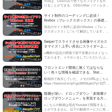
今回は、CSSのみで色々なエフェクトをか
けることができる、CSSのfilter（フィルタ
22:20
ー）プロパティについて説明しています。こ
のプロパティは・blur（ぼかし）・
サイト制作のコーディングに必須！
brightness（明るさ）・c…
flexbox（フレックスボックス）の基礎的
な書き方や考え方を学びましょう！
現在のサイト制作に必須のflexbox（フレッ
クスボックス）について解説しています。・
27:44
display: flexを記述すると、どんな動きにな
るのか？・align-itemsとは？justify-co…
Swiperでスライドさせる画像サイズカス
タマイズ！上手い具合にスライダー上に
画像を表示させるには？
※機材や設定の関係で若干音量が小さくなっ
ております。イヤホンをしていただいた上で
06:44
音量の調整をお願い致します。前回の動画
（下記URL参照）に引き続き、今回はSwiper
フロントエンド開発に無くてはならな
で画像を表示させた際のサイズの調…
い！色々な情報を確認できる、Stat
Counterについて紹介！
動画内で表示していた、メモのURLはこちら
https://hackmd.io/rpf1go3MS9ujeU7yf-DZTw
12:23
特定のブラウザでしか使えないCSSや
JavaScriptが存在しますが、そも…
階層が深い、ドロップダウン「多階層ド
ロップダウンメニュー」を実装する方
法！WordPress（ワードプレス）のカス
※こちらの動画は現在Youtubeで閲覧するこ
タムメニューにも対応！後編
とができません。以下の動画サービスに有料
27:37