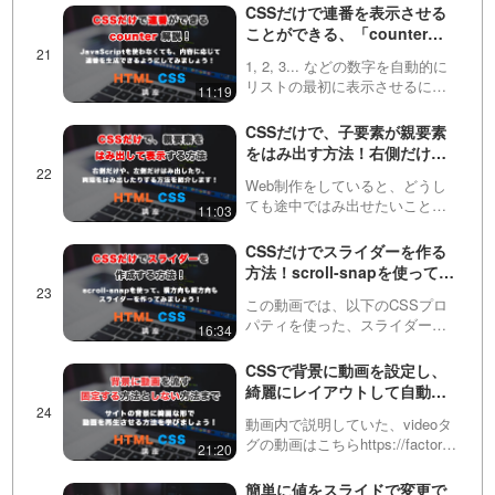
（CSS custom properties for
CSSだけで連番を表示させる
cascading variables）といいま
ことができる、「counter」
す。今回…
紹介！JavaScriptを使わなく
1, 2, 3... などの数字を自動的に
ても、連番で表示できるよう
リストの最初に表示させるに
11:19
にしてみましょう！
は、JavaScriptの力が必要と思わ
れている方が多いと思います。
CSSだけで、子要素が親要素
しかし今回紹介するCSSを使え
をはみ出す方法！右側だけや
ば、簡単にその処理をすること
左側だけはみ出す方法も！
がで…
Web制作をしていると、どうし
ても途中ではみ出せたいことが
11:03
あります。この動画ではCSSだ
けで特殊な計算をすることで、
CSSだけでスライダーを作る
それを実現する方法を紹介して
方法！scroll-snapを使って、
います！
縦にも横にもスライドできる
この動画では、以下のCSSプロ
スライダーを作っていきまし
パティを使った、スライダーの
16:34
ょう！
作成方法をお伝えしていきま
す。・scroll-snap-type・scroll-
CSSで背景に動画を設定し、
snap-alignスクロール位置の制御
綺麗にレイアウトして自動再
を可能にするプロパテ…
生させる方法！
動画内で説明していた、videoタ
グの動画はこちらhttps://factory-
21:20
programming-
mv.com/video/2TAc7dljEUg/動画
簡単に値をスライドで変更で