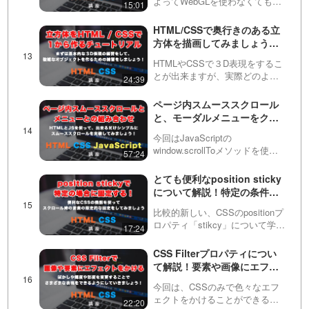
よってWebGLを使わなくても
15:01
CSSのみで3Dの表現ができるよ
うになりました。ただし、
HTML/CSSで奥行きのある立
repeating（繰り返し）機能を活用して、グ
transformで3Dの指定を施したと
方体を描画してみましょう！
しても、立体的にはなりませ
１からコーディングするチュ
ラデーションで背景パターンを作る方法の動
ん。この動画では…
HTMLやCSSで３D表現をするこ
ートリアルを公開
とが出来ますが、実際どのよう
24:39
画はこちら
にコーディングしたら良いか分
からないこともあると思いま
ページ内スムーススクロール
https://factory-programming-mv.com/video/
す。この動画ではまず基本的な
と、モーダルメニューをクリ
立方体をHTML / CSSのみで１か
ックした後の自動メニュー閉
0j7WCSxlEog/
ら作ることによっ…
今回はJavaScriptの
じについて！
window.scrollToメソッドを使っ
57:24
て、シンプルなページ内スムー
ススクロールを実装する方法を
とても便利なposition sticky
紹介しています。単にヘッダー
について解説！特定の条件で
のメニューにページ内リンクを
スクロール時に要素を固定し
設定する方法と…
比較的新しい、CSSのpositionプ
ましょう！
ロパティ「stikcy」について学び
17:24
ましょう！この値の特徴を学ぶ
ことで、absoluteとfixedを組み
CSS Filterプロパティについ
合わせたような機能を実装する
て解説！要素や画像にエフェ
ことができます！
クトをつけて、さまざまな表
今回は、CSSのみで色々なエフ
現をしてみましょう！
ェクトをかけることができる、
22:20