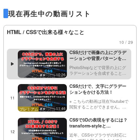
ィング。繰り返し）プロパテ
つ…
する為のCSSのみで、ストライ
31:30
ィを使って、様々なパターン
https://factory-programming-mv.com/video/
プなどの背景パターンを作る方
現在再生中の動画リスト
を作ってみましょう！
法を紹介しています。linear-
CSSだけでテキストにマーカ
CEljNXV_ke8/
gradient・radial-gradient・conic-
ーを引いたような線を実装す
gradient…
る方法！
HTML / CSSで出来る様々なこと
画像などで文字にマーカーを引
くことはできますが、今回は
08:57
10 / 29
より複雑な線形グラデーションの指定をする
linear-gradientの技術を応用し
て、文字にCSSのみでマーカー
CSSだけで画像の上にグラデ
ための動画はこちら
を引いてみましょう！
ーションや背景パターンを重
ねる方法！
https://factory-programming-mv.com/video/
PhotoShopなどで背景の上にグ
ラデーションを合成することは
10:26
6AqNfA8Q0WY/
できますが、今回はCSSの
background-imageとlinear-
CSSだけで、文字にグラデー
gradientなどを使ってCSSのみで
ションをかける方法！
実装する方法を紹介し…
円形（radial-gradident）グラデーションの
※ こちらの動画は現在Youtubeで
閲覧することができません。以
11:46
動画はこちら
下の動画サービスに有料登録
（プレミアム会員）することで
CSSで3Dの表現をするには？
https://factory-programming-mv.com/video/
閲覧可能です。https://factory-
transform-styleと
programming-mv.c…
perspectiveについて紹介！
DuPVQralVL0/
近年、CSSやブラウザの対応に