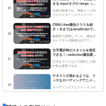
内で説明していた、object-fit…
きる inputタグの range（レ
ンジ）を紹介！
今回の動画では、Webページ内
でスライダー（スライドバー）
11:53
として機能するHTMLのinputタ
グのtype属性の一つ、
CSSの:has擬似クラスを紹
「range（レンジ）」について説
介！今まではJavaScriptでし
明しています。このtypeを使う
かできなかった指定をCSSの
と、数値の入力…
動画内で説明していた、過去の
みで実装
セレクターの動画は以下で
13:03
す。・基礎編https://factory-
programming-
文字選択時のスタイルを指定
mv.com/video/AYp_SDYuEB8/・
できる！::selection擬似要素
応用編https://fa…
について
文字をマウスなどで選択した時
の色を変更できる、
07:03
selection（セレクション）とい
うものがあります。これが指定
テキストが流れるような、リ
されていると、サイトのデザイ
ッチなローディングアニメー
ンとの統一性が取れるので、是
ションを実装してみましょ
非覚えておきましょう！
ローディングアニメーションの
う！
パターンは色々とありますが、
29:06
今回は文字を使ったいくつかの
パターンを実装してみましょ
四角形を使ったリッチなロー
う。アイディア次第で色々な形
ディングアニメーションを実