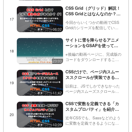
CSSのfilter（フィルター）プロ
パティについて説明していま
CSS Grid（グリッド）解説！
す。このプロパティは・blur（ぼ
CSS Gridとはなんなのか？ど
かし）・brightness（明るさ）・
ういう場面で使われるのか？
c…
今回からいくつかの動画でCSS
などを紹介します！ #1
Gridのシリーズを配信していき
06:02
ます。第１回目のこちらの動画
では、CSS Grid（グリッド）と
サイトに雪を降らせるアニメ
はなんなのか？どういった部分
ーションをGSAPを使って実
で使われるのか？を紹介してい
装してみましょう！ 全２回
きます。要素を…
※後編の動画ページに、完成版の
（第１回目）
コードをダウンロードすること
23:03
ができるリンクを用意していま
す！今回は、GSAP（アニメー
CSSだけで、ページ内スムー
ションライブラリ）を使って、
ススクロールが実装できる！
雪を降らせるアニメーションを
scroll-behaviorについて解
作ってみます。画像を使わず…
以前は、JSでしかできなかった
説！
ページ内スムーズスクロール
11:42
が、CSSのみで実装できるよう
になりました！この動画で
CSSで変数を定義できる「カ
は、・scroll-behavior・scroll-
スタムプロパティ」を紹介！
margin-topを使って、実装し…
よく使う値を定義して効率化
近年CSSでも、Sassなどのよう
しましょう！
に変数を定義できるようになり
10:09
ました！カスタムプロパティ