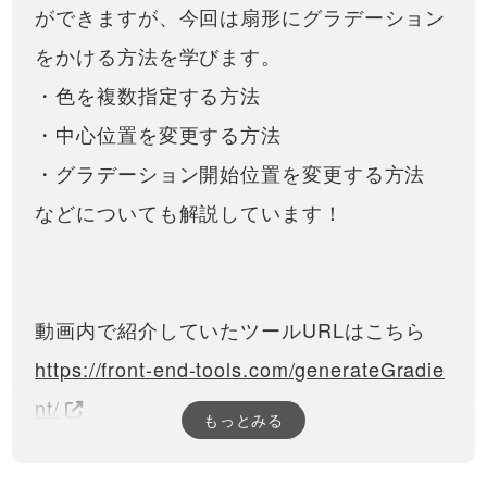
たら画像を拡大・大きくする
ができますが、今回は扇形にグラデーション
メディアサイトなどでよくあ
アニメーションの実装方法！
る、記事にマウスを乗せた時に
31:10
をかける方法を学びます。
画像を大きくする処理について
紹介しています。よくJavaScript
スクロールアニメーション！
・色を複数指定する方法
を使わないとできないのではな
CSSとJSでカーテンが開くよ
いか？と質問を受けますが、
うに要素を表示！
・中心位置を変更する方法
HTML / CSSの…
モダンなサイトで見かける、カ
ーテンが開いていくような要素
45:16
・グラデーション開始位置を変更する方法
の表示アニメーションについて
解説しています。CSSと
CSSで円形グラデーション！
などについても解説しています！
JavaScriptをうまく組み合わせる
（radial-gradient） 中心から
ことによって実現できますが、
外側に向かって、グラデーシ
少々難しい部分もあるの…
CSSでは様々なグラデーション
ョンさせる方法を学んでいき
をかけることができますが、今
17:55
ます！
回は円形にグラデーションをか
ける方法を学びます。・色を複
CSSで扇形にグラデーショ
動画内で紹介していたツールURLはこちら
数指定する方法・中心位置を変
ン！（conic-gradient） 時計
更する方法・グラデーション開
回りに色を段々と変化させる
https://front-end-tools.com/generateGradie
始位置を変更する方法などに
CSSでは様々なグラデーション
方法を解説します！
つ…
をかけることができますが、今
14:01
nt/
回は扇形にグラデーションをか
もっとみる
ける方法を学びます。・色を複
CSSだけで背景パターン・模
数指定する方法・中心位置を変
様を生成する方法！グラデー
更する方法・グラデーション開
ションのrepeating（リピーテ
線形グラデーション基礎の動画はこちら
始位置を変更する方法などに
今回は、グラデーションを指定