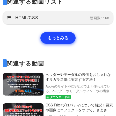
関連する動画リスト
にできますので、この動画で基
装してみましょう！
本的な考え方を学びましょう。
ローディングアニメーションの
JS…
パターンは色々とありますが、
25:35
今回は四角を使ったいくつかの
HTML/CSS
動画数: 168
パターンを実装してみましょ
う。アイディア次第で色々な形
にできますので、この動画で基
本的な考え方を学びましょう。
もっとみる
JS…
関連する動画
ヘッダーやモーダルの裏側をおしゃれな
すりガラス風に実装する方法！
AppleのサイトやiOSなどでよく使われてい
る、ヘッダーやモーダルウィンドウの裏側を
15:18
ぼかしてすりガラス風にする実装をしてみま
ダウンロード有
しょう！具体的には、backdrop-filter（バッ
CSS Filterプロパティについて解説！要素
クドロップフィル…
や画像にエフェクトをつけて、さまざま
な表現をしてみましょう！