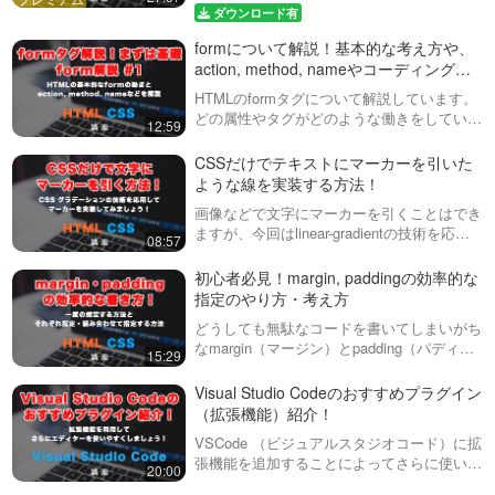
登録（プレミアム会員）することで閲覧可能
ダウンロード有
です。https://factory-programming-mv.co…
formについて解説！基本的な考え方や、
action, method, nameやコーディング例
まで form#1
HTMLのformタグについて解説しています。
どの属性やタグがどのような働きをしている
12:59
のか？そして、マークアップする際の基本的
考え方などについても紹介しています。動画
CSSだけでテキストにマーカーを引いた
内で説明していたdl, dt, …
ような線を実装する方法！
画像などで文字にマーカーを引くことはでき
ますが、今回はlinear-gradientの技術を応用
08:57
して、文字にCSSのみでマーカーを引いて
みましょう！
初心者必見！margin, paddingの効率的な
指定のやり方・考え方
どうしても無駄なコードを書いてしまいがち
なmargin（マージン）とpadding（パディン
15:29
グ）について説明しています。margin:
10px;margin: 10px 20px;margin: …
Visual Studio Codeのおすすめプラグイン
（拡張機能）紹介！
VSCode （ビジュアルスタジオコード）に拡
張機能を追加することによってさらに使いや
20:00
すくしていきましょう！全般的に使えるもの