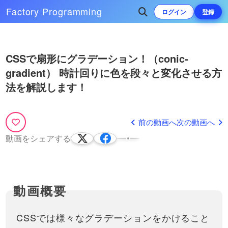
Factory
Programming
ログイン
登録
Play
CSSだけで、文字列の省略を
次によく再生されている動画
簡単にする方法！
CSSで扇形にグラデーション！（conic-
Video
gradient） 時計回りに色を段々と変化させる方
JavaScriptなどでも実装できます
CSSだけで背景パターン・模様を
が、CSSのみでも簡単に文字を
11:43
生成する方法！グラデーションの
法を解説します！
途中で省略する方法はありま
repeating（リピーティング。繰
今回は、グラデーションを指定する
す。今回はtext-ellipsisというプ
文字を１文字ずつアニメーシ
り返し）プロパティを使って、
為のCSSのみで、ストライプなどの
ロパティを使って、記事の一覧
ョンさせる方法と、そのバリ
31:30
様々なパターンを作ってみましょ
背景パターンを作る方法を紹介して
に表示されている文字列を省略
エーション・考え方を紹介！
前の動画へ
次の動画へ
う！
います。linear-gradient・radial-
し…
transformについての動画はこち
かっこいいCSSアニメーショ
gradient・conic-gradient…
らhttps://factory-programming-
動画をシェアする
52:24
ンを実装できるようになりま
mv.com/video/今回は、文字を1
しょう！
文字ずつアニメーションで動か
CSSでグラデーションを実装
す方法を紹介します。最近はア
してみましょう！linear-
ニメ…
gradientを使って線形グラデ
グラデーションを直感的に生成
ーションさせる方法を紹介
できるツールを作りました！是
13:00
非活用してみてください！
https://front-end-
CSSで、記事（リンクなど）
CSSでは様々なグラデーションをかけること
tools.com/generateGradient/グラ
にマウスホバー（hover）し
デーションは画像などを作…