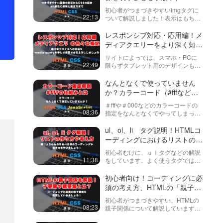
性について…
上手く指定する方法などを紹介
初心者がつまづきやすいimgタグに
しています！
22:13
ついて解説しました！表示はもちろ
ん、サイズ（height, width）の指定
やスマホなどに対応する方法、alt属
レスポンシブ対応・応用編！メ
性の書き方（SEO、 アクセシビリテ
ディアクエリーをより深く知っ
ィ、代替テキス…
て、様々な大きさのスマホ・タ
サイトによっては、スマホ・PCに
ブレットなどに対応していく方
22:49
限らずタブレット用のデザインも必
法を紹介します。
要になります。そうすると、かなり
複雑な構造なCSSを書いていかなけ
なんとなくで使っていません
ればなりません。この動画では複数
か？カラーコード（#fffなど）
の条件を一度に指定する方法から、
を徹底解説！
＃fffや＃000などのカラーコードの
実際…
08:36
指定をなんとなくでやってしまって
いませんか？今回はそんな曖昧なと
ころを払拭しましょう！
ul、ol、li タグ説明！HTMLコ
ーディングにおけるリストの作
り方と考え方
初心者むけに、ｕｌタグなどの解説
11:38
をしています。よく使うタグではあ
りますが、どういった書き方や考え
方をしたら良いのか？がなかなか分
初心者向け！コーディングに必
かりづらいタグですので、この動画
須の考え方、HTMLの「親子関
で理解していっていただければと思
係」と「インデント」の揃え方
初心者がつまづきやすい、HTMLの
います。
解説
08:23
親子関係について解説しています。
子要素や親要素、子孫要素、祖先要