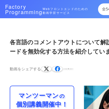
Factory
Webフロントエンドのための
Programming
動画学習サービス
次によく再生されている動画
各言語のコメントアウトについて解
ードを無効化する方法を紹介してい
HTML、CSS爆速コーディングツール
EmmetのチートシートURLは以下です。https:
CSS（シーエスエス）のコーディングを劇
15:00
動画をシェアする
マンツーマン
の
個別講義開催中！