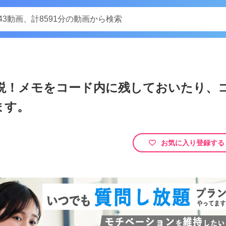
Play
説！メモをコード内に残しておいたり、
Video
ます。
！Emmet（エメット）基礎編
//docs.emmet.io/cheat-sheet/紹介するのは、HTML（エイチティーエムエル）と
…
お気に入り登録する