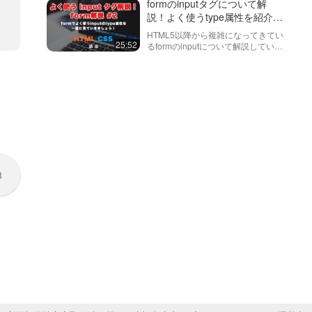
素とは何か？などを解説していま
formのinputタグについて解
す。
説！よく使うtype属性を紹介
し、実際の表示なども確認して
HTML5以降から複雑になってきてい
いきます！ form#2
25:52
るformのinputについて解説していま
す。かなり種類が多いので、よく使
うものを抜粋して紹介しています。
それから、それぞれの機能やスマホ
で見たときにどう変わるか…
8