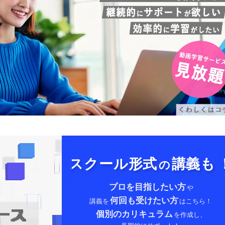
スクール形式
講義も
の
プロを目指したい方
や
何回も受けたい方
講義を
はこちら！
個別のカリキュラム
を作成し、