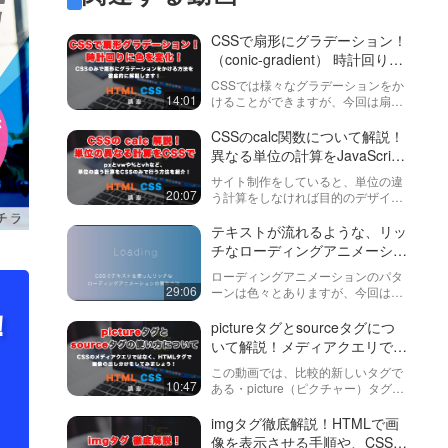
CSSで扇形にグラデーション！
（conic-gradient） 時計回りに
色を段々と変化させる方法を解
CSSでは様々なグラデーションをか
説します！
14:01
けることができますが、今回は扇形
にグラデーションをかける方法を学
びます。・色を複数指定する方法・
CSSのcalc関数について解説！
中心位置を変更する方法・グラデー
異なる単位の計算をJavaScript
ション開始位置を変更する方法など
を使わずにする方法を学びまし
サイト制作をしていると、単位の違
につ…
ょう！
20:07
う計算をしなければ目的のデザイン
を作れないことがあります。この動
画では、そんな時に使えるCSSの
テキストが流れるような、リッ
「calc」（カルク）関数の使い方・
チなローディングアニメーショ
考え方を紹介しています。また、実
ンを実装してみましょう！
ローディングアニメーションのパタ
際…
29:06
ーンは色々とありますが、今回は文
字を使ったいくつかのパターンを実
！
装してみましょう。アイディア次第
pictureタグとsourceタグにつ
で色々な形にできますので、この動
いて解説！メディアクエリでは
画で基本的な考え方を学びましょ
なくて、HTMLタグで画像を切
この動画では、比較的新しいタグで
う。JS…
り替えてみましょう！
10:47
ある・picture（ピクチャー）タグ・
source（ソース）タグについて説明
しています。sourceタグに記述する
imgタグ徹底解説！HTMLで画
ことができる・media属性・type属
像を表示させる手順や、CSSで