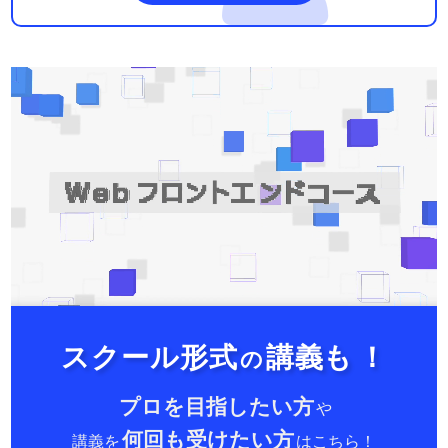
スクール形式
講義も
！
の
プロを目指したい方
や
何回も受けたい方
講義を
はこちら！