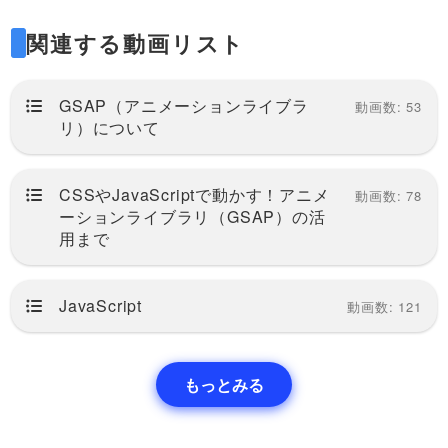
第回目のこちらの動画では、まず基本的なH
関連する動画リスト
TMLとCSSを組んでGSAPのtoメソッドで動
かしてみるところまでをやってみます。
GSAP（アニメーションライブラ
動画数: 53
リ）について
第１回目の動画はこちら
CSSやJavaScriptで動かす！アニメ
動画数: 78
https://factory-programming-mv.com/video/
ーションライブラリ（GSAP）の活
用まで
vCI_URBsBXo/
JavaScript
動画数: 121
もっとみる