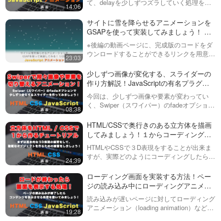
て、delayを少しずつズラしていく処理を簡
14:06
単に書く方法を説明していきます。第１回目
のこちらの動画では、まず基本的なHTMLと
サイトに雪を降らせるアニメーションを
CSSを組んでGSAPのt…
GSAPを使って実装してみましょう！ 全
２回（第１回目）
※後編の動画ページに、完成版のコードをダ
ウンロードすることができるリンクを用意し
23:03
ています！今回は、GSAP（アニメーション
ライブラリ）を使って、雪を降らせるアニメ
少しずつ画像が変化する、スライダーの
ーションを作ってみます。画像を使わず…
作り方解説！JavaScriptの有名プラグイ
ン「スワイパー（Swiper）」と簡単なオ
今回は、少しずつ画像や要素が変わってい
プション変更で、よくあるアニメーショ
く、Swiper（スワイパー）のfadeオプション
08:38
ンを実装してみましょう！
について解説しています。スライダープラグ
インで少しずつ変化するアニメーションが組
HTML/CSSで奥行きのある立方体を描画
めることを知らない方も多いよう…
してみましょう！１からコーディングす
るチュートリアルを公開
HTMLやCSSで３D表現をすることが出来ま
すが、実際どのようにコーディングしたら良
24:39
いか分からないこともあると思います。この
動画ではまず基本的な立方体をHTML / CSS
ローディング画面を実装する方法！ペー
のみで１から作ることによっ…
ジの読み込み中にローディングアニメー
ションを表示させてみましょう！
読み込みが遅いページに対してローディング
アニメーション（loading animation）などを
19:28
実装しないといけない場面があると思います