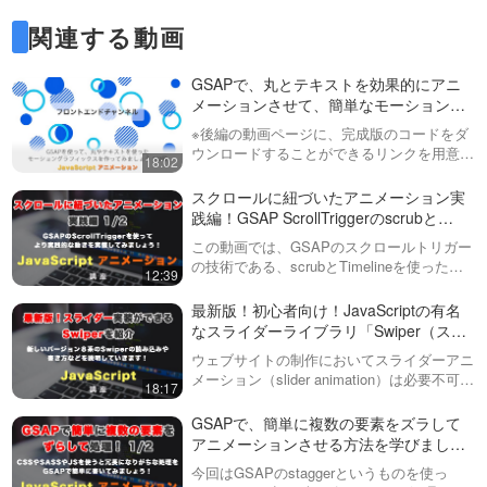
関連する動画
GSAPで、丸とテキストを効果的にアニ
メーションさせて、簡単なモーショング
ラフィックスを作ってみましょう！前編
※後編の動画ページに、完成版のコードをダ
ウンロードすることができるリンクを用意し
18:02
ています！今回は全２回の動画で、GSAPを
用いたアニメーションの作例を紹介していま
スクロールに紐づいたアニメーション実
す。縁取りやストライプの円をランダム…
践編！GSAP ScrollTriggerのscrubと
Timelineを使ってみましょう！ 全２回
この動画では、GSAPのスクロールトリガー
（第１回目）GSAP ScrollTrigger #5
の技術である、scrubとTimelineを使った実
12:39
践的なコーディング方法を学んでいきます。
今回は、ファーストビューで通常のGSAPの
最新版！初心者向け！JavaScriptの有名
アニメーションをおこな…
なスライダーライブラリ「Swiper（スワ
イパー）」を使って、簡単にスライダー
ウェブサイトの制作においてスライダーアニ
アニメーションを実装してみましょう！
メーション（slider animation）は必要不可欠
18:17
なものになってきました。ただ、自力で１か
ら実装するのは困難を極めるので、今回紹介
GSAPで、簡単に複数の要素をズラして
するようなJSのスラ…
アニメーションさせる方法を学びましょ
う！全２回（第１回目） GSAP #5
今回はGSAPのstaggerというものを使っ