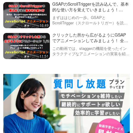
が、今回はユーザーに待たせているのを感じ
GSAPのScrollTriggerを読み込んで、基本
させにくいローディン…
的な使い方を覚えていきましょう！
GSAP ScrollTrigger #2
まずははじめの一歩。GSAPと
ScrollTrigger（スクロールトリガー）を読み
16:49
込み、基礎的な考え方や記述方法などを学ん
でいきましょう！動画内で説明していた、
クリックした所から広がるようにGSAP
GSAPの各URLはこちらhttps…
でアニメーションしてみましょう！ 全２
回（第１回目） GSAP #15
この動画では、staggerの機能を使ったイン
タラクティブなアニメーションの実装を紹介
11:51
しています。staggerの・grid・axis・from・
amount・yoyoEaseなどを使って、より高
度…