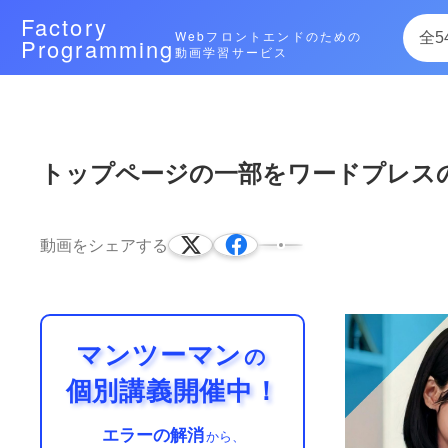
Factory
Webフロントエンドのための
Programming
動画学習サービス
次によく再生されている動画
トップページの一部をワードプレ
WordPressでグローバルな
て、管理しましょう！
動画をシェアする
※こちらの動画は現在Youtubeで閲覧す
05:55
可能です。https://factory-programming-mv.
マンツーマン
の
個別講義開催中！
エラーの解消
から、