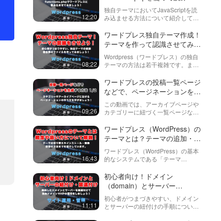
ませる方法！
独自テーマにおいてJavaScriptを読
12:20
み込ませる方法について紹介してい
ます。今回は公式でも推奨されてい
るfunctions.phpに記載する方法を使
ワードプレス独自テーマ作成！
っています。また、
テーマを作って認識させてみま
wp_enqueue_scr…
しょう！
Wordpress（ワードプレス）の独自
08:22
テーマの方法は若干複雑です。まず
は、どのようにしたらオリジナルの
テーマが読み込まれるのかをみてい
ワードプレスの投稿一覧ページ
きましょう！
などで、ページネーションを自
動生成する方法！前編（全２
この動画では、アーカイブページや
回）
09:26
カテゴリーに紐づく一覧ページなど
で、ページネーションを自動生成す
る方法を紹介しています。意外と複
ワードプレス（WordPress）の
雑な関数などを使う為、初心者がつ
テーマとは？テーマの追加・削
まづきやすいポイントなのでこの動
除の方法と、テーマの検索方
ワードプレス（WordPress）の基本
画でし…
法・アップロードの考え方から
16:43
的なシステムである「テーマ
方法までを紹介！
（theme）」について説明していま
す。テーマとは簡単に言うと「テン
初心者向け！ドメイン
プレート」のようなものですが、テ
（domain）とサーバー
ーマの大きな違いを画面を一緒に
（server）の紐付け・関連付け
初心者がつまづきやすい、ドメイン
み…
について
11:11
とサーバーの紐付けの手順について
説明しています。別の動画で説明し