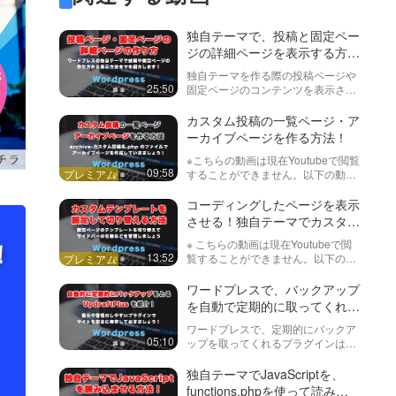
独自テーマで、投稿と固定ペー
ジの詳細ページを表示する方
法！
独自テーマを作る際の投稿ページや
25:50
固定ページのコンテンツを表示させ
る方法を見ていきます。必須となる
関数や書き方などがありますので、
カスタム投稿の一覧ページ・ア
この動画で学んでいきましょう！ち
ーカイブページを作る方法！
なみにこの動画では基本的な部分し
※こちらの動画は現在Youtubeで閲覧
か紹介…
09:58
することができません。以下の動画
サービスに有料登録（プレミアム会
員）することで閲覧可能です。
コーディングしたページを表示
https://factory-programming-mv.co…
させる！独自テーマでカスタム
テンプレートを設定・切り替え
！
※ こちらの動画は現在Youtubeで閲
る方法
13:52
覧することができません。以下の動
画サービスに有料登録（プレミアム
会員）することで閲覧可能です。
ワードプレスで、バックアップ
https://factory-programming-mv.c…
を自動で定期的に取ってくれ
る！UpdraftPlus 紹介
ワードプレスで、定期的にバックア
05:10
ップを取ってくれるプラグインは他
にもありますが、今回は復元のしや
すい、UpdraftPlus（アップドラフト
独自テーマでJavaScriptを、
プラス）を紹介します。
functions.phpを使って読み込