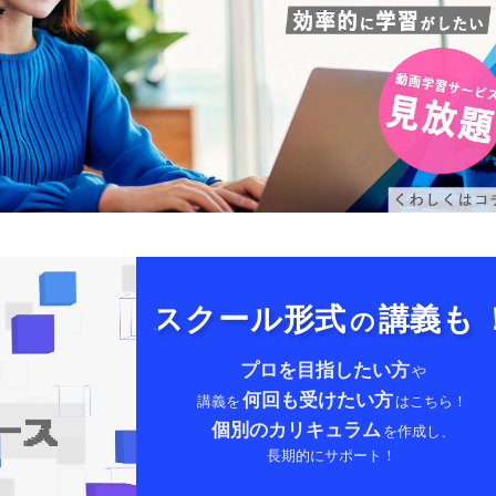
スクール形式
講義も
の
プロを目指したい方
や
何回も受けたい方
講義を
はこちら！
個別のカリキュラム
を作成し、
長期的にサポート！