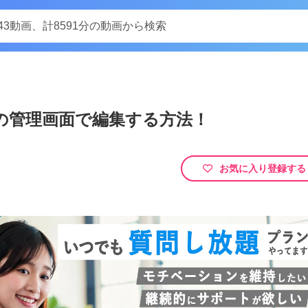
Play
スの管理画面で編集する方法！
Video
変数・関数を定義する方法。サイト全体で共通して呼び出したいデータをまとめ
お気に入り登録する
ることができません。以下の動画サービスに有料登録（プレミアム会員）することで閲
co…