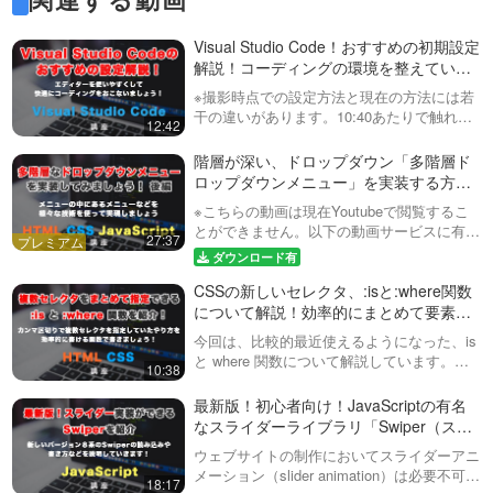
Visual Studio Code！おすすめの初期設定
解説！コーディングの環境を整えていき
ましょう！
※撮影時点での設定方法と現在の方法には若
干の違いがあります。10:40あたりで触れて
12:42
いるEmmetのVariablesの設定について、現
在の手順は以下の通りです。1. 検索欄で
階層が深い、ドロップダウン「多階層ド
「emmet vari…
ロップダウンメニュー」を実装する方
法！WordPress（ワードプレス）のカス
※こちらの動画は現在Youtubeで閲覧するこ
タムメニューにも対応！後編
とができません。以下の動画サービスに有料
27:37
登録（プレミアム会員）することで閲覧可能
ダウンロード有
です。https://factory-programming-mv.co…
CSSの新しいセレクタ、:isと:where関数
について解説！効率的にまとめて要素を
指定可能！
今回は、比較的最近使えるようになった、is
と where 関数について解説しています。
10:38
Sassを使っている方は、ネストして書ける
ので、あまりメリットを感じないかもしれま
最新版！初心者向け！JavaScriptの有名
せんが、CSSのみで記述して…
なスライダーライブラリ「Swiper（スワ
イパー）」を使って、簡単にスライダー
ウェブサイトの制作においてスライダーアニ
アニメーションを実装してみましょう！
メーション（slider animation）は必要不可欠
18:17