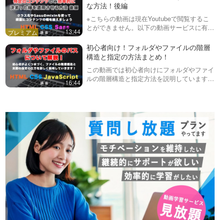
ーション開始位置を変更する方法などにつ…
な方法！後編
※こちらの動画は現在Youtubeで閲覧するこ
とができません。以下の動画サービスに有料
13:44
登録（プレミアム会員）することで閲覧可能
です。https://factory-programming-mv.co…
初心者向け！フォルダやファイルの階層
構造と指定の方法まとめ！
この動画では初心者向けにフォルダやファイ
ルの階層構造と指定方法を説明しています。
16:44
ファイルのパスが正しくないと、画像などが
表示されないため、パスの基本的な考え方を
説明します。具体的にはHTMLでの画像…