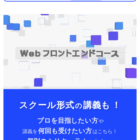
スクール形式
講義も
！
の
プロを目指したい方
や
何回も受けたい方
講義を
はこちら！