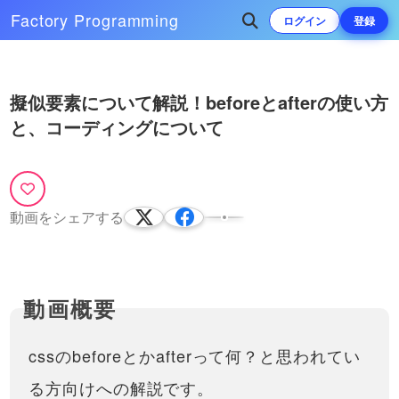
Factory
Programming
ログイン
登録
Play
次によく再生されている動画
擬似要素について解説！beforeとafterの使い方
Video
と、コーディングについて
初心者向け！text-align徹底解
説！テキスト以外にも有効な理由
とその事例について解説！
※機材の関係で音量が小さくなって
おります。ご注意ください。レイア
11:57
ウトでよく使うtext-alignについて紹
動画をシェアする
介しています！実はこのCSSプロパ
ティは文字だけに効く訳ではありま
せん！画像やaタグなどの…
cssのbeforeとかafterって何？と思われてい
る方向けへの解説です。