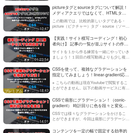
なものになってきました。ただ、自力で１か
ら実装するのは困難を極めるので、今回紹介
pictureタグとsourceタグについて解説！
するようなJSのスラ…
メディアクエリではなくて、HTMLタグ
で画像を切り替えてみましょう！
この動画では、比較的新しいタグである・
picture（ピクチャー）タグ・source（ソー
10:47
ス）タグについて説明しています。sourceタ
グに記述することができる・media属性・
【実践！サイト模写コーディング！初心
type属性について…
者向け】 記事の一覧が並ぶサイトの作り
方！解説しながらHTML/CSSを書いてい
サイトを１から作る練習を一緒にやっていき
きます！レスポンシブ（スマホ）対応ま
ましょう！１回目の模写動画よりも少し複座
01:23:54
で！
なサイトを解説しながら模写しています（た
だし、今回も前に私が作ったサイトです）実
CSSを使って、複雑なグラデーションを
践的な為、分からないことがあれば下のH…
指定してみましょう！linear-gradient応用
編！
※ こちらの動画は現在Youtubeで閲覧するこ
とができません。以下の動画サービスに有料
18:43
登録（プレミアム会員）することで閲覧可能
です。https://factory-programming-mv.c…
CSSで扇形にグラデーション！（conic-
gradient） 時計回りに色を段々と変化さ
せる方法を解説します！
CSSでは様々なグラデーションをかけるこ
とができますが、今回は扇形にグラデーショ
14:01
ンをかける方法を学びます。・色を複数指定
する方法・中心位置を変更する方法・グラデ
コンテンツを一定の幅で固定する効率的