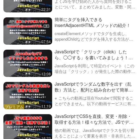
よくJSを学び始めた人から質問を受けるこ
とについて、まとめてみました。変数・関数
22:31
名のエラー、スコープ、型などについてと、
その対策や普段から気をつけることなどにつ
簡単にタグを挿入できる
いて説明しています。動画内で紹介してい…
insertAdjacentHTML メソッドの紹介！
createElementメソッドでタグを生成し、
appendChildなどでタグを挿入する方法があ
07:54
りますが、insertAdjacentHTML（インサー
トアジェーソン）はもっと簡単にタグを挿入
JavaScriptで「クリック（click）した
す…
ら、◯◯する」を書いてみましょう！と
ても良く使うaddEventListener（イベン
JavaScriptを利用して特定のイベント（この
トリスナー）を解説！
場合は「クリック」）が発生した際の動作を
13:08
定義する方法を解説しています。主に
「addEventListener」（イベントリスナー、
JavaScriptでランダムな数字を出す（乱
イベントを監視する…
数）方法と、配列と組み合わせて簡単な
アプリ（おみくじ）を作る方法！
※ こちらの動画は現在Youtubeで閲覧するこ
とができません。以下の動画サービスに有料
11:19
登録（プレミアム会員）することで閲覧可能
です。https://factory-programming-mv.c…
JavaScriptでCSSを直接、変更・削除・
取得する方法！様々な方法で、JSでデザ
インを変更しましょう！
他の動画では、JavaScriptでクラスを切り替
えることによって要素を表示・非表示した
16:23