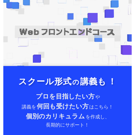
スクール形式
講義も
！
の
プロを目指したい方
や
何回も受けたい方
講義を
はこちら！
個別のカリキュラム
を作成し、
長期的にサポート！