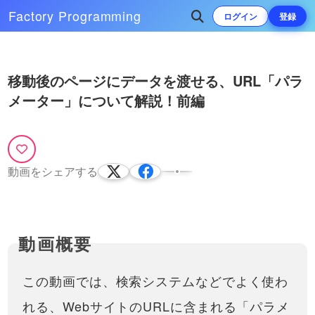
Factory
Programming
ログイン
登録
Play
次によく再生されている動画
移動後のページにデータを渡せる、URL「パラ
Video
メーター」について解説！前編
移動後のページにデータを渡せ
る、URL「パラメーター」につい
て解説！後編
※こちらの動画は現在Youtubeで閲
覧することができません。以下の動
14:53
画サービスに有料登録（プレミアム
動画をシェアする
会員）することで閲覧可能です。
https://factory-programming-
mv.co…
この動画では、検索システムなどでよく使わ
れる、WebサイトのURLに含まれる「パラメ