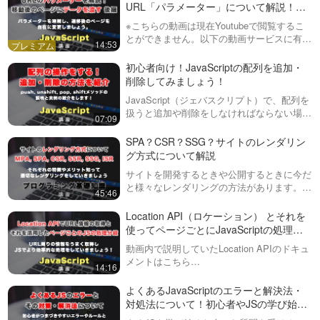
URL「パラメーター」について解説！後
編
※こちらの動画は現在Youtubeで閲覧するこ
とができません。以下の動画サービスに有料
14:53
登録（プレミアム会員）することで閲覧可能
です。https://factory-programming-mv.co…
初心者向け！JavaScriptの配列を追加・
削除してみましょう！
JavaScript（ジェバスクリプト）で、配列を
扱うと追加や削除をしなければならない場面
07:09
があります。この動画では、・push・
unshift・pop・shiftメソッドそれぞれの紹介
SPA？CSR？SSG？サイトのレンダリン
と実例を紹介し…
グ方式について解説
サイトを開発するときや公開するときに今だ
と様々なレンダリングの方法があります。聞
45:46
いたことはあるけど、よく分からないという
かたの為に以下について今回は話しています
Location API（ロケーション） とそれを
MPA（Multi Page Appl…
使ってページごとにJavaScriptの処理を
分ける方法！WordPressでページごとに
動画内で説明していたLocation APIのドキュ
処理を分ける方法も
メントはこちら
14:16
https://developer.mozilla.org/ja/docs/Web/API/
動画内で説明していたワー…
よくあるJavaScriptのエラーと解決法・
対処法について！初心者やJSの学び始め
の人へ！