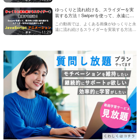
り、デザインを変更することを紹介してきま
したが、今回の動画ではstyleメソッドや
ゆっくりと流れ続ける、スライダーを実
cssTextメソッドを使っ…
装する方法！Swiperを使って、永遠に横
に流れ続けるスライダー
この動画では、よくある画像がゆっくりと永
遠に流れ続けるスライダーを実装する方法を
11:29
紹介しています。Swiperは通常一定速度でス
ライドする機能はありませんが、transition
のCSSなどを上書きす…