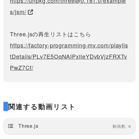
https://unpkg.com/three@0.181.0/example
s/jsm/
Three.jsの再生リストはこちら
https://factory-programming-mv.com/playlis
tDetails/PLv7E5OqNAIPxlleYDvbVjzFRXTv
PwZ7Cf/
関連する動画リスト
Three.js
動画数: 6