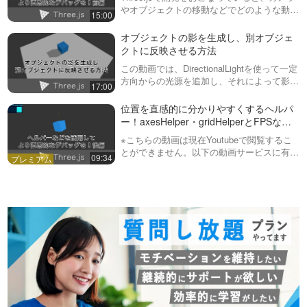
やオブジェクトの移動などでどのような動き
15:00
になっているか分かりづらいことがありま
す。この動画では、axesHelper・gridHelper
オブジェクトの影を生成し、別オブジェ
を使うことに…
クトに反映させる方法
この動画では、DirectionalLightを使って一定
方向からの光源を追加し、それによって影を
17:00
別のオブジェクトに反映させる方法について
説明しています。影を落とすだけなのに意外
位置を直感的に分かりやすくするヘルパ
とThree.jsで…
ー！axesHelper・gridHelperとFPSなど
を計測するstatsについて 後編
※こちらの動画は現在Youtubeで閲覧するこ
とができません。以下の動画サービスに有料
09:34
登録（プレミアム会員）することで閲覧可能
です。https://factory-programming-mv.co…