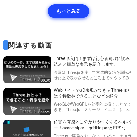
もっとみる
関連する動画
Three js入門！まずは初心者向けに読み
込みと簡単な表示を紹介します。
今回はThree.jsを使って立体的な箱を回転さ
せた上で表示させるところまでをやってみま
36:30
しょう！動画内で紹介していた、Three.jsの
読み込み先URLはこちら
Webサイトで3D表現ができるThree jsと
https://unpkg.com/t…
は？特徴やできることなどを紹介！
WebGLやWebGPUを効率的に扱うことがで
きる、Three.js（スリージェイエス）につい
14:22
て説明しています。ライティング
（Lighting）・や物理演算・３Dモデルの読
位置を直感的に分かりやすくするヘルパ
み込みなどができ、３Dのゲ…
ー！axesHelper・gridHelperとFPSなど
を計測するstatsについて 前編
Three.jsで開発をおこなっていると、カメラ