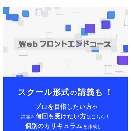
値になる。尚、アイテムを使ったら、その後
敵から攻撃を受けるものとする。
・敵を倒した後、「次へ進む」ボタンが出て
きた時に、その隣に「ショップ」というボタ
ンを用意する。ショップを押すと買えるアイ
テムの一覧が出てきて、ポーションやマジッ
クポーションを買うことができる。もちろん
所持金以上に買うことはできない。
・ショップの機能が実装できたら、敵を倒す
スクール形式
講義も
！
の
ごとに３分の１の確率で、固有のアイテムを
プロを目指したい方
や
手に入れられることとする。固有のアイテム
何回も受けたい方
講義を
はこちら！
は、それぞれ売ることができる。また、ポー
個別のカリキュラム
を作成し、
ションなどは販売価格の半分の値段で売れる