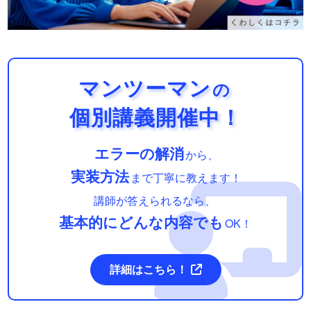
を半透明にし、押せなくする。レベルが上が
った時には、MPも同様に上げるようにす
る。
マンツーマン
の
・「攻撃する」と「ファイア」ボタンの横
個別講義開催中！
に、さらにアイテムボタンを設置する。アイ
テムを押すと、モーダルウィンドウが開き、
エラーの解消
から、
ポーションとマジックポーションを選べるよ
実装方法
まで丁寧に教えます！
うにする。それぞれ最初に３個ずつ所持して
講師が答えられるなら、
いるものとし、０個になったら使えなくす
基本的にどんな内容でも
OK！
る。ポーションはHP５０回復。マジックポ
ーションはMP２０回復とする。ちなみに、
詳細はこちら！
最大値を越えて回復しようとした場合、最大