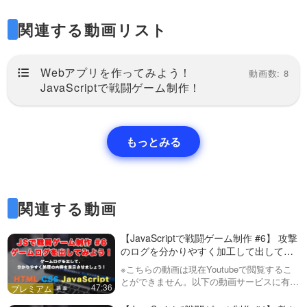
ていきます。
関連する動画リスト
Webアプリを作ってみよう！
動画数: 8
JavaScriptで戦闘ゲーム制作！
最後までゲームを作れた方お疲れ様でした！
さらなる機能を追加したい方は、以下のよう
もっとみる
なものを参考に頑張ってみてください！
ゲームは拡張性がとてもあるので、自分が考
えたものでも大丈夫です。
関連する動画
【JavaScriptで戦闘ゲーム制作 #6】 攻撃
◯以下追加機能
のログを分かりやすく加工して出してみ
よう！
・プレイヤーと敵のHPゲージが、50%以下
※こちらの動画は現在Youtubeで閲覧するこ
とができません。以下の動画サービスに有料
47:36
になったらゲージをオレンジにする。20%以
登録（プレミアム会員）することで閲覧可能
です。https://factory-programming-mv.co…