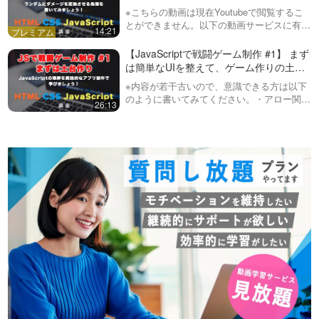
る。）
※こちらの動画は現在Youtubeで閲覧するこ
とができません。以下の動画サービスに有料
・レベルが１上がるごとに、各能力値（攻
14:21
登録（プレミアム会員）することで閲覧可能
です。https://factory-programming-mv.co…
撃・防御・最大HP）を２ずつ上げる。
【JavaScriptで戦闘ゲーム制作 #1】 まず
は簡単なUIを整えて、ゲーム作りの土台
・攻撃するボタンの横に、ファイアというボ
作りから作っていきましょう！
※内容が若干古いので、意識できる方は以下
のように書いてみてください。・アロー関数
タンを追加して、相手の防御力を無視で固定
26:13
を使えるところはアロー関数で書きましょ
う。・オブジェクトからデータを取得すると
で50ダメージを与えられるようにする。ファ
きは、ドットを使って書いてください。//…
イアをした後は、敵から攻撃を受ける。
・ファイアボタンを実装できたら、MP（マ
ジックポイント）という概念を実装し、HP
ゲージの下にMPゲージを黄緑色で実装す
る。プレイヤーのMPを20に設定し、ファイ
アを一回使うごとにMPを5消費するようにす
る。MPが足りないときは、ファイアボタン