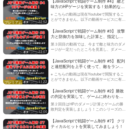
【JavaScriptで戦闘ゲーム制作 #4】 敵と
下になったら赤くする。
味方のHPゲージを実装する！効果的なア
ニメーション処理（transition）まで
※ こちらの動画は現在Youtubeで閲覧するこ
・敵を倒した時に、お金をもらい、その金額
とができません。以下の動画サービスに有料
22:52
登録（プレミアム会員）することで閲覧可能
を常にどこかに表示する。
です。https://factory-programming-mv.c…
【JavaScriptで戦闘ゲーム制作 #3】 攻撃
・お金をもらえるようになったら、敵ごとに
力と防御力を加味した計算と、指定した
範囲数値で乱数を出してゲーム性を出
第３回目の動画では、今まで敵と味方のダメ
もらえるお金を変更する。
す！
ージが一定だったところを見直し、ダメージ
23:07
をある範囲でランダムに出してゲーム性を高
・敵を倒した時に、経験値をもらえるように
めてみることをやってみます。さらに敵と味
【JavaScriptで戦闘ゲーム制作 #5】 配列
方に攻撃力と防御力を設定することによっ…
と連想配列を上手く使って、敵をランダ
する。これも敵ごとにもらえる値を設定す
ムに表示する方法
※ こちらの動画は現在Youtubeで閲覧するこ
る。その経験値も常にどこかに表示する。
とができません。以下の動画サービスに有料
11:22
登録（プレミアム会員）することで閲覧可能
・経験値をもらえるようになったら、経験値
です。https://factory-programming-mv.c…
【JavaScriptで戦闘ゲーム制作 #2】勝敗
の判定を実装して、ゲームに終わりを設
20もらえるごとにレベルを１上げる。（経験
定しましょう！
第２回目はHPのダメージ計算とゲームの勝
値40もらったら一度にレベルを2上げる。60
敗判定を実装しましょう！このシリーズの動
12:00
画再生リストは以下です。活用してくださ
もらったらレベルを3あげる…のようにす
い！https://factory-programming-
【JavaScriptで戦闘ゲーム制作 #7】 クリ
mv.com/pla…
ティカルヒットを実装してみましょう！