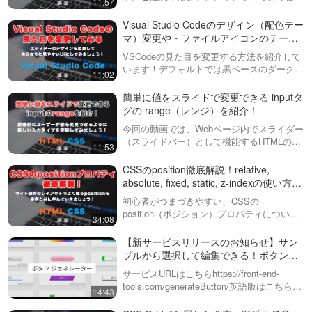
11:57
text-alignについて紹介しています！実はこ
のCSSプロパティは文字だけに効く訳では
Visual Studio Codeのデザイン（配色テー
ありません！画像やaタグなどの…
マ）変更や・ファイルアイコンのテーマ
（アイコンのデザイン）変更の方法につ
VSCodeの見た目を変更する方法を紹介して
いて解説！
います！デフォルトでは黒ベースのダークな
11:02
感じですが、白ベースのライトな感じに変更
したりダークテーマにおいても様々なものが
簡単に値をスライドで変更できる inputタ
あります。さらにHTMLやCSSな…
グの range（レンジ）を紹介！
今回の動画では、Webページ内でスライダー
（スライドバー）として機能するHTMLの
11:53
inputタグのtype属性の一つ、「range（レン
ジ）」について説明しています。このtypeを
CSSのposition徹底解説！relative,
使うと、数値の入力…
absolute, fixed, static, z-indexの使い方か
ら、考え方・活用の方法まで！
初心者がつまづきやすい、CSSの
position（ポジション）プロパティについて
34:08
解説しています！top, bottom, right, leftの事
例から使われ方まで徹底的に解説しました。
【新サービスリリースのお知らせ】サン
さらに、a…
プルから選択して編集できる！ボタンジ
ェネレーター
サービスURLはこちらhttps://front-end-
tools.com/generateButton/英語版はこちら
14:43
https://front-end-tools.com/en/generat…