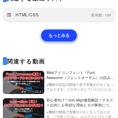
ンとの統一性が取れるので、是
ションを実装してみましょ
非覚えておきましょう！
ローディングアニメーションの
う！
パターンは色々とありますが、
29:06
HTML/CSS
動画数: 168
今回は文字を使ったいくつかの
パターンを実装してみましょ
四角形を使ったリッチなロー
う。アイディア次第で色々な形
ディングアニメーションを実
にできますので、この動画で基
装してみましょう！
もっとみる
本的な考え方を学びましょう。
ローディングアニメーションの
JS…
パターンは色々とありますが、
25:35
今回は四角を使ったいくつかの
パターンを実装してみましょ
う。アイディア次第で色々な形
関連する動画
にできますので、この動画で基
本的な考え方を学びましょう。
JS…
Webアイコンフォント！Font
Awesome（フォントオーサム）の読み込
みの方法と使い方について解説！
※機材や設定の関係で若干音量が小さくなっ
ております。イヤホンをしていただいた上で
20:41
音量の調整をお願い致します。Web制作で必
須となりつつあるWebフォントの１つ
初心者向け！text-align徹底解説！テキス
FontAwesomeについて説明してい…
ト以外にも有効な理由とその事例につい
て解説！
※機材の関係で音量が小さくなっておりま
す。ご注意ください。レイアウトでよく使う