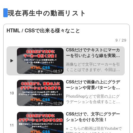
方法を解説します！
つ…
をかけることができますが、今
14:01
ための動画はこちら
回は扇形にグラデーションをか
現在再生中の動画リスト
ける方法を学びます。・色を複
CSSだけで背景パターン・模
https://factory-programming-mv.com/video/
数指定する方法・中心位置を変
様を生成する方法！グラデー
更する方法・グラデーション開
ションのrepeating（リピーテ
HTML / CSSで出来る様々なこと
6AqNfA8Q0WY/
始位置を変更する方法などに
今回は、グラデーションを指定
ィング。繰り返し）プロパテ
つ…
する為のCSSのみで、ストライ
31:30
9 / 29
ィを使って、様々なパターン
プなどの背景パターンを作る方
を作ってみましょう！
法を紹介しています。linear-
CSSだけでテキストにマーカ
円形（radial-gradident）グラデーションの
gradient・radial-gradient・conic-
ーを引いたような線を実装す
gradient…
る方法！
動画はこちら
画像などで文字にマーカーを引
くことはできますが、今回は
08:57
https://factory-programming-mv.com/video/
linear-gradientの技術を応用し
て、文字にCSSのみでマーカー
CSSだけで画像の上にグラデ
DuPVQralVL0/
を引いてみましょう！
ーションや背景パターンを重
ねる方法！
PhotoShopなどで背景の上にグ
ラデーションを合成することは
10:26
扇形（conic-gradident）グラデーションの動
できますが、今回はCSSの
background-imageとlinear-
CSSだけで、文字にグラデー
画はこちら
gradientなどを使ってCSSのみで
ションをかける方法！
実装する方法を紹介し…
https://factory-programming-mv.com/video/
※ こちらの動画は現在Youtubeで