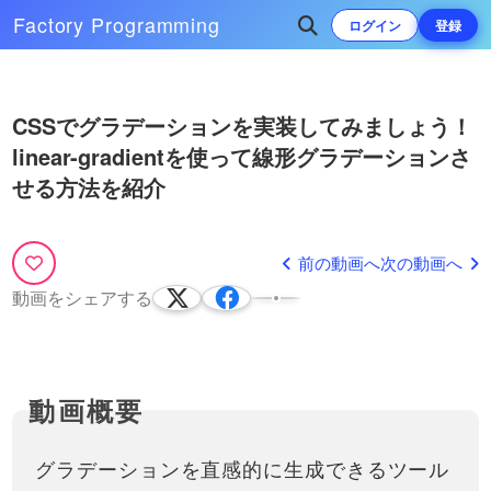
Factory
Programming
ログイン
登録
Play
次によく再生されている動画
CSSでグラデーションを実装してみましょう！
Video
linear-gradientを使って線形グラデーションさ
CSSを使って、複雑なグラデーシ
ョンを指定してみましょう！
せる方法を紹介
linear-gradient応用編！
※ こちらの動画は現在Youtubeで閲
CSSだけで、文字列の省略を
覧することができません。以下の動
簡単にする方法！
18:43
画サービスに有料登録（プレミアム
前の動画へ
次の動画へ
会員）することで閲覧可能です。
JavaScriptなどでも実装できます
CSSで、記事（リンクなど）にマ
https://factory-programming-mv.c…
が、CSSのみでも簡単に文字を
ウスホバー（hover）したら画像
動画をシェアする
11:43
途中で省略する方法はありま
を拡大・大きくするアニメーショ
メディアサイトなどでよくある、記
す。今回はtext-ellipsisというプ
ンの実装方法！
文字を１文字ずつアニメーシ
事にマウスを乗せた時に画像を大き
ロパティを使って、記事の一覧
31:10
ョンさせる方法と、そのバリ
くする処理について紹介していま
に表示されている文字列を省略
エーション・考え方を紹介！
す。よくJavaScriptを使わないとで
し…
transformについての動画はこち
かっこいいCSSアニメーショ
きないのではないか？と質問を受け
らhttps://factory-programming-
52:24
ンを実装できるようになりま
ますが、HTML / CSSの…
mv.com/video/今回は、文字を1
しょう！
文字ずつアニメーションで動か
CSSでグラデーションを実装
グラデーションを直感的に生成できるツール
す方法を紹介します。最近はア
してみましょう！linear-
ニメ…