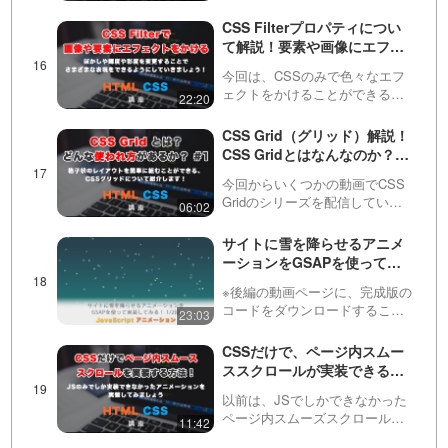
ましょう！この値の特徴を学ぶ
ことで、absoluteとfixedを組み
CSS Filterプロパティについ
合わせたような機能を実装する
て解説！要素や画像にエフェ
ことができます！
クトをつけて、さまざまな表
今回は、CSSのみで色々なエフ
現をしてみましょう！
ェクトをかけることができる、
22:20
CSSのfilter（フィルター）プロ
パティについて説明していま
CSS Grid（グリッド）解説！
す。このプロパティは・blur（ぼ
CSS Gridとはなんなのか？ど
かし）・brightness（明るさ）・
ういう場面で使われるのか？
c…
今回からいくつかの動画でCSS
などを紹介します！ #1
Gridのシリーズを配信していき
06:02
ます。第１回目のこちらの動画
では、CSS Grid（グリッド）と
サイトに雪を降らせるアニメ
はなんなのか？どういった部分
ーションをGSAPを使って実
で使われるのか？を紹介してい
装してみましょう！ 全２回
きます。要素を…
※後編の動画ページに、完成版の
（第１回目）
コードをダウンロードすること
23:03
ができるリンクを用意していま
す！今回は、GSAP（アニメー
CSSだけで、ページ内スムー
ションライブラリ）を使って、
ススクロールが実装できる！
雪を降らせるアニメーションを
scroll-behaviorについて解
作ってみます。画像を使わず…
以前は、JSでしかできなかった
説！
ページ内スムーズスクロール
11:42
が、CSSのみで実装できるよう