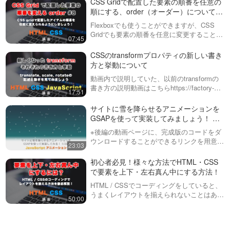
CSS Gridで配置した要素の順番を任意の
順にする、order（オーダー）について解
説！ #8
Flexboxでも使うことができますが、CSS
Gridでも要素の順番を任意に変更することが
07:45
できる、orderを指定することができます。
この動画では、設定の方法と実際の動きにつ
CSSのtransformプロパティの新しい書き
いて見ていきます。
方と挙動について
動画内で説明していた、以前のtransformの
書き方の説明動画はこちらhttps://factory-
17:51
programming-mv.com/video/TQ1_PSS31W8/
動画内で説明していた…
サイトに雪を降らせるアニメーションを
GSAPを使って実装してみましょう！ 全
２回（第１回目）
※後編の動画ページに、完成版のコードをダ
ウンロードすることができるリンクを用意し
23:03
ています！今回は、GSAP（アニメーション
ライブラリ）を使って、雪を降らせるアニメ
初心者必見！様々な方法でHTML・CSS
ーションを作ってみます。画像を使わず…
で要素を上下・左右真ん中にする方法！
HTML / CSSでコーディングをしていると、
うまくレイアウトを揃えられないことはあり
50:00
ませんか？この動画では、・インライン
（inline）要素・インラインブロック（inline-
block）要素・…