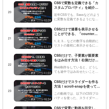
になりました！この動画で
CSSで変数を定義できる「カ
は、・scroll-behavior・scroll-
スタムプロパティ」を紹介！
margin-topを使って、実装し…
よく使う値を定義して効率化
近年CSSでも、Sassなどのよう
しましょう！
に変数を定義できるようになり
10:09
ました！カスタムプロパティ
（CSS custom properties for
CSSだけで連番を表示させる
cascading variables）といいま
ことができる、「counter」
す。今回…
紹介！JavaScriptを使わなく
1, 2, 3... などの数字を自動的に
ても、連番で表示できるよう
リストの最初に表示させるに
11:19
にしてみましょう！
は、JavaScriptの力が必要と思わ
れている方が多いと思います。
CSSだけで、子要素が親要素
しかし今回紹介するCSSを使え
をはみ出す方法！右側だけや
ば、簡単にその処理をすること
左側だけはみ出す方法も！
がで…
Web制作をしていると、どうし
ても途中ではみ出せたいことが
11:03
あります。この動画ではCSSだ
けで特殊な計算をすることで、
CSSだけでスライダーを作る
それを実現する方法を紹介して
方法！scroll-snapを使って、
います！
縦にも横にもスライドできる
この動画では、以下のCSSプロ
スライダーを作っていきまし
パティを使った、スライダーの
16:34
ょう！
作成方法をお伝えしていきま
す。・scroll-snap-type・scroll-
CSSで背景に動画を設定し、