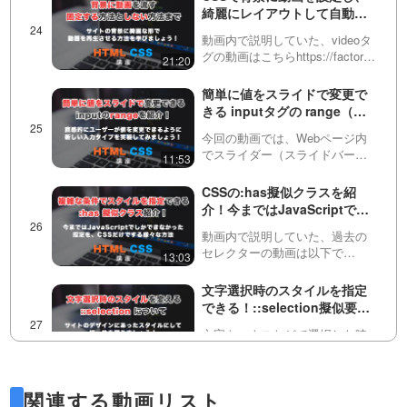
snap-alignスクロール位置の制御
綺麗にレイアウトして自動再
を可能にするプロパテ…
生させる方法！
動画内で説明していた、videoタ
グの動画はこちらhttps://factory-
21:20
programming-
mv.com/video/2TAc7dljEUg/動画
簡単に値をスライドで変更で
内で説明していた、object-fit…
きる inputタグの range（レ
ンジ）を紹介！
今回の動画では、Webページ内
でスライダー（スライドバー）
11:53
として機能するHTMLのinputタ
グのtype属性の一つ、
CSSの:has擬似クラスを紹
「range（レンジ）」について説
介！今まではJavaScriptでし
明しています。このtypeを使う
かできなかった指定をCSSの
と、数値の入力…
動画内で説明していた、過去の
みで実装
セレクターの動画は以下で
13:03
す。・基礎編https://factory-
programming-
文字選択時のスタイルを指定
mv.com/video/AYp_SDYuEB8/・
できる！::selection擬似要素
応用編https://fa…
について
文字をマウスなどで選択した時
の色を変更できる、
07:03
selection（セレクション）とい
うものがあります。これが指定
テキストが流れるような、リ
関連する動画リスト
されていると、サイトのデザイ
ッチなローディングアニメー