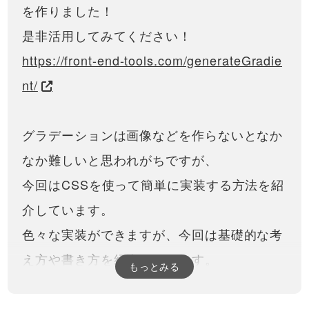
gradientを使って線形グラデ
を作りました！
グラデーションを直感的に生成
ーションさせる方法を紹介
できるツールを作りました！是
13:00
是非活用してみてください！
非活用してみてください！
https://front-end-
CSSで、記事（リンクなど）
https://front-end-tools.com/generateGradie
tools.com/generateGradient/グラ
にマウスホバー（hover）し
デーションは画像などを作…
たら画像を拡大・大きくする
nt/
メディアサイトなどでよくあ
アニメーションの実装方法！
る、記事にマウスを乗せた時に
31:10
画像を大きくする処理について
紹介しています。よくJavaScript
スクロールアニメーション！
グラデーションは画像などを作らないとなか
を使わないとできないのではな
CSSとJSでカーテンが開くよ
いか？と質問を受けますが、
うに要素を表示！
なか難しいと思われがちですが、
HTML / CSSの…
モダンなサイトで見かける、カ
ーテンが開いていくような要素
45:16
今回はCSSを使って簡単に実装する方法を紹
の表示アニメーションについて
解説しています。CSSと
CSSで円形グラデーション！
介しています。
JavaScriptをうまく組み合わせる
（radial-gradient） 中心から
ことによって実現できますが、
外側に向かって、グラデーシ
色々な実装ができますが、今回は基礎的な考
少々難しい部分もあるの…
CSSでは様々なグラデーション
ョンさせる方法を学んでいき
をかけることができますが、今
17:55
ます！
え方や書き方を紹介しています。
回は円形にグラデーションをか
もっとみる
ける方法を学びます。・色を複
CSSで扇形にグラデーショ
数指定する方法・中心位置を変
ン！（conic-gradient） 時計
更する方法・グラデーション開
回りに色を段々と変化させる
より複雑な線形グラデーションの指定をする
始位置を変更する方法などに
CSSでは様々なグラデーション