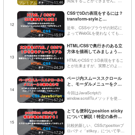
閲覧することができません。以
11:46
rsov-G-iwqQ/
下の動画サービスに有料登録
（プレミアム会員）することで
CSSで3Dの表現をするには？
閲覧可能です。https://factory-
transform-styleと
programming-mv.c…
perspectiveについて紹介！
repeating（繰り返し）機能を活用して、グ
近年、CSSやブラウザの対応に
よってWebGLを使わなくても
15:01
ラデーションで背景パターンを作る方法の動
CSSのみで3Dの表現ができるよ
うになりました。ただし、
HTML/CSSで奥行きのある立
画はこちら
transformで3Dの指定を施したと
方体を描画してみましょう！
しても、立体的にはなりませ
１からコーディングするチュ
https://factory-programming-mv.com/video/
ん。この動画では…
HTMLやCSSで３D表現をするこ
ートリアルを公開
とが出来ますが、実際どのよう
24:39
0j7WCSxlEog/
にコーディングしたら良いか分
からないこともあると思いま
ページ内スムーススクロール
す。この動画ではまず基本的な
と、モーダルメニューをクリ
立方体をHTML / CSSのみで１か
ックした後の自動メニュー閉
ら作ることによっ…
今回はJavaScriptの
じについて！
window.scrollToメソッドを使っ
57:24
て、シンプルなページ内スムー
ススクロールを実装する方法を
とても便利なposition sticky
紹介しています。単にヘッダー
について解説！特定の条件で
のメニューにページ内リンクを
スクロール時に要素を固定し
設定する方法と…
比較的新しい、CSSのpositionプ
ましょう！
ロパティ「stikcy」について学び
17:24