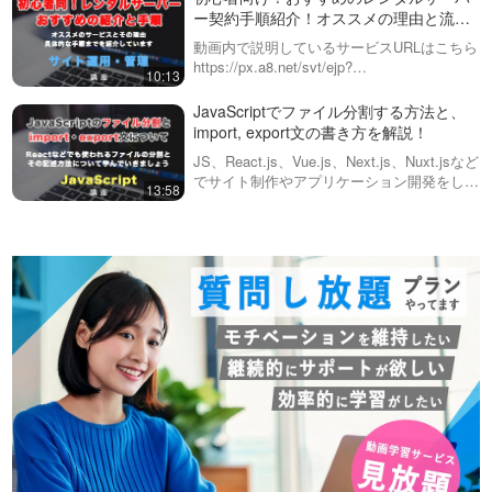
するようなJSのスラ…
ー契約手順紹介！オススメの理由と流
れ、実際に使えるようになるまで
動画内で説明しているサービスURLはこちら
https://px.a8.net/svt/ejp?
10:13
a8mat=2ZLBND+DML78Y+CO4+6H729レン
タルサーバーのサービスはたくさんあります
JavaScriptでファイル分割する方法と、
が…
import, export文の書き方を解説！
JS、React.js、Vue.js、Next.js、Nuxt.jsなど
でサイト制作やアプリケーション開発をして
13:58
いると、ファイルを分割したくなってくるタ
イミングがあります。JSではその機能が用
意され…