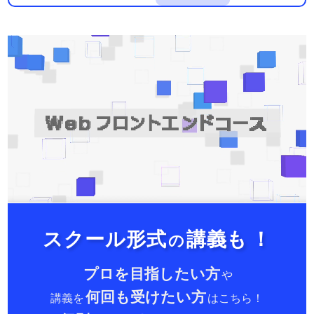
スクール形式
講義も
！
の
プロを目指したい方
や
何回も受けたい方
講義を
はこちら！