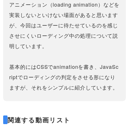
装してみましょう。アイディア次第
アニメーション（loading animation）などを
で色々な形にできますので、この動
画で基本的な考え方を学びましょ
実装しないといけない場面があると思います
う。JS…
が、今回はユーザーに待たせているのを感じ
させにくいローディング中の処理について説
明しています。
基本的にはCSSでanimationを書き、JavaSc
riptでローディングの判定をさせる形になり
ますが、それをシンプルに紹介しています。
関連する動画リスト