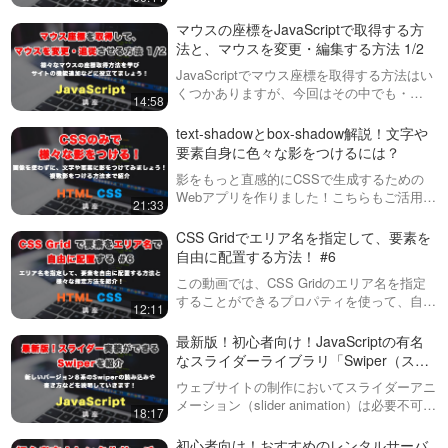
音量の調整をお願い致します。前回の動画
（下記URL参照）に引き続き、今回はSwiper
マウスの座標をJavaScriptで取得する方
で画像を表示させた際のサイズの調…
法と、マウスを変更・編集する方法 1/2
JavaScriptでマウス座標を取得する方法はい
くつかありますが、今回はその中でも・
14:58
offset (X/Y)・client (X/Y)・page (X/Y)とそれ
ぞれの特徴について、説明していきた…
text-shadowとbox-shadow解説！文字や
要素自身に色々な影をつけるには？
影をもっと直感的にCSSで生成するための
Webアプリを作りました！こちらもご活用く
21:33
ださい！box-shadow ジェネレーター
https://front-end-tools.com/generate…
CSS Gridでエリア名を指定して、要素を
自由に配置する方法！ #6
この動画では、CSS Gridのエリア名を指定
することができるプロパティを使って、自由
12:11
に要素を配置することについて紹介していま
す。様々な指定の１つですが、覚えておくと
最新版！初心者向け！JavaScriptの有名
便利な機能です！
なスライダーライブラリ「Swiper（スワ
イパー）」を使って、簡単にスライダー
ウェブサイトの制作においてスライダーアニ
アニメーションを実装してみましょう！
メーション（slider animation）は必要不可欠
18:17
なものになってきました。ただ、自力で１か
ら実装するのは困難を極めるので、今回紹介
初心者向け！おすすめのレンタルサーバ