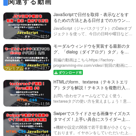
関連する動画
JavaScriptで日付を取得・表示などをす
るための方法とある日付までのカウント
ダウンをする方法
JavaScript（ジャバスクリプト）のDateオブ
ジェクトを使って、今日の日時や曜日などを
32:51
取得・表示してみましょう！基本が分かった
ら、明日の今の日時を表示したり、ある日付
モーダルウィンドウを実装する最新のタ
までのカウントダウン日を…
グ、「dialog（ダイアログ）タグ」を活
用した実装！全２回 後編
前編の動画はこちらhttps://factory-
programming-mv.com/video//前回の動画に続
23:17
き、モーダル画面を作成しています。モバイ
ダウンロード有
ルウィンドウの開閉とアニメーションに焦点
HTMLのform、textarea（テキストエリ
を…
ア）タグを解説！テキストを複数行入力
してもらう為の場所を実装しましょう！
お問い合わせフォームなどでよく使う、
form#5
textareaタグの使い方を覚えましょう！意外
11:56
とみなさんが知らないtextareaの機能やそれ
をCSSで制御する方法なども解説していま
Swiperでスライドさせる画像サイズカス
す。複数行テキストを入力し…
タマイズ！上手い具合にスライダー上に
画像を表示させるには？
※機材や設定の関係で若干音量が小さくなっ
ております。イヤホンをしていただいた上で
06:44