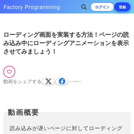
Factory
Programming
ログイン
登録
Play
次によく再生されている動画
ローディング画面を実装する方法！ページの読
Video
み込み中にローディングアニメーションを表示
最新版！初心者向け！JavaScript
の有名なスライダーライブラリ
させてみましょう！
「Swiper（スワイパー）」を使
ウェブサイトの制作においてスライ
って、簡単にスライダーアニメー
ダーアニメーション（slider
18:17
ションを実装してみましょう！
animation）は必要不可欠なものに
なってきました。ただ、自力で１か
文字を１文字ずつアニメーション
ら実装するのは困難を極めるので、
させる方法と、そのバリエーショ
動画をシェアする
今回紹介するようなJSのスラ…
ン・考え方を紹介！かっこいい
transformについての動画はこちら
CSSアニメーションを実装できる
https://factory-programming-
52:24
ようになりましょう！
mv.com/video/今回は、文字を1文字
ずつアニメーションで動かす方法を
テキストが流れるような、リッチ
紹介します。最近はアニメ…
なローディングアニメーションを
実装してみましょう！
ローディングアニメーションのパタ
ーンは色々とありますが、今回は文
読み込みが遅いページに対してローディング
29:06
字を使ったいくつかのパターンを実