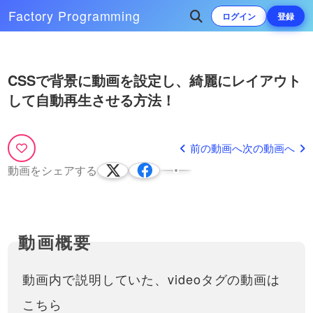
Factory
Programming
ログイン
登録
CSSだけで、文字列の省略を
簡単にする方法！
Play
次によく再生されている動画
CSSで背景に動画を設定し、綺麗にレイアウト
JavaScriptなどでも実装できます
が、CSSのみでも簡単に文字を
Video
11:43
して自動再生させる方法！
簡単に値をスライドで変更できる
途中で省略する方法はありま
inputタグの range（レンジ）を
す。今回はtext-ellipsisというプ
文字を１文字ずつアニメーシ
紹介！
ロパティを使って、記事の一覧
ョンさせる方法と、そのバリ
今回の動画では、Webページ内でス
に表示されている文字列を省略
エーション・考え方を紹介！
ライダー（スライドバー）として機
前の動画へ
次の動画へ
11:53
し…
transformについての動画はこち
能するHTMLのinputタグのtype属性
かっこいいCSSアニメーショ
らhttps://factory-programming-
動画をシェアする
52:24
の一つ、「range（レンジ）」につ
ンを実装できるようになりま
mv.com/video/今回は、文字を1
いて説明しています。このtypeを使
しょう！
文字ずつアニメーションで動か
CSSでグラデーションを実装
うと、数値の入力…
す方法を紹介します。最近はア
してみましょう！linear-
ニメ…
gradientを使って線形グラデ
グラデーションを直感的に生成
ーションさせる方法を紹介
できるツールを作りました！是
13:00
非活用してみてください！
https://front-end-
CSSで、記事（リンクなど）
動画内で説明していた、videoタグの動画は
tools.com/generateGradient/グラ
にマウスホバー（hover）し
デーションは画像などを作…
たら画像を拡大・大きくする
こちら
メディアサイトなどでよくあ
アニメーションの実装方法！