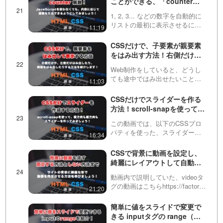
ことができる、「counter」
す。今回…
紹介！JavaScriptを使わなく
1, 2, 3... などの数字を自動的に
ても、連番で表示できるよう
リストの最初に表示させるに
11:19
にしてみましょう！
は、JavaScriptの力が必要と思わ
れている方が多いと思います。
CSSだけで、子要素が親要素
しかし今回紹介するCSSを使え
をはみ出す方法！右側だけや
ば、簡単にその処理をすること
左側だけはみ出す方法も！
がで…
Web制作をしていると、どうし
ても途中ではみ出せたいことが
11:03
あります。この動画ではCSSだ
けで特殊な計算をすることで、
CSSだけでスライダーを作る
それを実現する方法を紹介して
方法！scroll-snapを使って、
います！
縦にも横にもスライドできる
この動画では、以下のCSSプロ
スライダーを作っていきまし
パティを使った、スライダーの
16:34
ょう！
作成方法をお伝えしていきま
す。・scroll-snap-type・scroll-
CSSで背景に動画を設定し、
snap-alignスクロール位置の制御
綺麗にレイアウトして自動再
を可能にするプロパテ…
生させる方法！
動画内で説明していた、videoタ
グの動画はこちらhttps://factory-
21:20
programming-
mv.com/video/2TAc7dljEUg/動画
簡単に値をスライドで変更で
内で説明していた、object-fit…
きる inputタグの range（レ