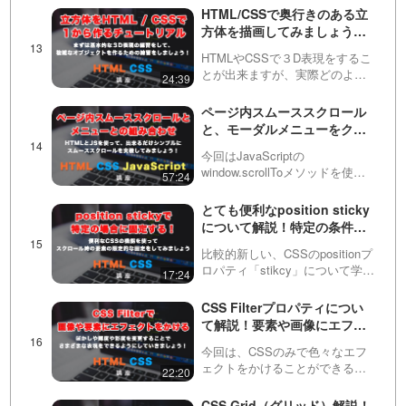
うになりました。ただし、
HTML/CSSで奥行きのある立
transformで3Dの指定を施したと
方体を描画してみましょう！
しても、立体的にはなりませ
１からコーディングするチュ
ん。この動画では…
HTMLやCSSで３D表現をするこ
ートリアルを公開
とが出来ますが、実際どのよう
24:39
にコーディングしたら良いか分
からないこともあると思いま
ページ内スムーススクロール
す。この動画ではまず基本的な
と、モーダルメニューをクリ
立方体をHTML / CSSのみで１か
ックした後の自動メニュー閉
ら作ることによっ…
今回はJavaScriptの
じについて！
window.scrollToメソッドを使っ
57:24
て、シンプルなページ内スムー
ススクロールを実装する方法を
とても便利なposition sticky
紹介しています。単にヘッダー
について解説！特定の条件で
のメニューにページ内リンクを
スクロール時に要素を固定し
設定する方法と…
比較的新しい、CSSのpositionプ
ましょう！
ロパティ「stikcy」について学び
17:24
ましょう！この値の特徴を学ぶ
ことで、absoluteとfixedを組み
CSS Filterプロパティについ
合わせたような機能を実装する
て解説！要素や画像にエフェ
ことができます！
クトをつけて、さまざまな表
今回は、CSSのみで色々なエフ
現をしてみましょう！
ェクトをかけることができる、
22:20
CSSのfilter（フィルター）プロ
パティについて説明していま
CSS Grid（グリッド）解説！