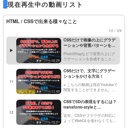
画を再生させる方法を紹介しています。
プなどの背景パターンを作る方
現在再生中の動画リスト
を作ってみましょう！
法を紹介しています。linear-
CSSだけでテキストにマーカ
また、position: fixedやabsoluteを使って固
gradient・radial-gradient・conic-
ーを引いたような線を実装す
gradient…
る方法！
HTML / CSSで出来る様々なこと
定表示や違ったバリエーションでの表示をさ
画像などで文字にマーカーを引
くことはできますが、今回は
08:57
10 / 29
せる方法を紹介しています。
linear-gradientの技術を応用し
て、文字にCSSのみでマーカー
CSSだけで画像の上にグラデ
を引いてみましょう！
ーションや背景パターンを重
ねる方法！
PhotoShopなどで背景の上にグ
ラデーションを合成することは
10:26
できますが、今回はCSSの
background-imageとlinear-
CSSだけで、文字にグラデー
gradientなどを使ってCSSのみで
ションをかける方法！
実装する方法を紹介し…
※ こちらの動画は現在Youtubeで
閲覧することができません。以
11:46
下の動画サービスに有料登録
（プレミアム会員）することで
CSSで3Dの表現をするには？
閲覧可能です。https://factory-
transform-styleと
programming-mv.c…
perspectiveについて紹介！
近年、CSSやブラウザの対応に
よってWebGLを使わなくても
15:01
CSSのみで3Dの表現ができるよ