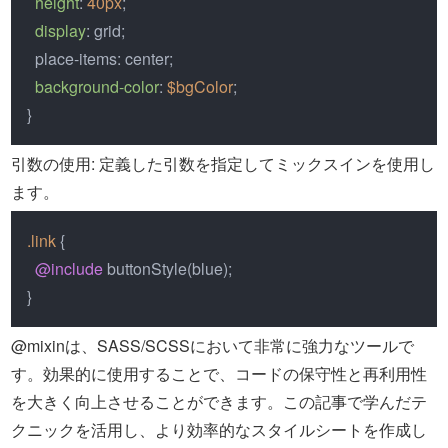
height
: 
40px
;

display
: grid;

  place-items: center;

background-color
: 
$bgColor
;

}
引数の使用: 定義した引数を指定してミックスインを使用し
ます。
.link
 {

@include
 buttonStyle(blue);

}
@mixinは、SASS/SCSSにおいて非常に強力なツールで
す。効果的に使用することで、コードの保守性と再利用性
を大きく向上させることができます。この記事で学んだテ
クニックを活用し、より効率的なスタイルシートを作成し