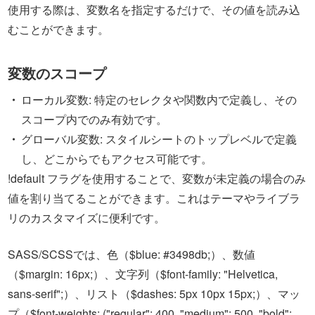
使用する際は、変数名を指定するだけで、その値を読み込
むことができます。
変数のスコープ
ローカル変数: 特定のセレクタや関数内で定義し、その
スコープ内でのみ有効です。
グローバル変数: スタイルシートのトップレベルで定義
し、どこからでもアクセス可能です。
!default フラグを使用することで、変数が未定義の場合のみ
値を割り当てることができます。これはテーマやライブラ
リのカスタマイズに便利です。
SASS/SCSSでは、色（$blue: #3498db;）、数値
（$margin: 16px;）、文字列（$font-family: "Helvetica,
sans-serif";）、リスト（$dashes: 5px 10px 15px;）、マッ
プ（$font-weights: ("regular": 400, "medium": 500, "bold":