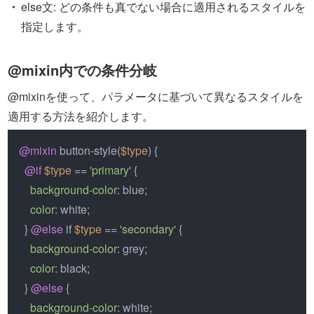
else文: どの条件も真でない場合に適用されるスタイルを
指定します。
@mixin内での条件分岐
@mixinを使って、パラメータに基づいて異なるスタイルを
適用する方法を紹介します。
@mixin
 button-style(
$type
) {

@if
$type
 == 
'primary'
 {

background-color
: blue;

color
: white;

  } 
@else
 if 
$type
 == 
'secondary'
 {

background-color
: grey;

color
: black;

  } 
@else
 {

background-color
: white;
