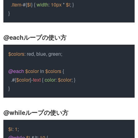
.item-
#{
$i
} { 
width
: 
10px
 * 
$i
; }

}
@eachループの使い方
$colors
: red, blue, green;

@each
$color
 in 
$colors
 {

  .#{
$color
}-
text
 { 
color
: 
$color
; }

}
@whileループの使い方
$i
: 
1
@while
$i
 &lt; 
10
 {
