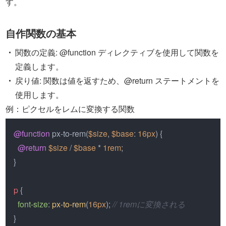
す。
自作関数の基本
関数の定義: @function ディレクティブを使用して関数を
定義します。
戻り値: 関数は値を返すため、@return ステートメントを
使用します。
例：ピクセルをレムに変換する関数
@function
 px-to-rem(
$size
, 
$base
: 
16px
) {

@return
$size
 / 
$base
 * 
1rem
;

}

p
 {

font-size
: 
px-to-rem
(
16px
); 
// 1remに変換される
}