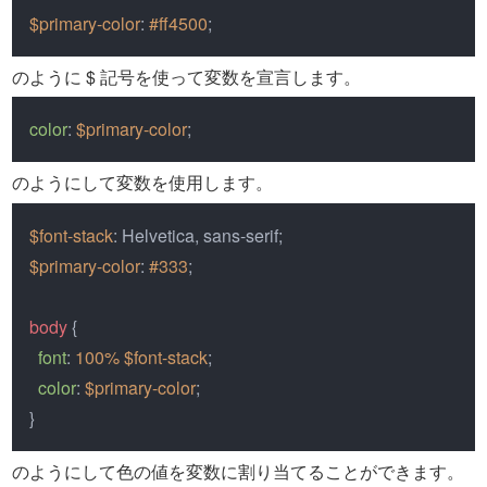
$primary-color
: 
#ff4500
; 
のように $ 記号を使って変数を宣言します。
color
: 
$primary-color
;
のようにして変数を使用します。
$font-stack
$primary-color
: 
#333
;

body
 {

font
: 
100%
$font-stack
;

color
: 
$primary-color
;

}
のようにして色の値を変数に割り当てることができます。