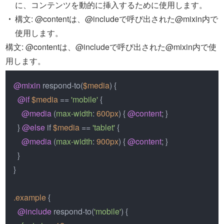
に、コンテンツを動的に挿入するために使用します。
構文: @contentは、@includeで呼び出された@mixin内で
使用します。
構文: @contentは、@includeで呼び出された@mixin内で使
用します。
@mixin
 respond-to(
$media
) {

@if
$media
 == 
'mobile'
 {

@media
 (
max-width
: 
600px
) { 
@content
; }

  } 
@else
 if 
$media
 == 
'tablet'
 {

@media
 (
max-width
: 
900px
) { 
@content
; }

  }

}

.example
 {

@include
 respond-to(
'mobile'
) {
