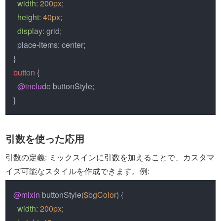
width
: 
200px
;

height
: 
40px
;

display
: grid;

  place-items: center;

button
 {

@include
 buttonStyle;

}
引数を使った応用
引数の定義: ミックスインに引数を加えることで、カスタマ
イズ可能なスタイルを作成できます。例:
@mixin
 buttonStyle(
$bgColor
) {

width
: 
200px
;
