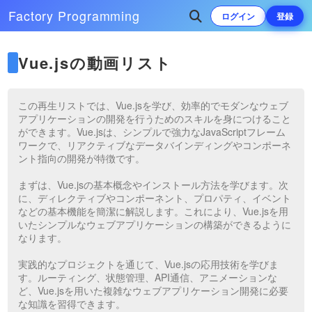
Factory
Programming
ログイン
登録
Vue.jsの動画リスト
この再生リストでは、Vue.jsを学び、効率的でモダンなウェブ
アプリケーションの開発を行うためのスキルを身につけること
ができます。Vue.jsは、シンプルで強力なJavaScriptフレーム
ワークで、リアクティブなデータバインディングやコンポーネ
ント指向の開発が特徴です。
まずは、Vue.jsの基本概念やインストール方法を学びます。次
に、ディレクティブやコンポーネント、プロパティ、イベント
などの基本機能を簡潔に解説します。これにより、Vue.jsを用
いたシンプルなウェブアプリケーションの構築ができるように
なります。
実践的なプロジェクトを通じて、Vue.jsの応用技術を学びま
す。ルーティング、状態管理、API通信、アニメーションな
ど、Vue.jsを用いた複雑なウェブアプリケーション開発に必要
な知識を習得できます。