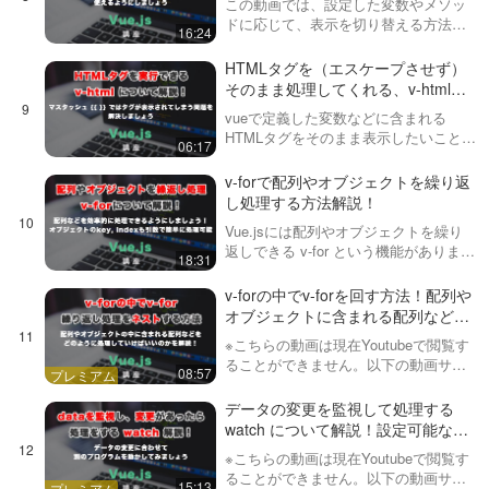
この動画では、設定した変数やメソッ
う！
ドに応じて、表示を切り替える方法に
16:24
ついて学んでいきます。具体的には・
v-if・v-else-if・v-else・v-showのそれ
HTMLタグを（エスケープさせず）
ぞれの挙動と使い方について解説し
そのまま処理してくれる、v-htmlに
て…
ついて解説！
vueで定義した変数などに含まれる
HTMLタグをそのまま表示したいことが
06:17
あります。そういった時に使えるの
が、この動画で紹介している v-html で
v-forで配列やオブジェクトを繰り返
す。普段内容を表示する際はマスタッ
し処理する方法解説！
シュと呼ばれる …
Vue.jsには配列やオブジェクトを繰り
返しできる v-for という機能がありま
18:31
す。今回は、実際に配列とオブジェク
トを処理した際の挙動などを確認しま
v-forの中でv-forを回す方法！配列や
す。それから、それぞれを処理した場
オブジェクトに含まれる配列などを
合の引数の意味…
どのように処理すればいいかを解説
※こちらの動画は現在Youtubeで閲覧す
ることができません。以下の動画サー
08:57
ビスに有料登録（プレミアム会員）す
ることで閲覧可能です。https://factory-
データの変更を監視して処理する
programming-mv.co…
watch について解説！設定可能な引
数やオプションも
※こちらの動画は現在Youtubeで閲覧す
ることができません。以下の動画サー
15:13