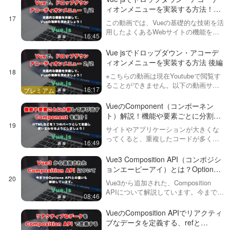
画では、実際の使い方と、v-fo…
ィオンメニューを実装する方法！前
編
この動画では、Vueの基礎的な技術を活
用したよくあるWebサイトの機能を実
16:45
装していきます。今回はドロップダウ
ン（dropdown）・アコーディオン
Vue jsでドロップダウン・アコーデ
（accordion）メニューを実装していき
ィオンメニューを実装する方法 後編
ますが、…
※こちらの動画は現在Youtubeで閲覧す
ることができません。以下の動画サー
16:17
ビスに有料登録（プレミアム会員）す
ることで閲覧可能です。https://factory-
VueのComponent（コンポーネン
programming-mv.co…
ト）解説！機能や要素ごとに分割し
て、呼び出せるようにしましょう！
サイトやアプリケーションが大きくな
ってくると、重複したコードが多くな
16:49
ってきます。そんなときに効率化でき
て便利なのが、このComponent（コン
Vue3 Composition API（コンポジシ
ポーネント）です。引数などで、呼び
ョンエーピーアイ）とは？Options
出す際にテキストや属…
API との違い
Vue3から追加された、Composition
APIについて解説しています。今まで
08:46
は、関連している変数やメソッドが離
れてしまうことにより、視覚的にみづ
VueのComposition APIでリアクティ
らくなってしまっていた問題を解決す
ブなデータを定義する、refと
るものです。…