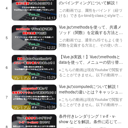
紐付けることができるものを紹介して
のバインディングについて解説！
います…
この動画では、属性をバインド（紐づ
ける）できるv-bindをclassとstyleで活
14:13
用する方法についてお話ししていま
す。この辺の技術について理解できる
Vue.jsのmethodsを使って、共通メ
と、動的にクラスやスタイルを変更で
ソッド（関数）を定義する方法と、
きるようにな…
その使い方について
この動画では、通常のJSでもよく使う
関数を定義する方法と、その使い方に
12:22
ついて説明しています。Vue.jsのメソ
ッドが理解できてくると、一気にでき
【Vue.js実践！】Vueのmethodsと
ることの幅が増え、Vueを使う意味も大
dataを使って、メニューの切り替え
きくなってくると…
をしてみましょう！
※こちらの動画は現在Youtubeで閲覧す
ることができません。以下の動画サー
15:29
ビスに有料登録（プレミアム会員）す
ることで閲覧可能です。https://factory-
Vue.jsのcomputedについて解説！
programming-mv.co…
methodsの違いとは？キャッシュし
てくれるとは？
※こちらの動画は現在Youtubeで閲覧す
ることができません。以下の動画サー
10:36
ビスに有料登録（プレミアム会員）す
ることで閲覧可能です。https://factory-
条件付きレンダリング！v-if・v-
programming-mv.co…
show などを解説。条件に応じて表
示を切り替えられるようにしましょ