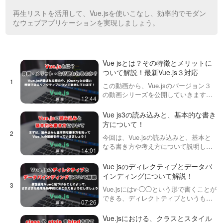
再生リストを活用して、Vue.jsを使いこなし、効率的でモダン
なウェブアプリケーションを実現しましょう。
Vue jsとは？その特徴とメリットに
ついて解説！最新Vue.js３対応
この動画から、Vue.jsのバージョン３
の動画シリーズを公開していきます。
12:44
まずは、特徴やメリット、jQueryでは
なくVue.jsが使われるようになってき
Vue js3の読み込みと、基本的な書き
た理由や、特徴の１つである「リアク
方について！
ティブ」の…
今回は、Vue.jsの読み込みと、基本と
なる書き方や考え方について説明して
14:01
います。バージョン2からバージョン3
で書き方が少し変更されたので、注意
Vue jsのディレクティブとデータバ
しましょう。また、JSから移行する際
インディングについて解説！
にとりあえず書いて…
Vue.jsにはv-◯◯という形で書くことが
できる、ディレクトティブというもの
07:26
があります。そして、その中でも今回
は v-bind という属性をVueのデータと
Vue.jsにおける、クラスとスタイル