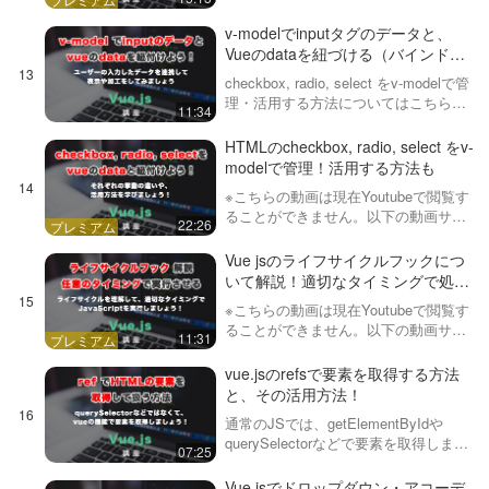
ビスに有料登録（プレミアム会員）す
ることで閲覧可能です。https://factory-
v-modelでinputタグのデータと、
programming-mv.co…
Vueのdataを紐づける（バインドす
る）方法とその活用方法
checkbox, radio, select をv-modelで管
理・活用する方法についてはこちら
11:34
https://factory-programming-
mv.com/video/qT4OFD7S…
HTMLのcheckbox, radio, select をv-
modelで管理！活用する方法も
※こちらの動画は現在Youtubeで閲覧す
ることができません。以下の動画サー
22:26
ビスに有料登録（プレミアム会員）す
ることで閲覧可能です。https://factory-
Vue jsのライフサイクルフックにつ
programming-mv.co…
いて解説！適切なタイミングで処理
させる方法
※こちらの動画は現在Youtubeで閲覧す
ることができません。以下の動画サー
11:31
ビスに有料登録（プレミアム会員）す
ることで閲覧可能です。https://factory-
vue.jsのrefsで要素を取得する方法
programming-mv.co…
と、その活用方法！
通常のJSでは、getElementByIdや
querySelectorなどで要素を取得します
07:25
が、Vueのrefを使うことで要素を取
得・参照することができます。この動
Vue jsでドロップダウン・アコーデ