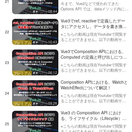
reactiveについて
今まで、Vue2などで使われてきた
Options API では、dataメソッド内にデ
08:44
ータを定義することで、リアクティブ
なデータを定義してきました。Vue3で
Vue3でref, reactiveで定義したデー
はComposition APIが導入さ…
タにアクセスし、データを書き換え
る方法
※こちらの動画は現在Youtubeで閲覧す
ることができません。以下の動画サー
10:43
ビスに有料登録（プレミアム会員）す
ることで閲覧可能です。https://factory-
Vue3でComposition APIにおける、
programming-mv.co…
Computed の定義と呼び出しについ
て
※こちらの動画は現在Youtubeで閲覧す
ることができません。以下の動画サー
06:12
ビスに有料登録（プレミアム会員）す
ることで閲覧可能です。https://factory-
Composition APIにおける、Watchと
programming-mv.co…
WatchEffectについて解説！
※こちらの動画は現在Youtubeで閲覧す
ることができません。以下の動画サー
09:26
ビスに有料登録（プレミアム会員）す
ることで閲覧可能です。https://factory-
Vue3 の Composition API におけ
programming-mv.co…
る、ライフサイクル（Lifecycle）メ
ソッドについて
※こちらの動画は現在Youtubeで閲覧す
ることができません。以下の動画サー